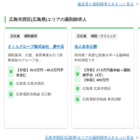
最近見た薬剤師求人をもっと見る
広島市西区(広島県)エリアの薬剤師求人
正社員
調剤薬局
正社員
病院・クリニック
さくらグループ株式会社 庚午店
法人名非公開
調剤薬局、介護、保育事業を行う医
高待遇！高度な医療を学べる脳神経
療福祉のグループ会…
外科病院です
【月収】30.0万円～45.0万円手
【月収】27.0万円基本給＋薬剤
当含む
師手当（4万）
【年収】400万円
広島県 広島市西区
広島県 広島市西区
広島電鉄宮島線 古江駅
広島電鉄宮島線 東高須駅
広島市西区(広島県)エリアの薬剤師求人をもっと見る