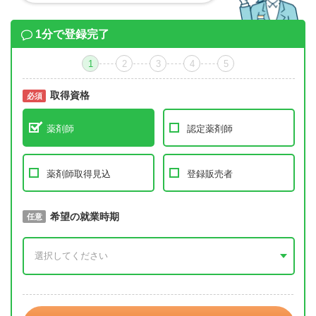
1分で登録完了
1
2
3
4
5
取得資格
必須
必須
薬剤師
認定薬剤師
薬剤師取得見込
登録販売者
取得予定年
希望の就業時期
必須
任意
年 3月