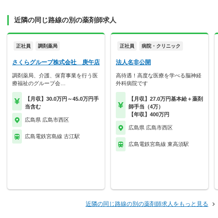
近隣の同じ路線の別の薬剤師求人
正社員
調剤薬局
正社員
病院・クリニック
さくらグループ株式会社 庚午店
法人名非公開
調剤薬局、介護、保育事業を行う医
高待遇！高度な医療を学べる脳神経
療福祉のグループ会…
外科病院です
【月収】30.0万円～45.0万円手
【月収】27.0万円基本給＋薬剤
当含む
師手当（4万）
【年収】400万円
広島県 広島市西区
広島県 広島市西区
広島電鉄宮島線 古江駅
広島電鉄宮島線 東高須駅
近隣の同じ路線の別の薬剤師求人をもっと見る