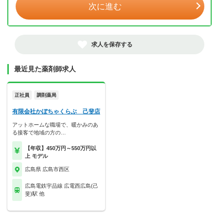
次に進む
求人を保存する
最近見た薬剤師求人
正社員
調剤薬局
有限会社かぼちゃくらぶ 己斐店
アットホームな職場で、暖かみのあ
る接客で地域の方の…
【年収】450万円～550万円以
上 モデル
広島県 広島市西区
広島電鉄宇品線 広電西広島(己
斐)駅 他