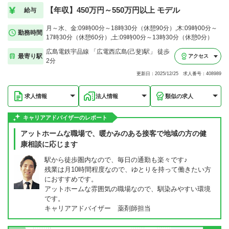
【年収】450万円～550万円以上 モデル
給与
月～水、金:09時00分～18時30分（休憩90分）,木:09時00分～
勤務時間
17時30分（休憩60分）,土:09時00分～13時30分（休憩0分）
広島電鉄宇品線 「広電西広島(己斐)駅」 徒歩
最寄り駅
アクセス
2分
更新日：2025/12/25 求人番号：408989
求人情報
法人情報
類似の求人
キャリアアドバイザーのレポート
アットホームな職場で、暖かみのある接客で地域の方の健
康相談に応じます
駅から徒歩圏内なので、毎日の通勤も楽々です♪
残業は月10時間程度なので、ゆとりを持って働きたい方
におすすめです。
アットホームな雰囲気の職場なので、馴染みやすい環境
です。
キャリアアドバイザー 薬剤師担当