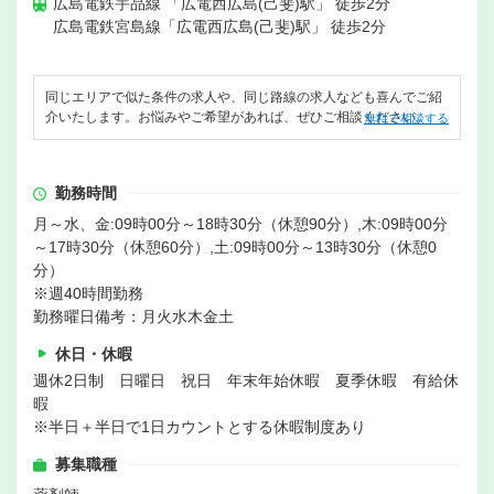
広島電鉄宇品線 「広電西広島(己斐)駅」 徒歩2分
広島電鉄宮島線「広電西広島(己斐)駅」 徒歩2分
同じエリアで似た条件の求人や、同じ路線の求人なども喜んでご紹
介いたします。お悩みやご希望があれば、ぜひご相談ください。
無料で相談する
勤務時間
月～水、金:09時00分～18時30分（休憩90分）,木:09時00分
～17時30分（休憩60分）,土:09時00分～13時30分（休憩0
分）
※週40時間勤務
勤務曜日備考：月火水木金土
休日・休暇
週休2日制 日曜日 祝日 年末年始休暇 夏季休暇 有給休
暇
※半日＋半日で1日カウントとする休暇制度あり
募集職種