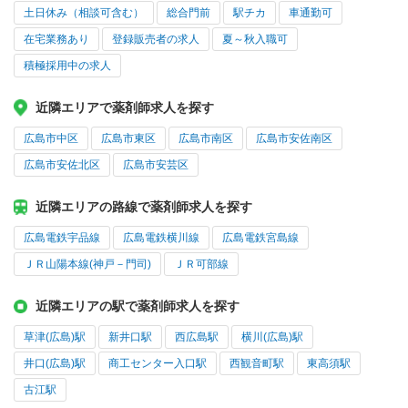
土日休み（相談可含む）
総合門前
駅チカ
車通勤可
在宅業務あり
登録販売者の求人
夏～秋入職可
積極採用中の求人
近隣エリアで薬剤師求人を探す
広島市中区
広島市東区
広島市南区
広島市安佐南区
広島市安佐北区
広島市安芸区
近隣エリアの路線で薬剤師求人を探す
広島電鉄宇品線
広島電鉄横川線
広島電鉄宮島線
ＪＲ山陽本線(神戸－門司)
ＪＲ可部線
近隣エリアの駅で薬剤師求人を探す
草津(広島)駅
新井口駅
西広島駅
横川(広島)駅
井口(広島)駅
商工センター入口駅
西観音町駅
東高須駅
古江駅