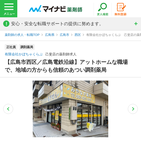
!
安心・安全な転職サポートの提供に努めます。
薬剤師の求人・転職TOP
広島県
広島市
西区
有限会社かぼちゃくらぶ 己斐店の薬
正社員
調剤薬局
有限会社かぼちゃくらぶ
己斐店の薬剤師求人
【広島市西区／広島電鉄沿線】アットホームな職場
で、地域の方からも信頼のあつい調剤薬局