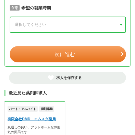
取得予定年
希望の就業時期
必須
任意
年 3月
次に進む
求人を保存する
最近見た薬剤師求人
パート・アルバイト
調剤薬局
有限会社DMD エムスタ薬局
風通しの良い、アットホームな雰囲
気の薬局です！