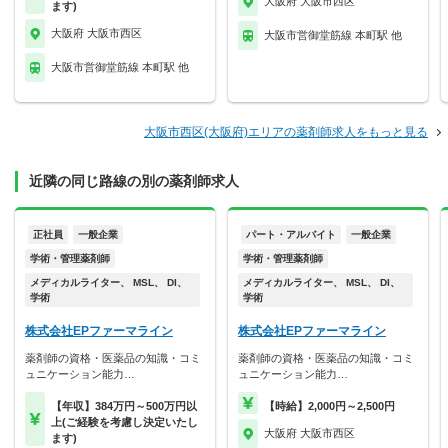
大阪府 大阪市西区
ます)
大阪府 大阪市西区
大阪市営御堂筋線 本町駅 他
大阪市営御堂筋線 本町駅 他
大阪市西区(大阪府)エリアの薬剤師求人をもっと見る
近隣の同じ路線の別の薬剤師求人
正社員
一般企業
パート・アルバイト
一般企業
学術・管理薬剤師
学術・管理薬剤師
メディカルライター、 MSL、 DI、
メディカルライター、 MSL、 DI、
学術
学術
株式会社EPファーマライン
株式会社EPファーマライン
薬剤師の資格・医薬品の知識・コミ
薬剤師の資格・医薬品の知識・コミ
ュニケーション能力…
ュニケーション能力…
【年収】384万円～500万円以
【時給】2,000円～2,500円
上(ご経験を考慮し決定いたし
大阪府 大阪市西区
ます)