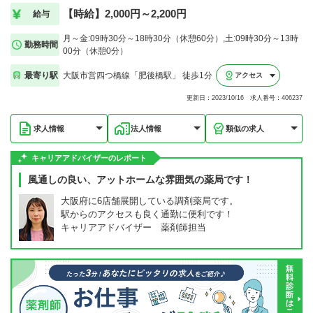
【時給】2,000円～2,200円
給与
月～金:09時30分～18時30分（休憩60分）,土:09時30分～13時
勤務時間
00分（休憩0分）
最寄り駅
大阪市営四つ橋線「肥後橋駅」 徒歩1分
アクセス
更新日：2023/10/16 求人番号：406237
求人情報
法人情報
類似の求人
キャリアアドバイザーのレポート
風通しの良い、アットホームな雰囲気の薬局です！
大阪府に6店舗展開している調剤薬局です。
駅からのアクセスも良く通勤に便利です！
キャリアアドバイザー 薬剤師担当