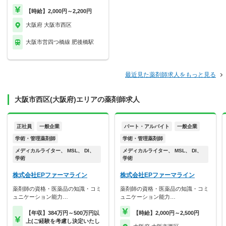
【時給】2,000円～2,200円
大阪府 大阪市西区
大阪市営四つ橋線 肥後橋駅
最近見た薬剤師求人をもっと見る
大阪市西区(大阪府)エリアの薬剤師求人
正社員
一般企業
パート・アルバイト
一般企業
学術・管理薬剤師
学術・管理薬剤師
メディカルライター、 MSL、 DI、
メディカルライター、 MSL、 DI、
学術
学術
株式会社EPファーマライン
株式会社EPファーマライン
薬剤師の資格・医薬品の知識・コミ
薬剤師の資格・医薬品の知識・コミ
ュニケーション能力…
ュニケーション能力…
【年収】384万円～500万円以
【時給】2,000円～2,500円
上(ご経験を考慮し決定いたし