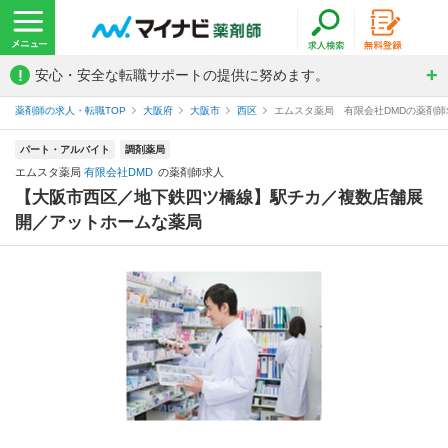
!
安心・安全な転職サポートの提供に努めます。
薬剤師の求人・転職TOP
大阪府
大阪市
西区
エムスタ薬局 有限会社DMDの薬剤師
パート・アルバイト
調剤薬局
エムスタ薬局
有限会社DMD
の薬剤師求人
【大阪市西区／地下鉄四ツ橋線】駅チカ／複数店舗展
開／アットホームな薬局