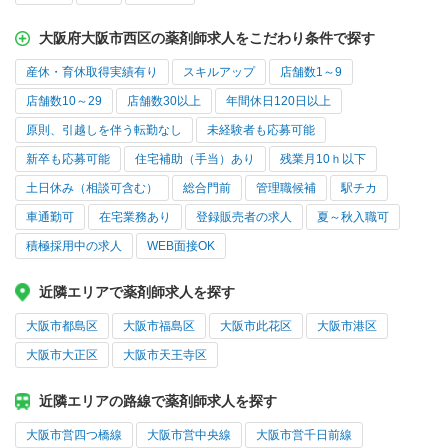
大阪府大阪市西区の薬剤師求人をこだわり条件で探す
産休・育休取得実績有り
スキルアップ
店舗数1～9
店舗数10～29
店舗数30以上
年間休日120日以上
原則、引越しを伴う転勤なし
未経験者も応募可能
新卒も応募可能
住宅補助（手当）あり
残業月10ｈ以下
土日休み（相談可含む）
総合門前
管理職候補
駅チカ
車通勤可
在宅業務あり
登録販売者の求人
夏～秋入職可
積極採用中の求人
WEB面接OK
近隣エリアで薬剤師求人を探す
大阪市都島区
大阪市福島区
大阪市此花区
大阪市港区
大阪市大正区
大阪市天王寺区
近隣エリアの路線で薬剤師求人を探す
大阪市営四つ橋線
大阪市営中央線
大阪市営千日前線