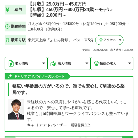
【月収】25.0万円～45.0万円
【年収】450万円～600万円24歳～モデル
給与
【時給】2,000円～
月火水金:08時00分～18時00分（休憩150分）,土:08時00分～
勤務時間
13時00分（休憩0分）
最寄り駅
東武東上線「ふじみ野駅」 バス・車5分
アクセス
更新日：2026/06/08 求人番号：398005
求人情報
法人情報
類似の求人
キャリアアドバイザーのレポート
幅広い年齢層の方がいるので、誰でも安心して馴染める薬
局です。
未経験の方への教育にやりがいを感じる代表もいらっし
ゃるので、安心して学べる環境です。
残業も月5時間未満とワークライフバランスも整っていま
す。
キャリアアドバイザー 薬剤師担当