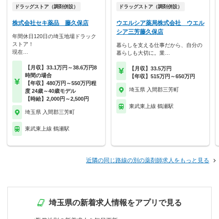
ドラッグストア（調剤併設）
ドラッグストア（調剤併設）
株式会社セキ薬品 藤久保店
ウエルシア薬局株式会社 ウエル
シア三芳藤久保店
年間休日120日の埼玉地場ドラック
ストア！
暮らしを支える仕事だから、自分の
現在…
暮らしも大切に。業…
【月収】33.1万円～38.6万円8
【月収】33.5万円
時間の場合
【年収】515万円～650万円
【年収】480万円～550万円程
埼玉県 入間郡三芳町
度 24歳～40歳モデル
【時給】2,000円～2,500円
東武東上線 鶴瀬駅
埼玉県 入間郡三芳町
東武東上線 鶴瀬駅
近隣の同じ路線の別の薬剤師求人をもっと見る
埼玉県の新着求人情報をアプリで見る