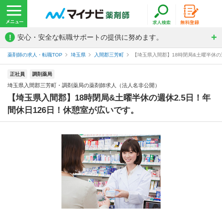
!
安心・安全な転職サポートの提供に努めます。
薬剤師の求人・転職TOP
埼玉県
入間郡三芳町
【埼玉県入間郡】18時閉局&土曜半休の週
正社員
調剤薬局
埼玉県入間郡三芳町・調剤薬局の薬剤師求人（法人名非公開）
【埼玉県入間郡】18時閉局&土曜半休の週休2.5日！年
間休日126日！休憩室が広いです。