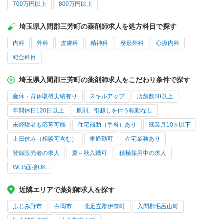
700万円以上
800万円以上
埼玉県入間郡三芳町の薬剤師求人を処方科目で探す
内科
外科
皮膚科
精神科
整形外科
心療内科
総合科目
埼玉県入間郡三芳町の薬剤師求人をこだわり条件で探す
産休・育休取得実績有り
スキルアップ
店舗数30以上
年間休日120日以上
原則、引越しを伴う転勤なし
未経験者も応募可能
住宅補助（手当）あり
残業月10ｈ以下
土日休み（相談可含む）
車通勤可
在宅業務あり
登録販売者の求人
夏～秋入職可
積極採用中の求人
WEB面接OK
近隣エリアで薬剤師求人を探す
ふじみ野市
白岡市
北足立郡伊奈町
入間郡毛呂山町