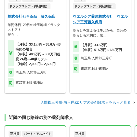
ドラッグストア（調剤併設）
ドラッグストア（調剤併設）
株式会社セキ薬品 藤久保店
ウエルシア薬局株式会社 ウエル
シア三芳藤久保店
年間休日120日の埼玉地場ドラック
ストア！
暮らしを支える仕事だから、自分の
現在…
暮らしも大切に。業…
【月収】33.1万円～38.6万円8
【月収】33.5万円
時間の場合
【年収】515万円～650万円
【年収】480万円～550万円程
埼玉県 入間郡三芳町
度 24歳～40歳モデル
【時給】2,000円～2,500円
東武東上線 鶴瀬駅
埼玉県 入間郡三芳町
東武東上線 鶴瀬駅
入間郡三芳町(埼玉県)エリアの薬剤師求人をもっと見る
近隣の同じ路線の別の薬剤師求人
正社員
パート・アルバイト
正社員