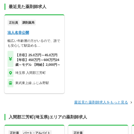
最近見た薬剤師求人
正社員
調剤薬局
法人名非公開
幅広い年齢層の方がいるので、誰で
も安心して馴染める…
【月収】25.0万円～45.0万円
【年収】450万円～600万円24
歳～モデル 【時給】2,000円～
埼玉県 入間郡三芳町
東武東上線 ふじみ野駅
最近見た薬剤師求人をもっと見る
入間郡三芳町(埼玉県)エリアの薬剤師求人
正社員
パート・アルバイト
正社員