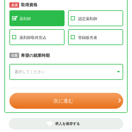
取得資格
必須
必須
薬剤師
認定薬剤師
薬剤師取得見込
登録販売者
取得予定年
希望の就業時期
必須
任意
年 3月
次に進む
求人を保存する