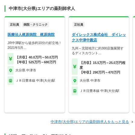
中津市(大分県)エリアの薬剤師求人
正社員
病院・クリニック
正社員
医療法人梶原病院 梶原病院
ダイレックス株式会社 ダイレッ
クス中津中殿店
JR中津駅から徒歩約10分の好立地！
2021年5月…
九州～北陸地方に約300店舗展開す
るディスカウント…
【月収】40.0万円～50.0万円
【年収】525万円～680万円
【月収】15.5万円～25.0万円程
度
大分県 中津市
【年収】290万円～470万円
ＪＲ日豊本線 中津(大分)駅
大分県 中津市
ＪＲ日豊本線 中津(大分)駅
中津市(大分県)エリアの薬剤師求人をもっと見る