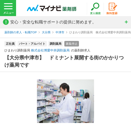
!
安心・安全な転職サポートの提供に努めます。
薬剤師の求人・転職TOP
大分県
中津市
ひまわり調剤薬局 株式会社博愛中井調剤薬局
正社員
パート・アルバイト
調剤薬局
募集停止
ひまわり調剤薬局
株式会社博愛中井調剤薬局
の薬剤師求人
【大分県中津市】 ドミナント展開する街のかかりつ
け薬局です