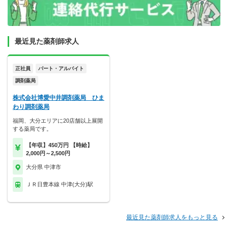
最近見た薬剤師求人
正社員
パート・アルバイト
調剤薬局
株式会社博愛中井調剤薬局 ひま
わり調剤薬局
福岡、大分エリアに20店舗以上展開
する薬局です。
【年収】450万円 【時給】
2,000円～2,500円
大分県 中津市
ＪＲ日豊本線 中津(大分)駅
最近見た薬剤師求人をもっと見る