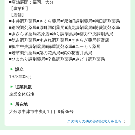
■店舗展開：福岡、大分
【事業所】
【店舗】
■中井調剤薬局■さくら薬局■明治町調剤薬局■朝日調剤薬局
■別院調剤薬局■原町調剤薬局■清見調剤薬局■博愛調剤薬局
■きさらぎ薬局葛原店■ゆり調剤薬局■徳力中央調剤薬局
■徳吉調剤薬局■すみれ調剤薬局■きさらぎ薬局頓野店
■鴨生中央調剤薬局■徳重調剤薬局■ユーカリ薬局
■若草調剤薬局■菜の花薬局■菜の花吉井薬局
■ひまわり調剤薬局■辛島調剤薬局■みどり調剤薬局
設立
1978年05月
従業員数
企業全体62名
所在地
大分県中津市中央町1丁目9番35号
この法人の他の薬剤師求人を見る