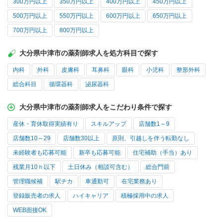
300万円以上
350万円以上
400万円以上
450万円以上
500万円以上
550万円以上
600万円以上
650万円以上
700万円以上
800万円以上
大分県中津市の薬剤師求人を処方科目で探す
内科
外科
皮膚科
耳鼻科
眼科
小児科
整形外科
総合科目
循環器科
泌尿器科
大分県中津市の薬剤師求人をこだわり条件で探す
産休・育休取得実績有り
スキルアップ
店舗数1～9
店舗数10～29
店舗数30以上
原則、引越しを伴う転勤なし
未経験者も応募可能
新卒も応募可能
住宅補助（手当）あり
残業月10ｈ以下
土日休み（相談可含む）
総合門前
管理職候補
駅チカ
車通勤可
在宅業務あり
登録販売者の求人
ハイキャリア
積極採用中の求人
WEB面接OK