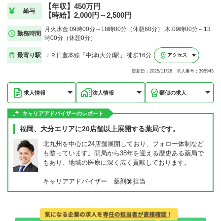
【年収】450万円
給与
【時給】2,000円～2,500円
月火水金:09時00分～18時00分（休憩60分）,木:09時00分～13
勤務時間
時00分（休憩0分）
最寄り駅
ＪＲ日豊本線「中津(大分)駅」 徒歩16分
アクセス
更新日：2025/11/26 求人番号：395943
求人情報
法人情報
類似の求人
キャリアアドバイザーのレポート
福岡、大分エリアに20店舗以上展開する薬局です。
北九州を中心に24店舗展開しており、フォロー体制など
も整っています。開局から38年を迎える歴史ある薬局で
もあり、地域の医療に深く広く貢献しております。
キャリアアドバイザー 薬剤師担当