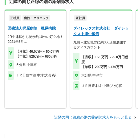
近隣の同じ路線の別の薬剤師求人
正社員
病院・クリニック
正社員
医療法人梶原病院 梶原病院
ダイレックス株式会社 ダイレッ
クス中津中殿店
JR中津駅から徒歩約10分の好立地！
2021年5月…
九州～北陸地方に約300店舗展開す
るディスカウント…
【月収】40.0万円～50.0万円
【年収】525万円～680万円
【月収】15.5万円～25.0万円程
度
大分県 中津市
【年収】290万円～470万円
ＪＲ日豊本線 中津(大分)駅
大分県 中津市
ＪＲ日豊本線 中津(大分)駅
近隣の同じ路線の別の薬剤師求人をもっと見る