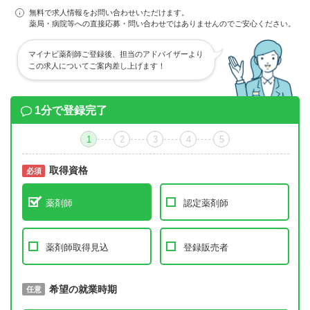
無料で求人情報をお問い合わせいただけます。
薬局・病院等への直接応募・問い合わせではありませんのでご安心ください。
マイナビ薬剤師ご登録後、担当のアドバイザーより
この求人についてご案内差し上げます！
1分で登録完了
1
2
3
4
5
取得資格
必須
必須
薬剤師
認定薬剤師
薬剤師取得見込
登録販売者
取得予定年
希望の就業時期
必須
任意