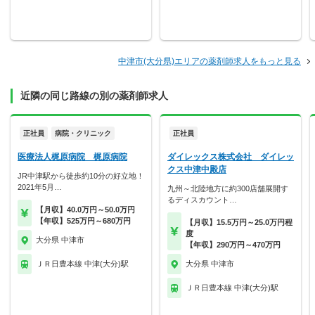
中津市(大分県)エリアの薬剤師求人をもっと見る
近隣の同じ路線の別の薬剤師求人
正社員
病院・クリニック
正社員
医療法人梶原病院 梶原病院
ダイレックス株式会社 ダイレッ
クス中津中殿店
JR中津駅から徒歩約10分の好立地！
2021年5月…
九州～北陸地方に約300店舗展開す
るディスカウント…
【月収】40.0万円～50.0万円
【年収】525万円～680万円
【月収】15.5万円～25.0万円程
度
大分県 中津市
【年収】290万円～470万円
ＪＲ日豊本線 中津(大分)駅
大分県 中津市
ＪＲ日豊本線 中津(大分)駅