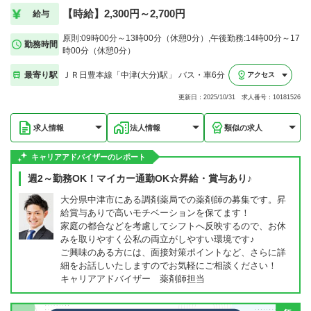
【時給】2,300円～2,700円
給与
原則:09時00分～13時00分（休憩0分）,午後勤務:14時00分～17
勤務時間
時00分（休憩0分）
最寄り駅
ＪＲ日豊本線「中津(大分)駅」 バス・車6分
アクセス
更新日：2025/10/31 求人番号：10181526
求人情報
法人情報
類似の求人
キャリアアドバイザーのレポート
週2～勤務OK！マイカー通勤OK☆昇給・賞与あり♪
大分県中津市にある調剤薬局での薬剤師の募集です。昇
給賞与ありで高いモチベーションを保てます！
家庭の都合などを考慮してシフトへ反映するので、お休
みを取りやすく公私の両立がしやすい環境です♪
ご興味のある方には、面接対策ポイントなど、さらに詳
細をお話しいたしますのでお気軽にご相談ください！
キャリアアドバイザー 薬剤師担当