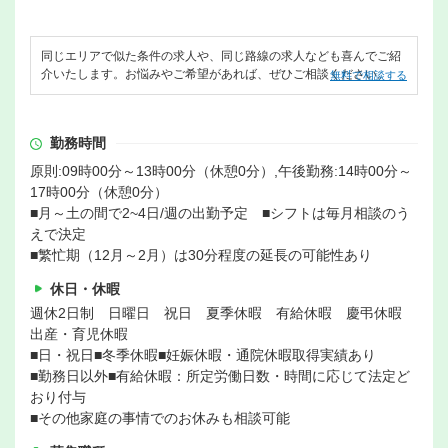
同じエリアで似た条件の求人や、同じ路線の求人なども喜んでご紹
介いたします。お悩みやご希望があれば、ぜひご相談ください。
無料で相談する
勤務時間
原則:09時00分～13時00分（休憩0分）,午後勤務:14時00分～
17時00分（休憩0分）
■月～土の間で2~4日/週の出勤予定 ■シフトは毎月相談のう
えで決定
■繁忙期（12月～2月）は30分程度の延長の可能性あり
休日・休暇
週休2日制 日曜日 祝日 夏季休暇 有給休暇 慶弔休暇
出産・育児休暇
■日・祝日■冬季休暇■妊娠休暇・通院休暇取得実績あり
■勤務日以外■有給休暇：所定労働日数・時間に応じて法定ど
おり付与
■その他家庭の事情でのお休みも相談可能