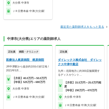
大分県 中津市
ＪＲ日豊本線 中津(大分)駅
最近見た薬剤師求人をもっと見る
中津市(大分県)エリアの薬剤師求人
正社員
病院・クリニック
正社員
医療法人梶原病院 梶原病院
ダイレックス株式会社 ダイレッ
クス中津中殿店
JR中津駅から徒歩約10分の好立地！
2021年5月…
九州～北陸地方に約300店舗展開す
るディスカウント…
【月収】40.0万円～50.0万円
【年収】525万円～680万円
【月収】15.5万円～25.0万円程
度
大分県 中津市
【年収】290万円～470万円
ＪＲ日豊本線 中津(大分)駅
大分県 中津市
ＪＲ日豊本線 中津(大分)駅