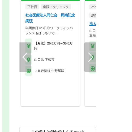
正社員
病院・クリニック
パート・アルバイト
社会医療法人同仁会 周南記念
調剤薬局
病院
法人名非公開
年間休日123日◎ワークライフバ
山口県に7店舗展開している
ランスもばっちりで…
薬局です！地域密着型…
【月収】25.8万円～35.8万
【時給】2,000円～
円
山口県 下松市
山口県 下松市
ＪＲ岩徳線 周防久保駅
ＪＲ岩徳線 生野屋駅