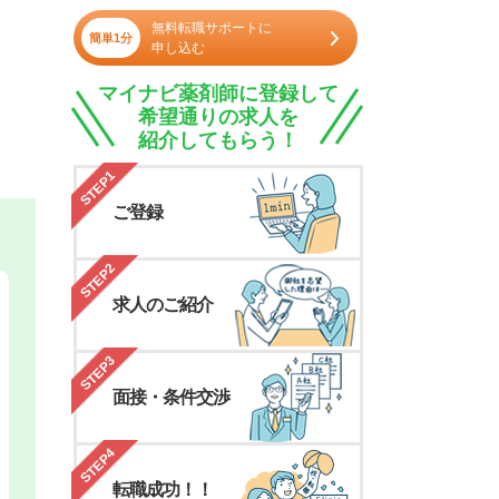
無料転職サポートに
簡単1分
申し込む
マイナビ薬剤師に登録して
希望通りの求人を
紹介してもらう！
STEP1
ご登録
STEP2
求人のご紹介
STEP3
面接・条件交渉
STEP4
転職成功！！