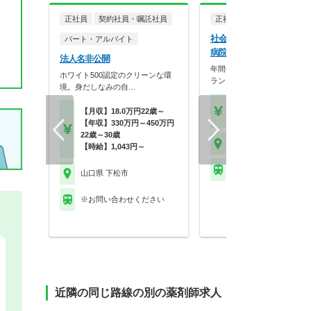
正社員
契約社員・嘱託社員
正社員
病院・クリニッ
社会医療法人同仁会 周南
パート・アルバイト
病院
法人名非公開
年間休日123日◎ワークライ
ホワイト500認定のクリーンな環
ランスもばっちりで…
境。身だしなみの自…
【月収】25.8万円～35.
【月収】18.0万円22歳～
円
【年収】330万円～450万円
22歳～30歳
山口県 下松市
【時給】1,043円～
ＪＲ岩徳線 生野屋駅
山口県 下松市
※お問い合わせください
近隣の同じ路線の別の薬剤師求人