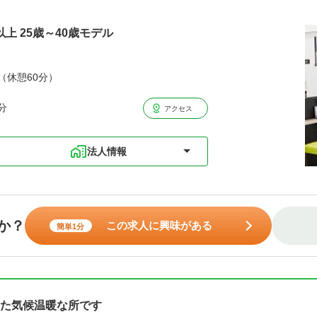
以上 25歳～40歳モデル
分（休憩60分）
分
アクセス
法人情報
か？
この求人に興味がある
簡単1分
た気候温暖な所です