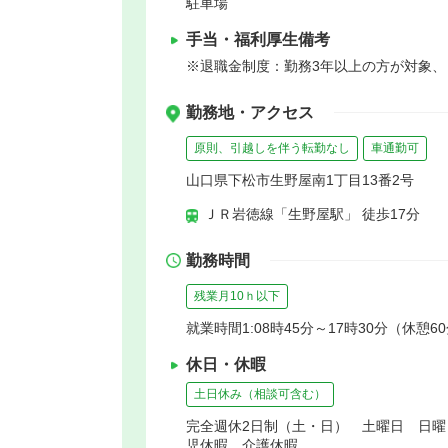
駐車場
手当・福利厚生備考
※退職金制度：勤務3年以上の方が対象
勤務地・アクセス
原則、引越しを伴う転勤なし
車通勤可
山口県下松市生野屋南1丁目13番2号
ＪＲ岩徳線「生野屋駅」 徒歩17分
勤務時間
残業月10ｈ以下
就業時間1:08時45分～17時30分（休憩6
休日・休暇
土日休み（相談可含む）
完全週休2日制（土・日） 土曜日 日
児休暇 介護休暇