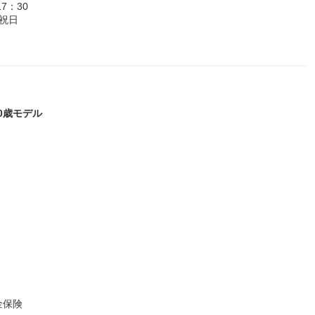
7：30
祝日
40歳モデル
金保険