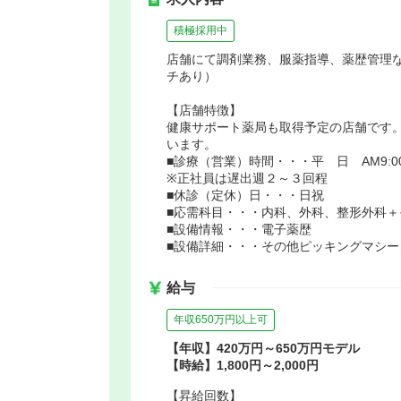
積極採用中
店舗にて調剤業務、服薬指導、薬歴管理な
チあり）
【店舗特徴】
健康サポート薬局も取得予定の店舗です
います。
■診療（営業）時間・・・平 日 AM9:00～P
※正社員は遅出週２～３回程
■休診（定休）日・・・日祝
■応需科目・・・内科、外科、整形外科＋
■設備情報・・・電子薬歴
■設備詳細・・・その他ピッキングマシー
給与
年収650万円以上可
【年収】420万円～650万円モデル
【時給】1,800円～2,000円
【昇給回数】