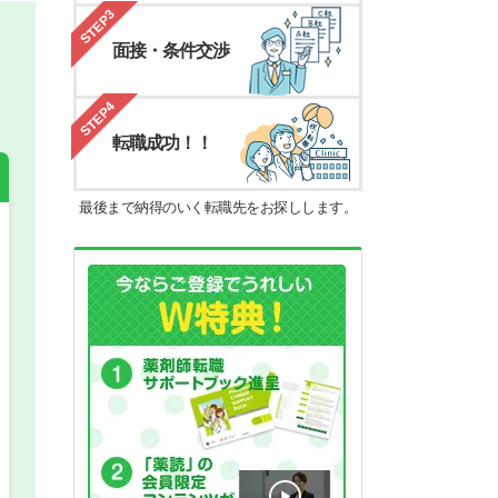
STEP3
面接・条件交渉
STEP4
転職成功！！
最後まで納得のいく転職先をお探しします。
希望の働き方
必須
正社員
パート(週4日～5日)