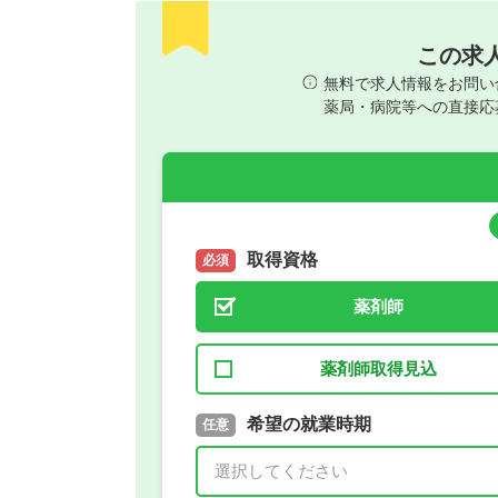
この求
無料で求人情報をお問い
薬局・病院等への直接応
取得資格
必須
薬剤師
薬剤師取得見込
取得予定年
希望の就業時期
必須
任意
年 3月