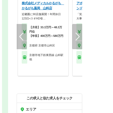
株式会社メディカルかるがも
アポクリート株式会社 ア
かるがも薬局 山科店
ンド薬局 山科東野店
近畿圏に90店舗展開！年間休日
「笑顔」と「おもてなしの心
123日×スギHD母…
大事にし、常に挑戦を…
【月収】33.3万円～48.3万
【月収】27.6万円～39.
円位
円
【年収】400万円～580万円
【年収】400万円～58
京都府 京都市山科区
京都府 京都市山科区
京都市地下鉄東西線 山科駅
京都市地下鉄東西線 東
他
都)駅
この求人と似た求人をチェック
エリア