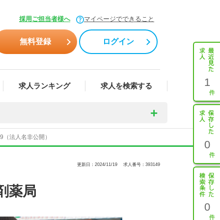
採用ご担当者様へ
マイページでできること
無料登録
ログイン
1
求人ランキング
求人を検索する
49（法人名非公開）
0
更新日：2024/11/19
求人番号：393149
剤薬局
0