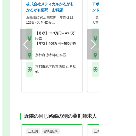
株式会社メディカルかるがも
アポクリート株式会社 ア
かるがも薬局 山科店
ンド薬局 山科東野店
近畿圏に90店舗展開！年間休日
「笑顔」と「おもてなしの心
123日×スギHD母…
大事にし、常に挑戦を…
【月収】33.3万円～48.3万
【月収】27.6万円～39.
円位
円
【年収】400万円～580万円
【年収】400万円～58
京都府 京都市山科区
京都府 京都市山科区
京都市地下鉄東西線 山科駅
京都市地下鉄東西線 東
他
都)駅
近隣の同じ路線の別の薬剤師求人
正社員
調剤薬局
正社員
調剤薬局