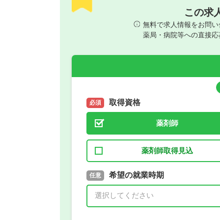
この求
無料で求人情報をお問い
薬局・病院等への直接応
取得資格
必須
薬剤師
薬剤師取得見込
取得予定年
希望の就業時期
必須
任意
年 3月