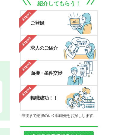
紹介してもらう！
STEP1
ご登録
STEP2
求人のご紹介
STEP3
面接・条件交渉
STEP4
転職成功！！
最後まで納得のいく転職先をお探しします。