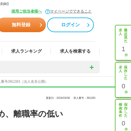
薬剤師】
採用ご担当者様へ
マイページでできること
無料登録
ログイン
1
求人ランキング
求人を検索する
号391283（法人名非公開）
0
更新日：2024/03/06
求人番号：391283
め、離職率の低い
0