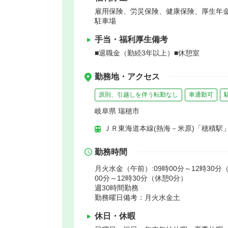
雇用保険、労災保険、健康保険、厚生年
駐車場
手当・福利厚生備考
■退職金（勤続3年以上）■休憩室
勤務地・アクセス
原則、引越しを伴う転勤なし
車通勤可
岐阜県 瑞穂市
ＪＲ東海道本線(熱海－米原)「穂積駅」
勤務時間
月火水金（午前）:09時00分～12時30分（
00分～12時30分（休憩0分）
週30時間勤務
勤務曜日備考：月火水金土
休日・休暇