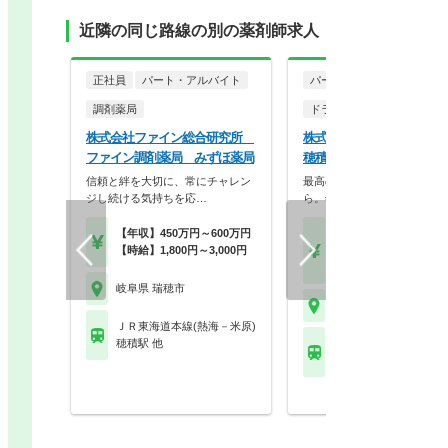
近隣の同じ路線の別の薬剤師求人
正社員
パート・アルバイト
パート・アルバイト
調剤薬局
ドラッグストア（調剤併設
株式会社ファイン総合研究所
株式会社スギ薬局 スギ
ファイン調剤薬局 みずほ薬局
穂積駅西店
信頼と絆を大切に、常にチャレン
最高の服薬指導は、最高の休
ジし続ける気持ちを応…
ら。年2回の4連休、…
【年収】450万円～600万円
【月収】27.0万円～45.
【時給】1,800円～3,000円
円
【時給】1,800円～2,6
岐阜県 瑞穂市
岐阜県 瑞穂市
ＪＲ東海道本線(熱海－米原)
穂積駅 他
ＪＲ東海道本線(熱海－
穂積駅