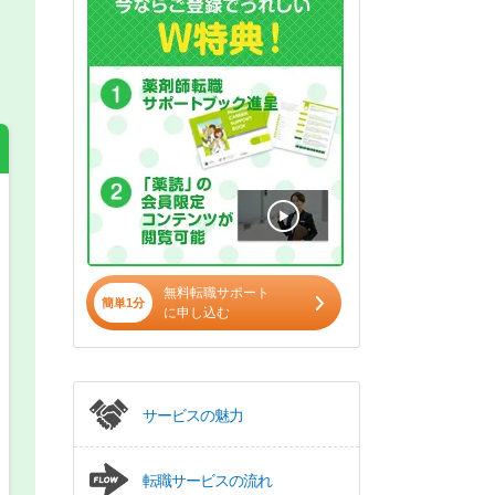
希望の働き方
必須
正社員
無料転職サポート
簡単1分
に申し込む
パート(週4日～5日)
サービスの魅力
転職サービスの流れ