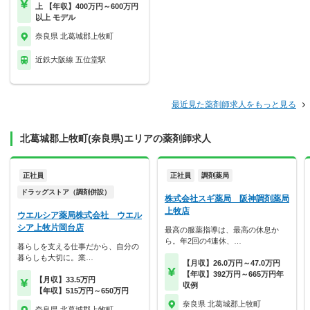
上 【年収】400万円～600万円
以上 モデル
奈良県 北葛城郡上牧町
近鉄大阪線 五位堂駅
最近見た薬剤師求人をもっと見る
北葛城郡上牧町(奈良県)エリアの薬剤師求人
正社員
正社員
調剤薬局
ドラッグストア（調剤併設）
株式会社スギ薬局 阪神調剤薬局
上牧店
ウエルシア薬局株式会社 ウエル
シア上牧片岡台店
最高の服薬指導は、最高の休息か
ら。年2回の4連休、…
暮らしを支える仕事だから、自分の
暮らしも大切に。業…
【月収】26.0万円～47.0万円
【年収】392万円～665万円年
【月収】33.5万円
収例
【年収】515万円～650万円
奈良県 北葛城郡上牧町
奈良県 北葛城郡上牧町