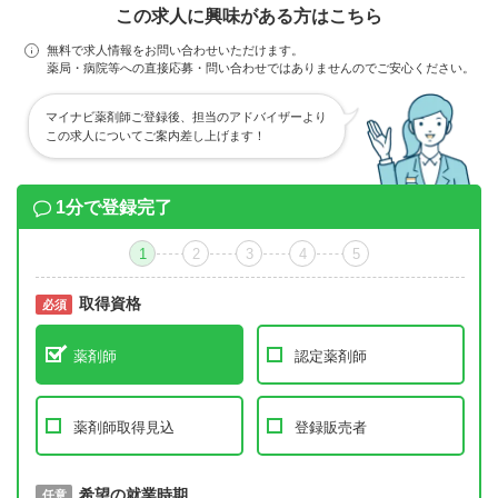
この求人に興味がある方はこちら
無料で求人情報をお問い合わせいただけます。
薬局・病院等への直接応募・問い合わせではありませんのでご安心ください。
マイナビ薬剤師ご登録後、担当のアドバイザーより
この求人についてご案内差し上げます！
1分で登録完了
1
2
3
4
5
取得資格
必須
必須
薬剤師
認定薬剤師
薬剤師取得見込
登録販売者
取得予定年
希望の就業時期
必須
任意