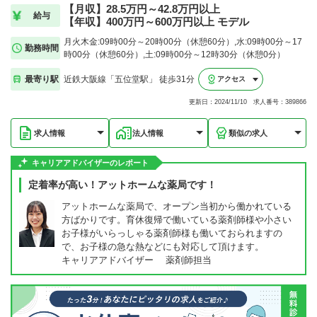
【月収】28.5万円～42.8万円以上
給与
【年収】400万円～600万円以上 モデル
月火木金:09時00分～20時00分（休憩60分）,水:09時00分～17
勤務時間
時00分（休憩60分）,土:09時00分～12時30分（休憩0分）
最寄り駅
近鉄大阪線「五位堂駅」 徒歩31分
アクセス
更新日：2024/11/10 求人番号：389866
求人情報
法人情報
類似の求人
キャリアアドバイザーのレポート
定着率が高い！アットホームな薬局です！
アットホームな薬局で、オープン当初から働かれている
方ばかりです。育休復帰で働いている薬剤師様や小さい
お子様がいらっしゃる薬剤師様も働いておられますの
で、お子様の急な熱などにも対応して頂けます。
キャリアアドバイザー 薬剤師担当