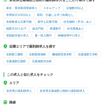
奈良県北葛城郡上牧町の薬剤師求人をこだわり条件で探す
産休・育休取得実績有り
スキルアップ
店舗数30以上
年間休日120日以上
原則、引越しを伴う転勤なし
未経験者も応募可能
新卒も応募可能
住宅補助（手当）あり
残業月10ｈ以下
総合門前
車通勤可
在宅業務あり
登録販売者の求人
夏～秋入職可
積極採用中の求人
近隣エリアで薬剤師求人を探す
生駒郡三郷町
生駒郡斑鳩町
磯城郡田原本町
北葛城郡王寺町
北葛城郡広陵町
北葛城郡河合町
この求人と似た求人をチェック
エリア
奈良県の薬剤師求人
奈良県北葛城郡上牧町の薬剤師求人
路線