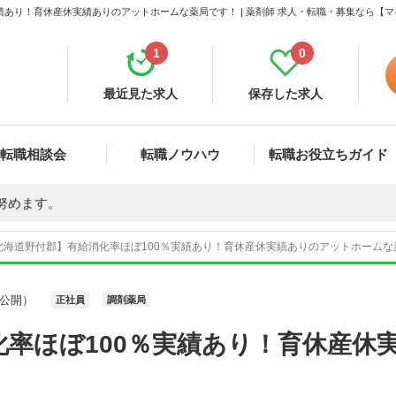
績あり！育休産休実績ありのアットホームな薬局です！ | 薬剤師 求人・転職・募集なら【
1
0
最近見た求人
保存した求人
転職相談会
転職ノウハウ
転職お役立ちガイド
努めます。
北海道野付郡】有給消化率ほぼ100％実績あり！育休産休実績ありのアットホームな薬
公開）
正社員
調剤薬局
化率ほぼ100％実績あり！育休産休