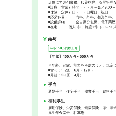
店舗にて調剤業務、服薬指導、薬歴管理
■診療（営業）時間・・・月～金／9:00～19:
■休診（定休）日・・・日曜日、祝日
■応需科目・・・内科、外科、整形外科
■設備詳細・・・全自動分包機、電子薬歴
■在宅・・・個人3件、施設1件（80～90
給与
年収550万円以上可
【年収】400万円～550万円
※年齢、経験、能力を考慮のうえ、規定
■賞与：年2回（6月・12月）
■昇給：年1回（4月）
手当
通勤手当 住宅手当 残業手当 資格手当
福利厚生
雇用保険、労災保険、健康保険、厚生年
厚生年金基金、駐車場