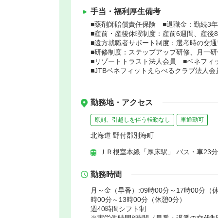
手当・福利厚生備考
■薬剤師賠償責任保険 ■退職金：勤続3
■産前・産後休暇制度：産前6週間、産後
■遠方就職者サポート制度：選考時の交
■研修制度：ステップアップ研修、月一
■リゾートトラスト法人会員 ■ベネフィ
■JTBベネフィットえらべるクラブ法人会
勤務地・アクセス
原則、引越しを伴う転勤なし
車通勤可
北海道 野付郡別海町
ＪＲ根室本線「厚床駅」 バス・車23分
勤務時間
月～金（早番）:09時00分～17時00分（休
時00分～13時00分（休憩0分）
週40時間シフト制
※実労働時間8時間（早番・遅番の交代制