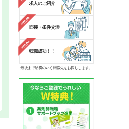
求人のご紹介
STEP3
面接・条件交渉
STEP4
転職成功！！
最後まで納得のいく転職先をお探しします。