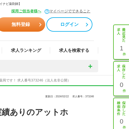
マイナビ薬剤師】
採用ご担当者様へ
マイページでできること
無料登録
ログイン
1
求人ランキング
求人を検索する
局です！ 求人番号373246（法人名非公開）
0
更新日：2024/02/22
求人番号：373246
実績ありのアットホ
0