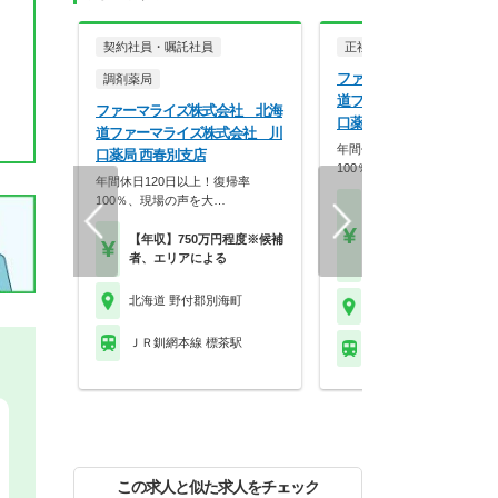
契約社員・嘱託社員
正社員
調剤薬局
ファーマライズ株式会社 
調剤薬局
道ファーマライズ株式会社
ファーマライズ株式会社 北海
口薬局 西春別支店
道ファーマライズ株式会社 川
年間休日120日以上！復帰率
口薬局 西春別支店
100％、現場の声を大…
年間休日120日以上！復帰率
100％、現場の声を大…
【月収】30.0万円～40.
円
【年収】750万円程度※候補
【年収】450万円～60
者、エリアによる
【時給】2,000円～
北海道 野付郡別海町
北海道 野付郡別海町
ＪＲ釧網本線 標茶駅
ＪＲ釧網本線 標茶駅
この求人と似た求人をチェック