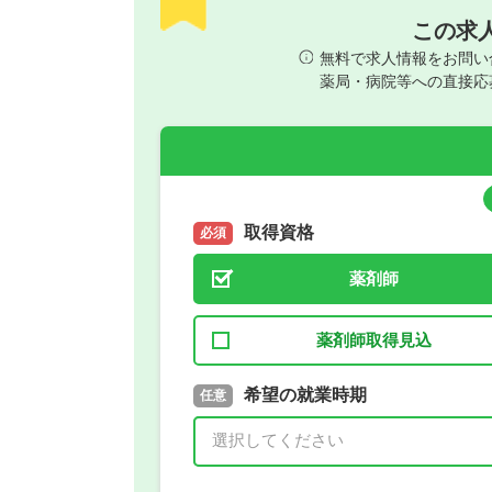
この求
無料で求人情報をお問い
薬局・病院等への直接応
取得資格
必須
薬剤師
薬剤師取得見込
取得予定年
希望の就業時期
必須
任意
年 3月