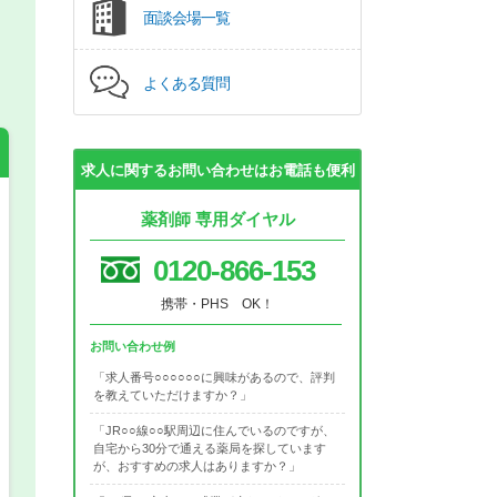
面談会場一覧
よくある質問
求人に関するお問い合わせはお電話も便利
薬剤師 専用ダイヤル
希望の働き方
必須
0120-866-153
正社員
携帯・PHS OK！
パート(週4日～5日)
お問い合わせ例
「求人番号○○○○○○に興味があるので、評判
を教えていただけますか？」
「JR○○線○○駅周辺に住んでいるのですが、
自宅から30分で通える薬局を探しています
が、おすすめの求人はありますか？」