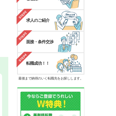
STEP2
求人のご紹介
STEP3
面接・条件交渉
STEP4
転職成功！！
最後まで納得のいく転職先をお探しします。