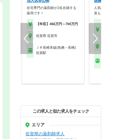
法人名非公開
医療法人春陽会
在宅専門の薬剤師が2名在籍する
人気の高額年収求人です。夜
薬局です！
直もなくワークライフ…
【年収】466万円～700万円
【月収】27.0万円～40.
円
【年収】～500万円
佐賀県 佐賀市
佐賀県 佐賀市
ＪＲ長崎本線(鳥栖－長崎)
佐賀駅
ＪＲ長崎本線(鳥栖－長
伊賀屋駅
この求人と似た求人をチェック
エリア
佐賀県の薬剤師求人