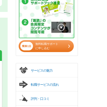
無料転職サポート
簡単1分
に申し込む
サービスの魅力
希望の働き方
必須
正社員
転職サービスの流れ
パート(週4日～5日)
評判・口コミ