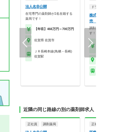
法人名非公開
ドラッグストア（OTCのみ
在宅専門の薬剤師が2名在籍する
株式会社マツモトキヨシ九
薬局です！
売 本庄店
調剤・OTCどちらも勉強で
【年収】466万円～700万円
す！
佐賀県 佐賀市
【月収】40.0万円
【年収】480万円～60
ＪＲ長崎本線(鳥栖－長崎)
佐賀駅
佐賀県 佐賀市
※お問い合わせくださ
近隣の同じ路線の別の薬剤師求人
正社員
調剤薬局
正社員
病院・クリニッ