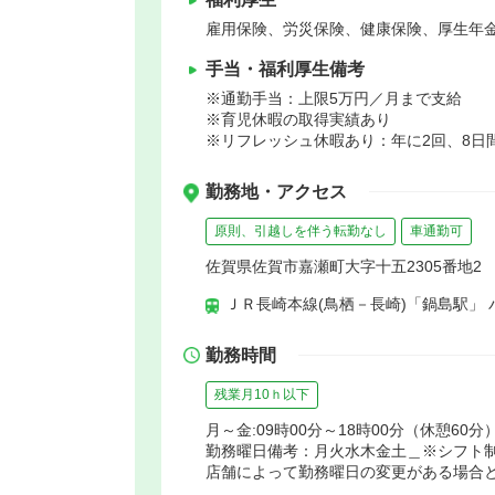
雇用保険、労災保険、健康保険、厚生年
手当・福利厚生備考
※通勤手当：上限5万円／月まで支給
※育児休暇の取得実績あり
※リフレッシュ休暇あり：年に2回、8日
勤務地・アクセス
原則、引越しを伴う転勤なし
車通勤可
佐賀県佐賀市嘉瀬町大字十五2305番地2
ＪＲ長崎本線(鳥栖－長崎)「鍋島駅」 
勤務時間
残業月10ｈ以下
月～金:09時00分～18時00分（休憩60分）
勤務曜日備考：月火水木金土＿※シフト
店舗によって勤務曜日の変更がある場合