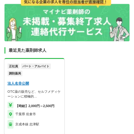
最近見た薬剤師求人
正社員
パート・アルバイト
調剤薬局
法人名非公開
OTC薬の販売など、セルフメディケ
ーションに積極的…
【時給】2,000円～2,500円
千葉県 佐倉市
京成本線 志津駅