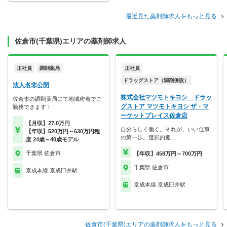
最近見た薬剤師求人をもっと見る
佐倉市(千葉県)エリアの薬剤師求人
正社員
調剤薬局
正社員
ドラッグストア（調剤併設）
法人名非公開
株式会社マツモトキヨシ ドラッ
佐倉市の調剤薬局にて地域密着でご
グストア マツモトキヨシ ザ・マ
勤務できます！
ーケットプレイス佐倉店
【月収】27.0万円
自分らしく働く。それが、いい仕事
【年収】520万円～630万円程
の第一歩。選択的週…
度 24歳～40歳モデル
千葉県 佐倉市
【年収】458万円～700万円
千葉県 佐倉市
京成本線 京成臼井駅
京成本線 京成臼井駅
佐倉市(千葉県)エリアの薬剤師求人をもっと見る