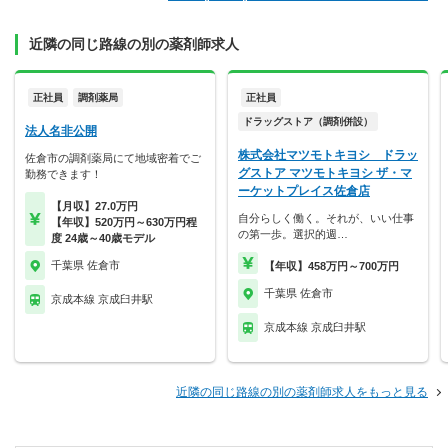
近隣の同じ路線の別の薬剤師求人
正社員
調剤薬局
正社員
ドラッグストア（調剤併設）
法人名非公開
株式会社マツモトキヨシ ドラッ
佐倉市の調剤薬局にて地域密着でご
グストア マツモトキヨシ ザ・マ
勤務できます！
ーケットプレイス佐倉店
【月収】27.0万円
自分らしく働く。それが、いい仕事
【年収】520万円～630万円程
の第一歩。選択的週…
度 24歳～40歳モデル
千葉県 佐倉市
【年収】458万円～700万円
千葉県 佐倉市
京成本線 京成臼井駅
京成本線 京成臼井駅
近隣の同じ路線の別の薬剤師求人をもっと見る