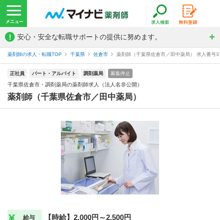
!
安心・安全な転職サポートの提供に努めます。
薬剤師の求人・転職TOP
千葉県
佐倉市
薬剤師（千葉県佐倉市／田中薬局） 求人番号37
正社員
パート・アルバイト
調剤薬局
募集停止
千葉県佐倉市・調剤薬局の薬剤師求人（法人名非公開）
薬剤師（千葉県佐倉市／田中薬局）
【時給】2,000円～2,500円
給与