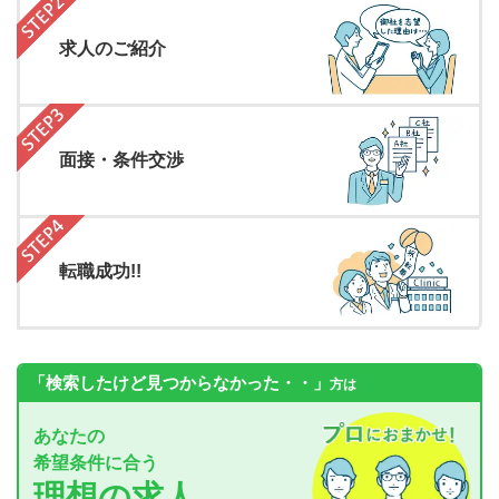
求人のご紹介
面接・条件交渉
転職成功!!
「検索したけど見つからなかった・・」
方は
あなたの
希望条件に合う
理想の求人