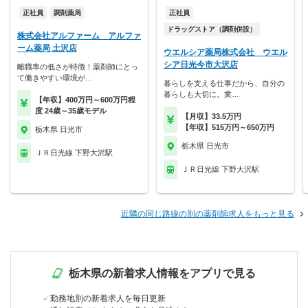
正社員
調剤薬局
正社員
ドラッグストア（調剤併設）
株式会社アルファーム アルファ
ーム薬局 土沢店
ウエルシア薬局株式会社 ウエル
シア日光今市大沢店
離職率の低さが特徴！薬剤師にとっ
て働きやすい環境が…
暮らしを支える仕事だから、自分の
暮らしも大切に。業…
【年収】400万円～600万円程
度 24歳～35歳モデル
【月収】33.5万円
【年収】515万円～650万円
栃木県 日光市
栃木県 日光市
ＪＲ日光線 下野大沢駅
ＪＲ日光線 下野大沢駅
近隣の同じ路線の別の薬剤師求人をもっと見る
栃木県の新着求人情報をアプリで見る
勤務地別の新着求人を毎日更新