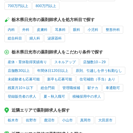
700万円以上
800万円以上
栃木県日光市の薬剤師求人を処方科目で探す
内科
外科
皮膚科
耳鼻科
眼科
小児科
整形外科
総合科目
婦人科
泌尿器科
栃木県日光市の薬剤師求人をこだわり条件で探す
産休・育休取得実績有り
スキルアップ
店舗数10～29
店舗数30以上
年間休日120日以上
原則、引越しを伴う転勤なし
未経験者も応募可能
新卒も応募可能
住宅補助（手当）あり
残業月10ｈ以下
総合門前
管理職候補
駅チカ
車通勤可
登録販売者の求人
夏～秋入職可
積極採用中の求人
近隣エリアで薬剤師求人を探す
栃木市
佐野市
鹿沼市
小山市
真岡市
大田原市