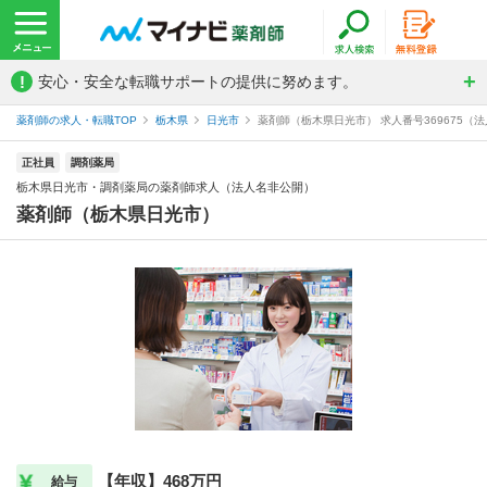
!
安心・安全な転職サポートの提供に努めます。
薬剤師の求人・転職TOP
栃木県
日光市
薬剤師（栃木県日光市） 求人番号369675（
正社員
調剤薬局
栃木県日光市・調剤薬局の薬剤師求人（法人名非公開）
薬剤師（栃木県日光市）
【年収】468万円
給与