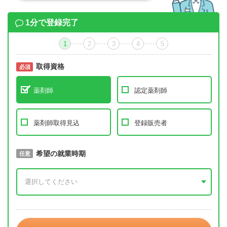
1分で登録完了
1
2
3
4
5
取得資格
必須
必須
薬剤師
認定薬剤師
薬剤師取得見込
登録販売者
取得予定年
希望の就業時期
必須
任意
年 3月