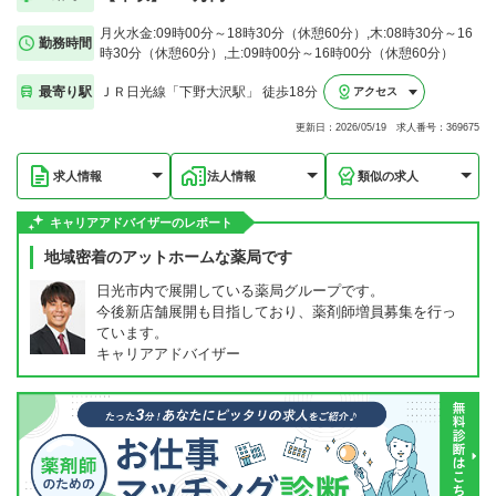
月火水金:09時00分～18時30分（休憩60分）,木:08時30分～16
勤務時間
時30分（休憩60分）,土:09時00分～16時00分（休憩60分）
最寄り駅
ＪＲ日光線「下野大沢駅」 徒歩18分
アクセス
更新日：2026/05/19 求人番号：369675
求人情報
法人情報
類似の求人
キャリアアドバイザーのレポート
地域密着のアットホームな薬局です
日光市内で展開している薬局グループです。
今後新店舗展開も目指しており、薬剤師増員募集を行っ
ています。
キャリアアドバイザー