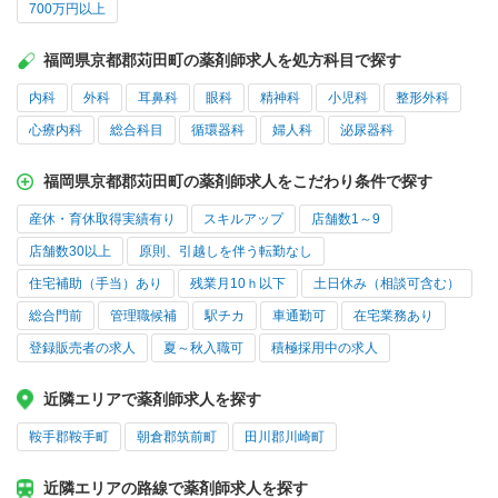
700万円以上
福岡県京都郡苅田町の薬剤師求人を処方科目で探す
内科
外科
耳鼻科
眼科
精神科
小児科
整形外科
心療内科
総合科目
循環器科
婦人科
泌尿器科
福岡県京都郡苅田町の薬剤師求人をこだわり条件で探す
産休・育休取得実績有り
スキルアップ
店舗数1～9
店舗数30以上
原則、引越しを伴う転勤なし
住宅補助（手当）あり
残業月10ｈ以下
土日休み（相談可含む）
総合門前
管理職候補
駅チカ
車通勤可
在宅業務あり
登録販売者の求人
夏～秋入職可
積極採用中の求人
近隣エリアで薬剤師求人を探す
鞍手郡鞍手町
朝倉郡筑前町
田川郡川崎町
近隣エリアの路線で薬剤師求人を探す