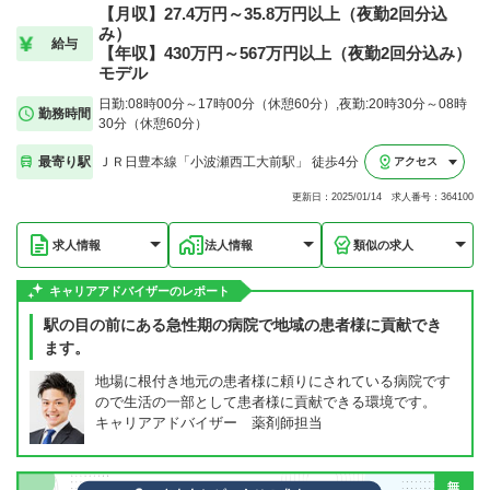
【月収】27.4万円～35.8万円以上（夜勤2回分込
み）
給与
【年収】430万円～567万円以上（夜勤2回分込み）
モデル
日勤:08時00分～17時00分（休憩60分）,夜勤:20時30分～08時
勤務時間
30分（休憩60分）
最寄り駅
ＪＲ日豊本線「小波瀬西工大前駅」 徒歩4分
アクセス
更新日：2025/01/14 求人番号：364100
求人情報
法人情報
類似の求人
キャリアアドバイザーのレポート
駅の目の前にある急性期の病院で地域の患者様に貢献でき
ます。
地場に根付き地元の患者様に頼りにされている病院です
ので生活の一部として患者様に貢献できる環境です。
キャリアアドバイザー 薬剤師担当