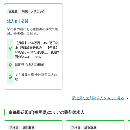
正社員
病院・クリニック
法人名非公開
駅の目の前にある急性期の病院で地
域の患者様に貢献で…
【月収】27.4万円～35.8万円以
上（夜勤2回分込み） 【年収】
430万円～567万円以上（夜勤2
回分込み） モデル
福岡県 京都郡苅田町
ＪＲ日豊本線 小波瀬西工大前
駅
最近見た薬剤師求人をもっと見る
京都郡苅田町(福岡県)エリアの薬剤師求人
正社員
調剤薬局
正社員
調剤薬局