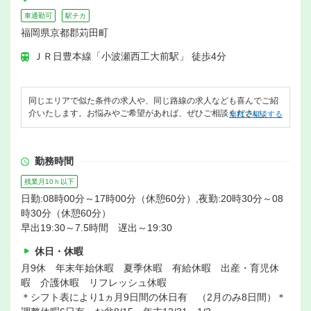
車通勤可
駅チカ
福岡県京都郡苅田町
ＪＲ日豊本線「小波瀬西工大前駅」 徒歩4分
同じエリアで似た条件の求人や、同じ路線の求人なども喜んでご紹
介いたします。お悩みやご希望があれば、ぜひご相談ください。
無料で相談する
勤務時間
残業月10ｈ以下
日勤:08時00分～17時00分（休憩60分）,夜勤:20時30分～08
時30分（休憩60分）
早出19:30～7.5時間 遅出～19:30
休日・休暇
月9休 年末年始休暇 夏季休暇 有給休暇 出産・育児休
暇 介護休暇 リフレッシュ休暇
＊シフト表により1ヵ月9日間の休日有 （2月のみ8日間）＊