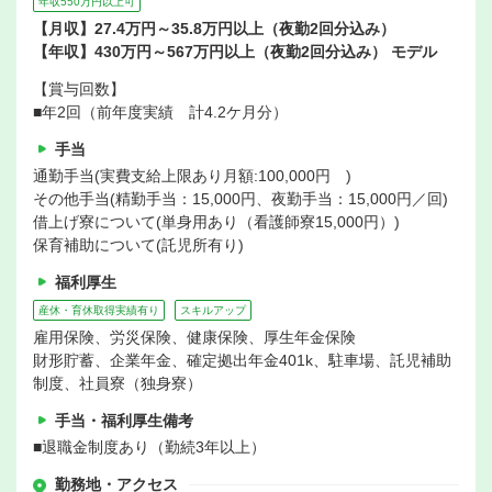
年収550万円以上可
【月収】27.4万円～35.8万円以上（夜勤2回分込み）
【年収】430万円～567万円以上（夜勤2回分込み） モデル
【賞与回数】
■年2回（前年度実績 計4.2ケ月分）
手当
通勤手当(実費支給上限あり月額:100,000円 )
その他手当(精勤手当：15,000円、夜勤手当：15,000円／回)
借上げ寮について(単身用あり（看護師寮15,000円）)
保育補助について(託児所有り)
福利厚生
産休・育休取得実績有り
スキルアップ
雇用保険、労災保険、健康保険、厚生年金保険
財形貯蓄、企業年金、確定拠出年金401k、駐車場、託児補助
制度、社員寮（独身寮）
手当・福利厚生備考
■退職金制度あり（勤続3年以上）
勤務地・アクセス