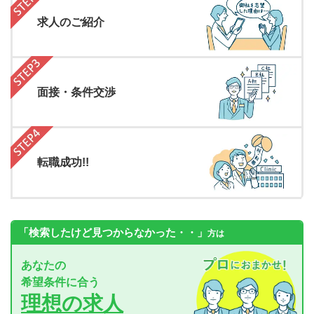
求人のご紹介
面接・条件交渉
転職成功!!
「検索したけど見つからなかった・・」
方は
あなたの
希望条件に合う
理想の求人