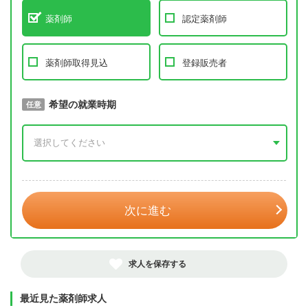
薬剤師
認定薬剤師
薬剤師取得見込
登録販売者
取得予定年
希望の就業時期
必須
任意
年 3月
次に進む
求人を保存する
最近見た薬剤師求人