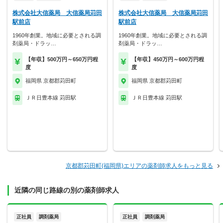
株式会社大信薬局 大信薬局苅田
株式会社大信薬局 大信薬局苅田
駅前店
駅前店
1960年創業。地域に必要とされる調
1960年創業。地域に必要とされる調
剤薬局・ドラッ…
剤薬局・ドラッ…
【年収】500万円～650万円程
【年収】450万円～600万円程
度
度
福岡県 京都郡苅田町
福岡県 京都郡苅田町
ＪＲ日豊本線 苅田駅
ＪＲ日豊本線 苅田駅
京都郡苅田町(福岡県)エリアの薬剤師求人をもっと見る
近隣の同じ路線の別の薬剤師求人
正社員
調剤薬局
正社員
調剤薬局