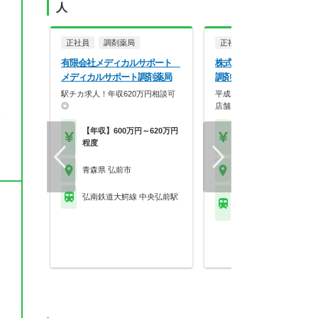
人
正社員
調剤薬局
正社員
調剤薬局
有限会社メディカルサポート
株式会社メディラック ハ
メディカルサポート調剤薬局
調剤薬局松森町店
駅チカ求人！年収620万円相談可
平成11年の設立以来、東北
◎
店舗展開を行ってい…
後
【年収】600万円～620万円
【年収】450万円～60
程度
程度
青森県 弘前市
青森県 弘前市
弘南鉄道大鰐線 中央弘前駅
弘南鉄道弘南線 弘前東
駅