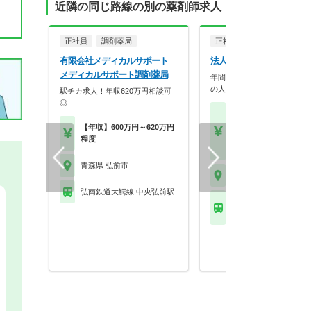
近隣の同じ路線の別の薬剤師求人
正社員
調剤薬局
正社員
調剤薬局
有限会社メディカルサポート
法人名非公開
メディカルサポート調剤薬局
年間休日125日、最大9連休
の人生を大切にで…
駅チカ求人！年収620万円相談可
◎
【月収】26.0万円～40.
円
【年収】600万円～620万円
【年収】400万円～50
程度
【時給】1,800円～2,5
青森県 弘前市
青森県 弘前市
弘南鉄道大鰐線 中央弘前駅
弘南鉄道大鰐線 弘前学
前駅