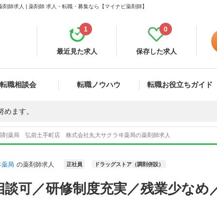
剤師求人 | 薬剤師 求人・転職・募集なら【マイナビ薬剤師】
1
0
最近見た求人
保存した求人
転職相談会
転職ノウハウ
転職お役立ちガイド
努めます。
調剤薬局 弘前土手町店 株式会社丸大サクラヰ薬局の薬剤師求人
ヰ薬局
の薬剤師求人
正社員
ドラッグストア（調剤併設）
相談可／研修制度充実／残業少なめ