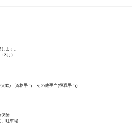
定します。
回：8月）
支給) 資格手当 その他手当(役職手当)
金保険
度、駐車場