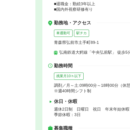
■退職金：勤続3年以上
■国内外視察研修有り
勤務地・アクセス
車通勤可
駅チカ
青森県弘前市土手町89-1
弘南鉄道大鰐線「中央弘前駅」 徒歩5
勤務時間
残業月10ｈ以下
調剤／月～土:09時00分～18時00分（休憩
※週40時間シフト制
休日・休暇
週休2日制 日曜日 祝日 年末年始休
季節休暇：3日
募集職種