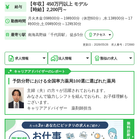
【年収】450万円以上 モデル
給与
【時給】2,200円～
月火木金:09時00分～19時00分（休憩60分）,水:13時00分～17
勤務時間
時00分,土:09時00分～12時30分
最寄り駅
南海高野線「千代田駅」 徒歩5分
アクセス
更新日：2026/05/26 求人番号：272660
求人情報
法人情報
類似の求人
キャリアアドバイザーのレポート
予防分野における全国率力薬局100選に選ばれた薬局
主婦（夫）の方々が活躍されておられます。
みなさんで協力しシフトを組んでおられ、お子様理解も
ございます。
キャリアアドバイザー 薬剤師担当