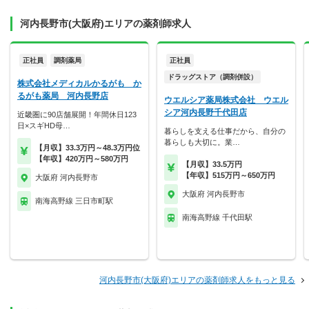
河内長野市(大阪府)エリアの薬剤師求人
正社員
調剤薬局
正社員
ドラッグストア（調剤併設）
株式会社メディカルかるがも か
るがも薬局 河内長野店
ウエルシア薬局株式会社 ウエル
シア河内長野千代田店
近畿圏に90店舗展開！年間休日123
日×スギHD母…
暮らしを支える仕事だから、自分の
暮らしも大切に。業…
【月収】33.3万円～48.3万円位
【年収】420万円～580万円
【月収】33.5万円
【年収】515万円～650万円
大阪府 河内長野市
大阪府 河内長野市
南海高野線 三日市町駅
南海高野線 千代田駅
河内長野市(大阪府)エリアの薬剤師求人をもっと見る