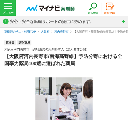
!
安心・安全な転職サポートの提供に努めます。
薬剤師の求人・転職TOP
大阪府
河内長野市
【大阪府河内長野市/南海高野線】予防分野
正社員
調剤薬局
大阪府河内長野市・調剤薬局の薬剤師求人（法人名非公開）
【大阪府河内長野市/南海高野線】予防分野における全
国率力薬局100選に選ばれた薬局