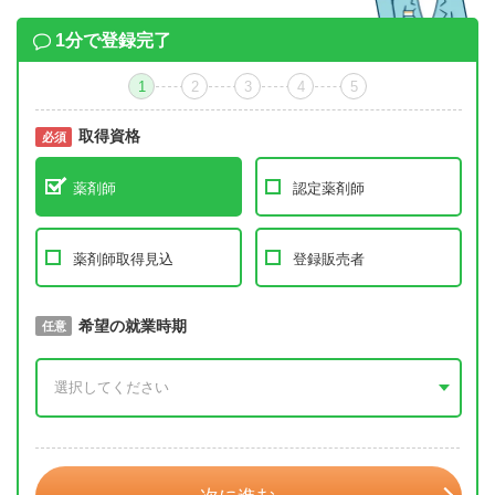
1分で登録完了
1
2
3
4
5
取得資格
必須
必須
薬剤師
認定薬剤師
薬剤師取得見込
登録販売者
取得予定年
希望の就業時期
必須
任意
年 3月