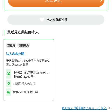
次に進む
求人を保存する
最近見た薬剤師求人
正社員
調剤薬局
法人名非公開
予防分野における全国率力薬局100
選に選ばれた薬局
【年収】450万円以上 モデル
【時給】2,200円～
大阪府 河内長野市
南海高野線 千代田駅
最近見た薬剤師求人をもっと見る