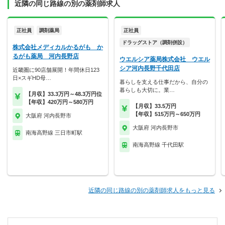
近隣の同じ路線の別の薬剤師求人
正社員
調剤薬局
正社員
ドラッグストア（調剤併設）
株式会社メディカルかるがも か
るがも薬局 河内長野店
ウエルシア薬局株式会社 ウエル
シア河内長野千代田店
近畿圏に90店舗展開！年間休日123
日×スギHD母…
暮らしを支える仕事だから、自分の
暮らしも大切に。業…
【月収】33.3万円～48.3万円位
【年収】420万円～580万円
【月収】33.5万円
【年収】515万円～650万円
大阪府 河内長野市
大阪府 河内長野市
南海高野線 三日市町駅
南海高野線 千代田駅
近隣の同じ路線の別の薬剤師求人をもっと見る