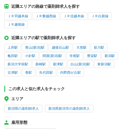
近隣エリアの路線で薬剤師求人を探す
ＪＲ羽越本線
ＪＲ磐越西線
ＪＲ信越本線
ＪＲ白新線
ＪＲ越後線
近隣エリアの駅で薬剤師求人を探す
上所駅
青山(新潟)駅
越後石山駅
大形駅
荻川駅
亀田駅
小針駅
関屋(新潟)駅
寺尾駅
豊栄駅
新潟駅
新潟大学前駅
新崎駅
新津駅
白山(新潟)駅
東新潟駅
古津駅
巻駅
矢代田駅
内野西が丘駅
この求人と似た求人をチェック
エリア
新潟県の薬剤師求人
新潟県新潟市の薬剤師求人
雇用形態