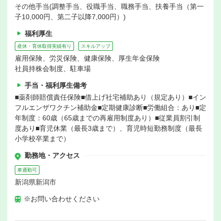
その他手当(調整手当、役職手当、職務手当、扶養手当（第一
子10,000円、第二子以降7,000円）)
福利厚生
産休・育休取得実績有り
スキルアップ
雇用保険、労災保険、健康保険、厚生年金保険
社員持株会制度、駐車場
手当・福利厚生備考
■薬剤師賠償責任保険■借上げ社宅補助あり（規定あり）■イン
フルエンザワクチン補助金■定期健康診断■労働組合：あり■定
年制度：60歳（65歳までの再雇用制度あり）■従業員割引制
度あり■育児休業（最長3歳まで）、育児時短勤務制度（最長
小学校卒業まで）
勤務地・アクセス
車通勤可
新潟県新潟市
※お問い合わせください