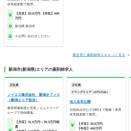
休実績多数で無理…
【月収】30.0万円 【年収】440
万円
新潟県 新潟市
※お問い合わせください
最近見た薬剤師求人をもっと見る
新潟市(新潟県)エリアの薬剤師求人
正社員
正社員
ドラッグストア（OTCのみ）
ノイエス株式会社 新潟オフィス
（新潟エリア担当）
法人名非公開
教育研修制度が充実／エムスリーグ
日祝休み中心で19時まで勤務！産育
ループでSMA募集…
休実績多数で無理…
【月収】31.0万円～39.3万円程
【月収】30.0万円
度
【年収】440万円