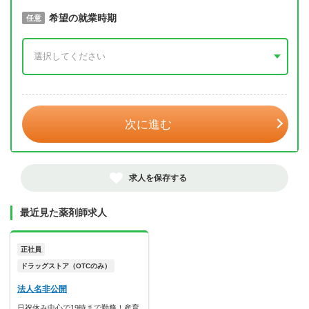
取得予定年
希望の就業時期
必須
任意
年 3月
次に進む
求人を保存する
最近見た薬剤師求人
正社員
ドラッグストア（OTCのみ）
法人名非公開
日祝休み中心で19時まで勤務！産育