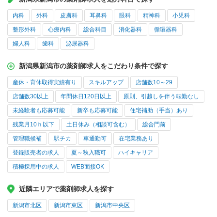
内科
外科
皮膚科
耳鼻科
眼科
精神科
小児科
整形外科
心療内科
総合科目
消化器科
循環器科
婦人科
歯科
泌尿器科
新潟県新潟市の薬剤師求人をこだわり条件で探す
産休・育休取得実績有り
スキルアップ
店舗数10～29
店舗数30以上
年間休日120日以上
原則、引越しを伴う転勤なし
未経験者も応募可能
新卒も応募可能
住宅補助（手当）あり
残業月10ｈ以下
土日休み（相談可含む）
総合門前
管理職候補
駅チカ
車通勤可
在宅業務あり
登録販売者の求人
夏～秋入職可
ハイキャリア
積極採用中の求人
WEB面接OK
近隣エリアで薬剤師求人を探す
新潟市北区
新潟市東区
新潟市中央区