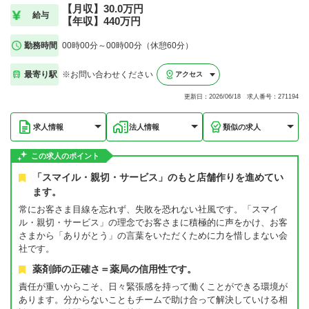
【月収】30.0万円
給与
【年収】440万円
勤務時間
00時00分～00時00分（休憩60分）
最寄り駅
※お問い合わせください
アクセス
更新日：2026/06/18 求人番号：271194
求人情報
法人情報
類似の求人
この求人のポイント
「スマイル・親切・サービス」のもと店舗作りを進めてい
ます。
常にお客さま目線を忘れず、失敗を恐れない社風です。「スマイ
ル・親切・サービス」の理念でお客さまに積極的に声をかけ、お客
さまから「ありがとう」の言葉をいただくために力を惜しまない会
社です。
薬剤師の正確さ＝薬局の信用性です。
責任が重いからこそ、日々緊張感を持って働くことができる環境が
あります。分からないこともチームで助け合って解決していける相