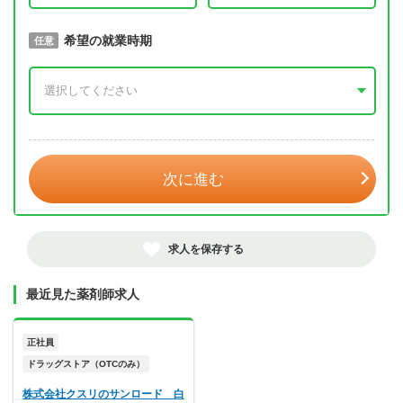
取得予定年
希望の就業時期
必須
任意
年 3月
次に進む
求人を保存する
最近見た薬剤師求人
正社員
ドラッグストア（OTCのみ）
株式会社クスリのサンロード 白