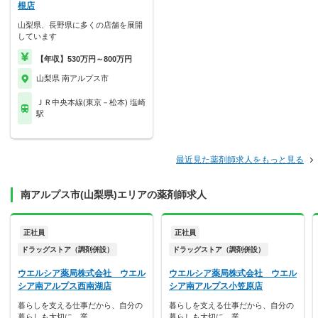
根店
山梨県、長野県に多くの店舗を展開
しています
【年収】530万円～800万円
山梨県 南アルプス市
ＪＲ中央本線(東京－松本) 塩崎
駅
最近見た薬剤師求人をもっと見る
南アルプス市(山梨県)エリアの薬剤師求人
正社員
正社員
ドラッグストア（調剤併設）
ドラッグストア（調剤併設）
ウエルシア薬局株式会社 ウエル
ウエルシア薬局株式会社 ウエル
シア南アルプス西南湖店
シア南アルプス小笠原店
暮らしを支える仕事だから、自分の
暮らしを支える仕事だから、自分の
暮らしも大切に。業…
暮らしも大切に。業…