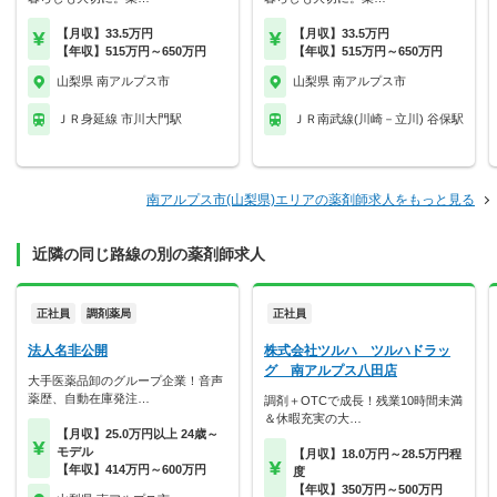
【月収】33.5万円
【月収】33.5万円
【年収】515万円～650万円
【年収】515万円～650万円
山梨県 南アルプス市
山梨県 南アルプス市
ＪＲ身延線 市川大門駅
ＪＲ南武線(川崎－立川) 谷保駅
南アルプス市(山梨県)エリアの薬剤師求人をもっと見る
近隣の同じ路線の別の薬剤師求人
正社員
調剤薬局
正社員
法人名非公開
株式会社ツルハ ツルハドラッ
グ 南アルプス八田店
大手医薬品卸のグループ企業！音声
薬歴、自動在庫発注…
調剤＋OTCで成長！残業10時間未満
＆休暇充実の大…
【月収】25.0万円以上 24歳～
モデル
【月収】18.0万円～28.5万円程
【年収】414万円～600万円
度
【年収】350万円～500万円