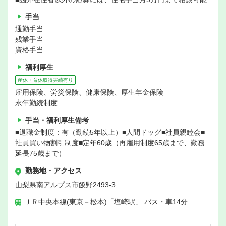
手当
通勤手当
残業手当
資格手当
福利厚生
産休・育休取得実績有り
雇用保険、労災保険、健康保険、厚生年金保険
永年勤続制度
手当・福利厚生備考
■退職金制度：有（勤続5年以上）■人間ドッグ■社員親睦会■
社員買い物割引制度■定年60歳（再雇用制度65歳まで、勤務
延長75歳まで）
勤務地・アクセス
山梨県南アルプス市飯野2493-3
ＪＲ中央本線(東京－松本)「塩崎駅」 バス・車14分