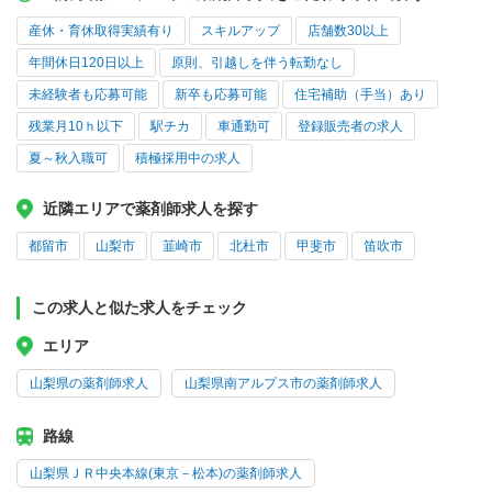
産休・育休取得実績有り
スキルアップ
店舗数30以上
年間休日120日以上
原則、引越しを伴う転勤なし
未経験者も応募可能
新卒も応募可能
住宅補助（手当）あり
残業月10ｈ以下
駅チカ
車通勤可
登録販売者の求人
夏～秋入職可
積極採用中の求人
近隣エリアで薬剤師求人を探す
都留市
山梨市
韮崎市
北杜市
甲斐市
笛吹市
この求人と似た求人をチェック
エリア
山梨県の薬剤師求人
山梨県南アルプス市の薬剤師求人
路線
山梨県ＪＲ中央本線(東京－松本)の薬剤師求人