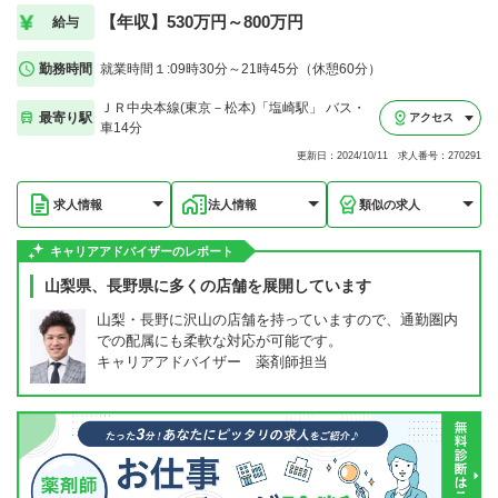
【年収】530万円～800万円
給与
勤務時間
就業時間１:09時30分～21時45分（休憩60分）
ＪＲ中央本線(東京－松本)「塩崎駅」 バス・
最寄り駅
アクセス
車14分
更新日：2024/10/11 求人番号：270291
求人情報
法人情報
類似の求人
キャリアアドバイザーのレポート
山梨県、長野県に多くの店舗を展開しています
山梨・長野に沢山の店舗を持っていますので、通勤圏内
での配属にも柔軟な対応が可能です。
キャリアアドバイザー 薬剤師担当