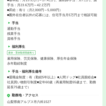
■基本給：月13.5万円～17.4万円、薬剤師手当：月7万円、諸
手当：月23.6万円～42.2万円
■昇給：有り（月2,000円～5,000円）
■圏外在住者以外の応募には、住宅手当月5万円まで相談可能
手当
通勤手当
残業手当
資格手当
福利厚生
産休・育休取得実績有り
雇用保険、労災保険、健康保険、厚生年金保険
永年勤続制度
手当・福利厚生備考
■退職金制度：有（勤続5年以上）■人間ドッグ■社員親睦会■
社員買い物割引制度■定年60歳（再雇用制度65歳まで、勤務
延長75歳まで）
勤務地・アクセス
山梨県南アルプス市六科1527