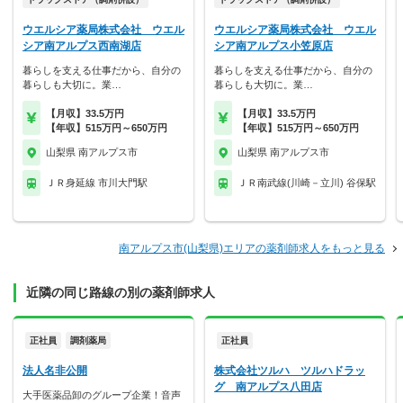
ウエルシア薬局株式会社 ウエル
ウエルシア薬局株式会社 ウエル
シア南アルプス西南湖店
シア南アルプス小笠原店
暮らしを支える仕事だから、自分の
暮らしを支える仕事だから、自分の
暮らしも大切に。業…
暮らしも大切に。業…
【月収】33.5万円
【月収】33.5万円
【年収】515万円～650万円
【年収】515万円～650万円
山梨県 南アルプス市
山梨県 南アルプス市
ＪＲ身延線 市川大門駅
ＪＲ南武線(川崎－立川) 谷保駅
南アルプス市(山梨県)エリアの薬剤師求人をもっと見る
近隣の同じ路線の別の薬剤師求人
正社員
調剤薬局
正社員
法人名非公開
株式会社ツルハ ツルハドラッ
グ 南アルプス八田店
大手医薬品卸のグループ企業！音声