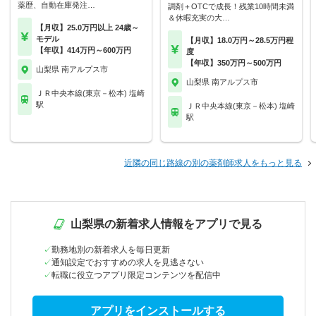
薬歴、自動在庫発注…
調剤＋OTCで成長！残業10時間未満
＆休暇充実の大…
【月収】25.0万円以上 24歳～
モデル
【月収】18.0万円～28.5万円程
【年収】414万円～600万円
度
【年収】350万円～500万円
山梨県 南アルプス市
山梨県 南アルプス市
ＪＲ中央本線(東京－松本) 塩崎
駅
ＪＲ中央本線(東京－松本) 塩崎
駅
近隣の同じ路線の別の薬剤師求人をもっと見る
山梨県の新着求人情報をアプリで見る
勤務地別の新着求人を毎日更新
通知設定でおすすめの求人を見逃さない
転職に役立つアプリ限定コンテンツを配信中
アプリをインストールする