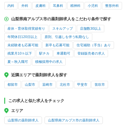
内科
外科
皮膚科
耳鼻科
精神科
小児科
整形外科
山梨県南アルプス市の薬剤師求人をこだわり条件で探す
産休・育休取得実績有り
スキルアップ
店舗数30以上
年間休日120日以上
原則、引越しを伴う転勤なし
未経験者も応募可能
新卒も応募可能
住宅補助（手当）あり
残業月10ｈ以下
駅チカ
車通勤可
登録販売者の求人
夏～秋入職可
積極採用中の求人
近隣エリアで薬剤師求人を探す
都留市
山梨市
韮崎市
北杜市
甲斐市
笛吹市
この求人と似た求人をチェック
エリア
山梨県の薬剤師求人
山梨県南アルプス市の薬剤師求人