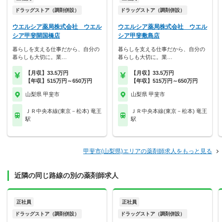
ドラッグストア（調剤併設）
ドラッグストア（調剤併設）
ウエルシア薬局株式会社 ウエル
ウエルシア薬局株式会社 ウエル
シア甲斐開国橋店
シア甲斐敷島店
暮らしを支える仕事だから、自分の
暮らしを支える仕事だから、自分の
暮らしも大切に。業…
暮らしも大切に。業…
【月収】33.5万円
【月収】33.5万円
【年収】515万円～650万円
【年収】515万円～650万円
山梨県 甲斐市
山梨県 甲斐市
ＪＲ中央本線(東京－松本) 竜王
ＪＲ中央本線(東京－松本) 竜王
駅
駅
甲斐市(山梨県)エリアの薬剤師求人をもっと見る
近隣の同じ路線の別の薬剤師求人
正社員
正社員
ドラッグストア（調剤併設）
ドラッグストア（調剤併設）