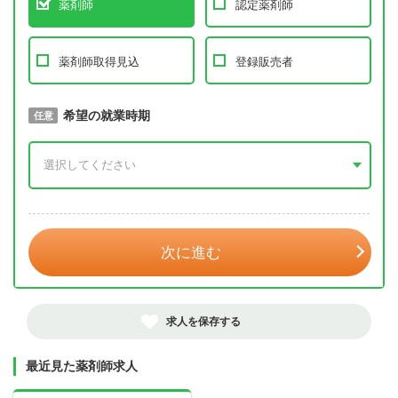
薬剤師
認定薬剤師
薬剤師取得見込
登録販売者
取得予定年
希望の就業時期
必須
任意
年 3月
次に進む
求人を保存する
最近見た薬剤師求人