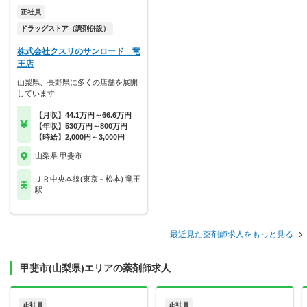
正社員
ドラッグストア（調剤併設）
株式会社クスリのサンロード 竜
王店
山梨県、長野県に多くの店舗を展開
しています
【月収】44.1万円～66.6万円
【年収】530万円～800万円
【時給】2,000円～3,000円
山梨県 甲斐市
ＪＲ中央本線(東京－松本) 竜王
駅
最近見た薬剤師求人をもっと見る
甲斐市(山梨県)エリアの薬剤師求人
正社員
正社員