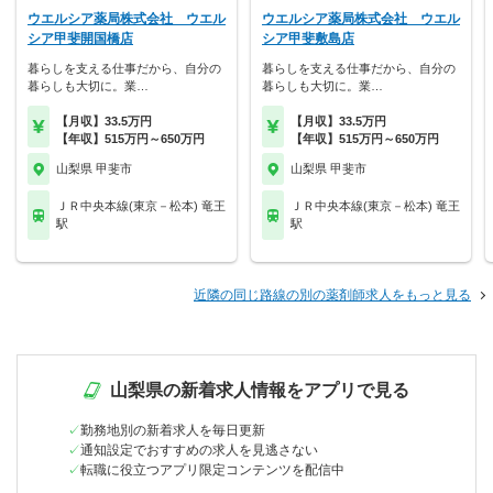
ウエルシア薬局株式会社 ウエル
ウエルシア薬局株式会社 ウエル
シア甲斐開国橋店
シア甲斐敷島店
暮らしを支える仕事だから、自分の
暮らしを支える仕事だから、自分の
暮らしも大切に。業…
暮らしも大切に。業…
【月収】33.5万円
【月収】33.5万円
【年収】515万円～650万円
【年収】515万円～650万円
山梨県 甲斐市
山梨県 甲斐市
ＪＲ中央本線(東京－松本) 竜王
ＪＲ中央本線(東京－松本) 竜王
駅
駅
近隣の同じ路線の別の薬剤師求人をもっと見る
山梨県の新着求人情報をアプリで見る
勤務地別の新着求人を毎日更新
通知設定でおすすめの求人を見逃さない
転職に役立つアプリ限定コンテンツを配信中