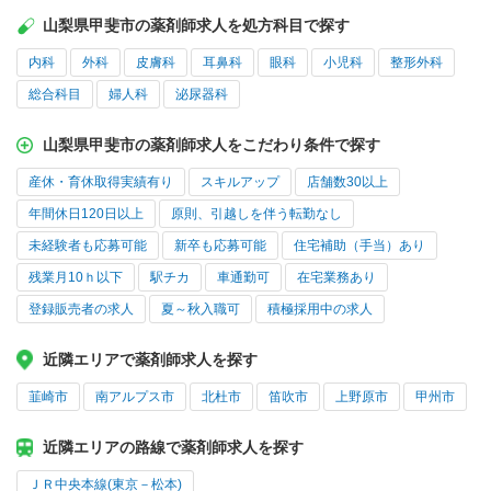
山梨県甲斐市の薬剤師求人を処方科目で探す
内科
外科
皮膚科
耳鼻科
眼科
小児科
整形外科
総合科目
婦人科
泌尿器科
山梨県甲斐市の薬剤師求人をこだわり条件で探す
産休・育休取得実績有り
スキルアップ
店舗数30以上
年間休日120日以上
原則、引越しを伴う転勤なし
未経験者も応募可能
新卒も応募可能
住宅補助（手当）あり
残業月10ｈ以下
駅チカ
車通勤可
在宅業務あり
登録販売者の求人
夏～秋入職可
積極採用中の求人
近隣エリアで薬剤師求人を探す
韮崎市
南アルプス市
北杜市
笛吹市
上野原市
甲州市
近隣エリアの路線で薬剤師求人を探す
ＪＲ中央本線(東京－松本)