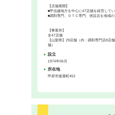
【店舗展開】
■甲信越地方を中心に47店舗を経営して
■調剤専門、ＯＴＣ専門、併設店を地域
【事業所】
全47店舗
【山梨県】29店舗（内：調剤専門店8店
舗）
設立
1974年06月
所在地
甲府市
後屋町452