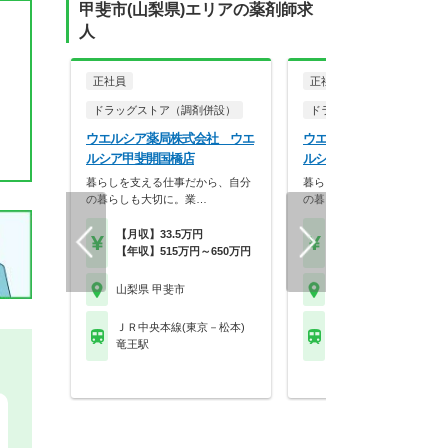
甲斐市(山梨県)エリアの薬剤師求
人
正社員
正社員
ドラッグストア（調剤併設）
ドラッグストア（調剤併設
ウエルシア薬局株式会社 ウエ
ウエルシア薬局株式会社 
ルシア甲斐開国橋店
ルシア甲斐敷島店
暮らしを支える仕事だから、自分
暮らしを支える仕事だから、
の暮らしも大切に。業…
の暮らしも大切に。業…
【月収】33.5万円
【月収】33.5万円
【年収】515万円～650万円
【年収】515万円～65
山梨県 甲斐市
山梨県 甲斐市
ＪＲ中央本線(東京－松本)
ＪＲ中央本線(東京－松
竜王駅
竜王駅