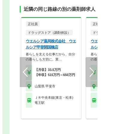
近隣の同じ路線の別の薬剤師求人
正社員
正社員
ドラッグストア（調剤併設）
ドラッグストア（調剤併設
ウエルシア薬局株式会社 ウエ
ウエルシア薬局株式会社 
ルシア甲斐開国橋店
ルシア甲斐敷島店
暮らしを支える仕事だから、自分
暮らしを支える仕事だから、
の暮らしも大切に。業…
の暮らしも大切に。業…
【月収】33.5万円
【月収】33.5万円
【年収】515万円～650万円
【年収】515万円～65
山梨県 甲斐市
山梨県 甲斐市
ＪＲ中央本線(東京－松本)
ＪＲ中央本線(東京－松
竜王駅
竜王駅