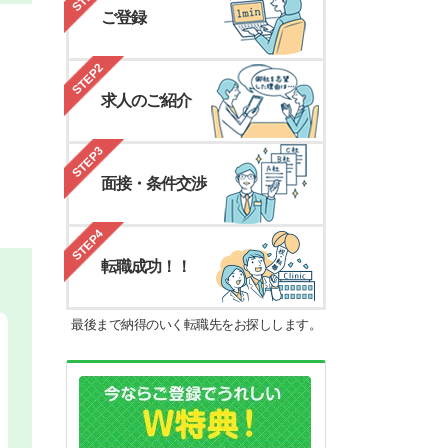
ご登録
STEP2
求人のご紹介
STEP3
面接・条件交渉
STEP4
転職成功！！
最後まで納得のいく転職先をお探しします。