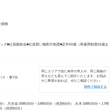
金保険
ッグ■社員親睦会■社員買い物割引制度■定年60歳（再雇用制度65歳ま
同じエリアで似た条件の求人や、同じ路線の
求人なども喜んでご紹介いたします。お悩み
バス・車7分
やご希望があれば、ぜひご相談ください。
無料で相談する
分）,月水金:08時30分～18時00分（休憩60分）,火木:08時30分～17時
0分（休憩60分）