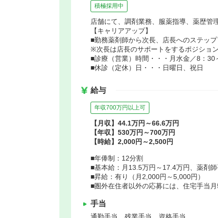
積極採用中
店舗にて、調剤業務、服薬指導、薬歴管
【キャリアアップ】
■勤務薬剤師から次長、店長へのステップ
※次長は店長のサポートをするポジション
■診療（営業）時間・・・月水金／8：30～1
■休診（定休）日・・・日曜日、祝日
給与
年収700万円以上可
【月収】44.1万円～66.6万円
【年収】530万円～700万円
【時給】2,000円～2,500円
■年俸制：12分割
■基本給：月13.5万円～17.4万円、薬剤
■昇給：有り（月2,000円～5,000円）
■圏外在住者以外の応募には、住宅手当月
手当
通勤手当 残業手当 資格手当