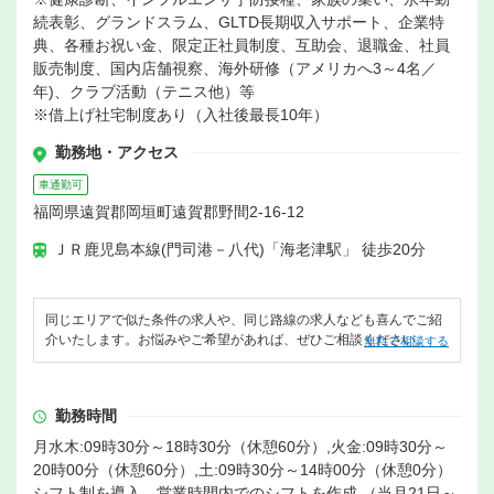
続表彰、グランドスラム、GLTD長期収入サポート、企業特
典、各種お祝い金、限定正社員制度、互助会、退職金、社員
販売制度、国内店舗視察、海外研修（アメリカへ3～4名／
年)、クラブ活動（テニス他）等
※借上げ社宅制度あり（入社後最長10年）
勤務地・アクセス
車通勤可
福岡県遠賀郡岡垣町遠賀郡野間2-16-12
ＪＲ鹿児島本線(門司港－八代)「海老津駅」 徒歩20分
同じエリアで似た条件の求人や、同じ路線の求人なども喜んでご紹
介いたします。お悩みやご希望があれば、ぜひご相談ください。
無料で相談する
勤務時間
月水木:09時30分～18時30分（休憩60分）,火金:09時30分～
20時00分（休憩60分）,土:09時30分～14時00分（休憩0分）
シフト制を導入。営業時間内でのシフトを作成 （当月21日～