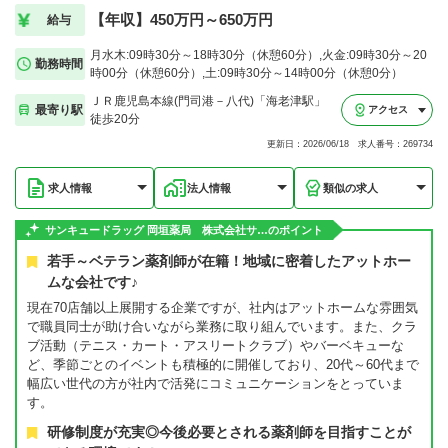
【年収】450万円～650万円
給与
月水木:09時30分～18時30分（休憩60分）,火金:09時30分～20
勤務時間
時00分（休憩60分）,土:09時30分～14時00分（休憩0分）
ＪＲ鹿児島本線(門司港－八代)「海老津駅」
最寄り駅
アクセス
徒歩20分
更新日：2026/06/18 求人番号：269734
求人情報
法人情報
類似の求人
サンキュードラッグ 岡垣薬局 株式会社サ…のポイント
若手～ベテラン薬剤師が在籍！地域に密着したアットホー
ムな会社です♪
現在70店舗以上展開する企業ですが、社内はアットホームな雰囲気
で職員同士が助け合いながら業務に取り組んでいます。また、クラ
ブ活動（テニス・カート・アスリートクラブ）やバーベキューな
ど、季節ごとのイベントも積極的に開催しており、20代～60代まで
幅広い世代の方が社内で活発にコミュニケーションをとっていま
す。
研修制度が充実◎今後必要とされる薬剤師を目指すことが