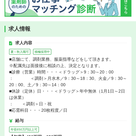
求人情報
求人内容
夏～秋入職可
積極採用中
■店舗にて、調剤業務、服薬指導などをして頂きます。
※配属先は面接後に相談の上、決定となります。
■診療（営業）時間・・・＜ドラッグ＞9：30～20：00
： ＜調剤＞月水木／9：30～18：30、火金／9：30～
20：00、土／9：30～14：00
■休診（定休）日・・・＜ドラッグ＞年中無休（1月1日～2日
は休業）
： ＜調剤＞日・祝
■応需科目・・・20枚程度／日
給与
年収650万円以上可