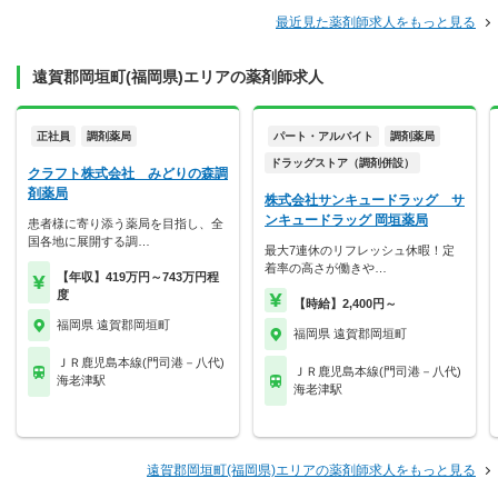
最近見た薬剤師求人をもっと見る
遠賀郡岡垣町(福岡県)エリアの薬剤師求人
正社員
調剤薬局
パート・アルバイト
調剤薬局
ドラッグストア（調剤併設）
クラフト株式会社 みどりの森調
剤薬局
株式会社サンキュードラッグ サ
ンキュードラッグ 岡垣薬局
患者様に寄り添う薬局を目指し、全
国各地に展開する調…
最大7連休のリフレッシュ休暇！定
着率の高さが働きや…
【年収】419万円～743万円程
度
【時給】2,400円～
福岡県 遠賀郡岡垣町
福岡県 遠賀郡岡垣町
ＪＲ鹿児島本線(門司港－八代)
ＪＲ鹿児島本線(門司港－八代)
海老津駅
海老津駅
遠賀郡岡垣町(福岡県)エリアの薬剤師求人をもっと見る