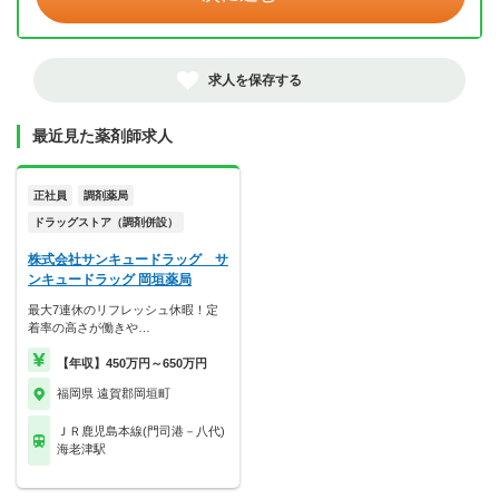
求人を保存する
最近見た薬剤師求人
正社員
調剤薬局
ドラッグストア（調剤併設）
株式会社サンキュードラッグ サ
ンキュードラッグ 岡垣薬局
最大7連休のリフレッシュ休暇！定
着率の高さが働きや…
【年収】450万円～650万円
福岡県 遠賀郡岡垣町
ＪＲ鹿児島本線(門司港－八代)
海老津駅