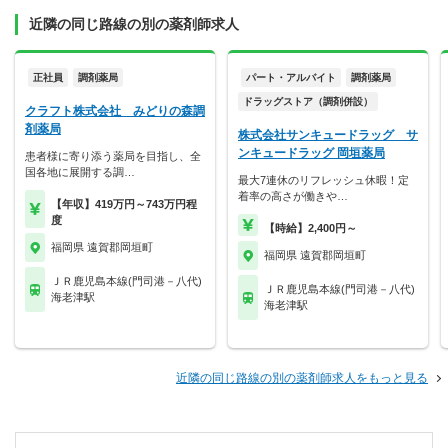
近隣の同じ路線の別の薬剤師求人
正社員
調剤薬局
パート・アルバイト
調剤薬局
ドラッグストア（調剤併設）
クラフト株式会社 みどりの森調
剤薬局
株式会社サンキュードラッグ サ
ンキュードラッグ 岡垣薬局
患者様に寄り添う薬局を目指し、全
国各地に展開する調…
最大7連休のリフレッシュ休暇！定
着率の高さが働きや…
【年収】419万円～743万円程
度
【時給】2,400円～
福岡県 遠賀郡岡垣町
福岡県 遠賀郡岡垣町
ＪＲ鹿児島本線(門司港－八代)
ＪＲ鹿児島本線(門司港－八代)
海老津駅
海老津駅
近隣の同じ路線の別の薬剤師求人をもっと見る