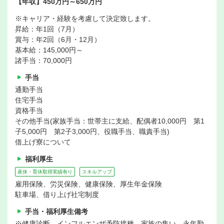
【年収】450万円～650万円
※キャリア・経験を考慮して決定致します。
昇給：年1回（7月）
賞与：年2回（6月・12月）
基本給：145,000円～
諸手当：70,000円
手当
通勤手当
住宅手当
資格手当
その他手当(家族手当：世帯主に支給、配偶者10,000円 第1
子5,000円 第2子3,000円、役職手当、職責手当)
借上げ寮について
福利厚生
産休・育休取得実績有り
スキルアップ
雇用保険、労災保険、健康保険、厚生年金保険
駐車場、借り上げ社宅制度
手当・福利厚生備考
※健康診断、インフルエンザ予防接種、家族の集い、永年勤