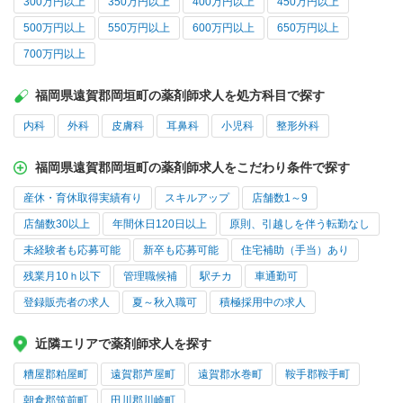
300万円以上
350万円以上
400万円以上
450万円以上
500万円以上
550万円以上
600万円以上
650万円以上
700万円以上
福岡県遠賀郡岡垣町の薬剤師求人を処方科目で探す
内科
外科
皮膚科
耳鼻科
小児科
整形外科
福岡県遠賀郡岡垣町の薬剤師求人をこだわり条件で探す
産休・育休取得実績有り
スキルアップ
店舗数1～9
店舗数30以上
年間休日120日以上
原則、引越しを伴う転勤なし
未経験者も応募可能
新卒も応募可能
住宅補助（手当）あり
残業月10ｈ以下
管理職候補
駅チカ
車通勤可
登録販売者の求人
夏～秋入職可
積極採用中の求人
近隣エリアで薬剤師求人を探す
糟屋郡粕屋町
遠賀郡芦屋町
遠賀郡水巻町
鞍手郡鞍手町
朝倉郡筑前町
田川郡川崎町