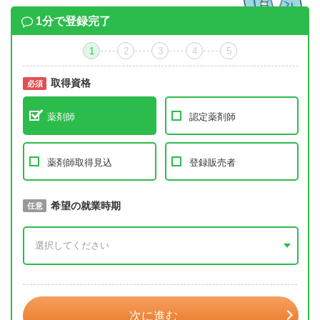
1分で登録完了
1
2
3
4
5
取得資格
必須
必須
薬剤師
認定薬剤師
薬剤師取得見込
登録販売者
取得予定年
希望の就業時期
必須
任意
年 3月
次に進む