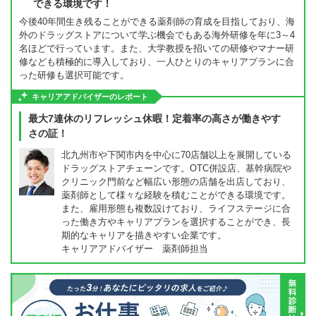
できる環境です！
今後40年間生き残ることができる薬剤師の育成を目指しており、海
外のドラッグストアについて学ぶ機会でもある海外研修を年に3～4
名ほどで行っています。また、大学教授を招いての研修やマナー研
修なども積極的に導入しており、一人ひとりのキャリアプランに合
った研修も選択可能です。
キャリアアドバイザーのレポート
最大7連休のリフレッシュ休暇！定着率の高さが働きやす
さの証！
北九州市や下関市内を中心に70店舗以上を展開している
ドラッグストアチェーンです。OTC併設店、基幹病院や
クリニック門前など幅広い形態の店舗を出店しており、
薬剤師として様々な経験を積むことができる環境です。
また、雇用形態も複数設けており、ライフステージに合
った働き方やキャリアプランを選択することができ、長
期的なキャリアを描きやすい企業です。
キャリアアドバイザー 薬剤師担当