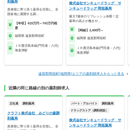
剤薬局
株式会社サンキュードラッグ サ
ンキュードラッグ 岡垣薬局
患者様に寄り添う薬局を目指し、全
国各地に展開する調…
最大7連休のリフレッシュ休暇！定
着率の高さが働きや…
【年収】419万円～743万円程
度
【時給】2,400円～
福岡県 遠賀郡岡垣町
福岡県 遠賀郡岡垣町
ＪＲ鹿児島本線(門司港－八代)
ＪＲ鹿児島本線(門司港－八代)
海老津駅
海老津駅
遠賀郡岡垣町(福岡県)エリアの薬剤師求人をもっと見る
近隣の同じ路線の別の薬剤師求人
正社員
調剤薬局
パート・アルバイト
調剤薬局
ドラッグストア（調剤併設）
クラフト株式会社 みどりの森調
剤薬局
株式会社サンキュードラッグ サ
ンキュードラッグ 岡垣薬局
患者様に寄り添う薬局を目指し、全