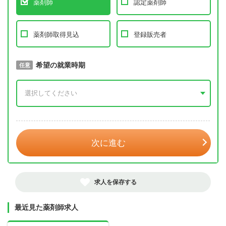
薬剤師
認定薬剤師
薬剤師取得見込
登録販売者
取得予定年
希望の就業時期
必須
任意
年 3月
次に進む
求人を保存する
最近見た薬剤師求人