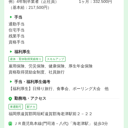
例）4年制卒業者（正社員） 1ヶ月：332.500円
（基本給：217,500円）
手当
通勤手当
住宅手当
残業手当
資格手当
福利厚生
産休・育休取得実績有り
スキルアップ
雇用保険、労災保険、健康保険、厚生年金保険
資格取得奨励金制度、社員旅行
手当・福利厚生備考
【福利厚生】日帰り旅行、食事会、ボーリング大会 他
勤務地・アクセス
車通勤可
駅チカ
福岡県遠賀郡岡垣町遠賀郡海老津駅前２－２２
ＪＲ鹿児島本線(門司港－八代)「海老津駅」 徒歩3分