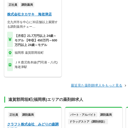
正社員
調剤薬局
株式会社タカサキ 海老津店
北九州市を中心に30店舗以上展開す
る調剤薬局チェー…
【月収】21.7万円以上 24歳～
モデル 【年収】450万円～600
万円以上 24歳～モデル
福岡県 遠賀郡岡垣町
ＪＲ鹿児島本線(門司港－八代)
海老津駅
最近見た薬剤師求人をもっと見る
遠賀郡岡垣町(福岡県)エリアの薬剤師求人
正社員
調剤薬局
パート・アルバイト
調剤薬局
ドラッグストア（調剤併設）
クラフト株式会社 みどりの森調