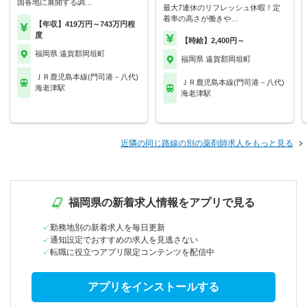
国各地に展開する調…
最大7連休のリフレッシュ休暇！定
着率の高さが働きや…
【年収】419万円～743万円程
度
【時給】2,400円～
福岡県 遠賀郡岡垣町
福岡県 遠賀郡岡垣町
ＪＲ鹿児島本線(門司港－八代)
ＪＲ鹿児島本線(門司港－八代)
海老津駅
海老津駅
近隣の同じ路線の別の薬剤師求人をもっと見る
福岡県の新着求人情報をアプリで見る
勤務地別の新着求人を毎日更新
通知設定でおすすめの求人を見逃さない
転職に役立つアプリ限定コンテンツを配信中
アプリをインストールする