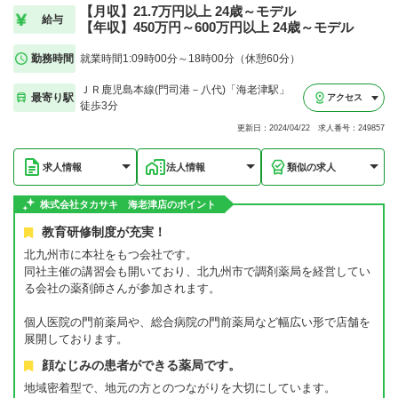
【月収】21.7万円以上 24歳～モデル
給与
【年収】450万円～600万円以上 24歳～モデル
勤務時間
就業時間1:09時00分～18時00分（休憩60分）
ＪＲ鹿児島本線(門司港－八代)「海老津駅」
最寄り駅
アクセス
徒歩3分
更新日：2024/04/22 求人番号：249857
求人情報
法人情報
類似の求人
株式会社タカサキ 海老津店のポイント
教育研修制度が充実！
北九州市に本社をもつ会社です。
同社主催の講習会も開いており、北九州市で調剤薬局を経営してい
る会社の薬剤師さんが参加されます。
個人医院の門前薬局や、総合病院の門前薬局など幅広い形で店舗を
展開しております。
顔なじみの患者ができる薬局です。
地域密着型で、地元の方とのつながりを大切にしています。