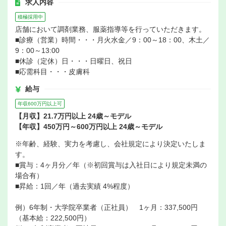
求人内容
積極採用中
店舗において調剤業務、服薬指導等を行っていただきます。
■診療（営業）時間・・・月火水金／9：00～18：00、木土／
9：00～13:00
■休診（定休）日・・・日曜日、祝日
■応需科目・・・皮膚科
給与
年収600万円以上可
【月収】21.7万円以上 24歳～モデル
【年収】450万円～600万円以上 24歳～モデル
※年齢、経験、実力を考慮し、会社規定により決定いたしま
す。
■賞与：4ヶ月分／年（※初回賞与は入社日により規定未満の
場合有）
■昇給：1回／年（過去実績 4%程度）
例）6年制・大学院卒業者（正社員） 1ヶ月：337,500円
（基本給：222,500円）