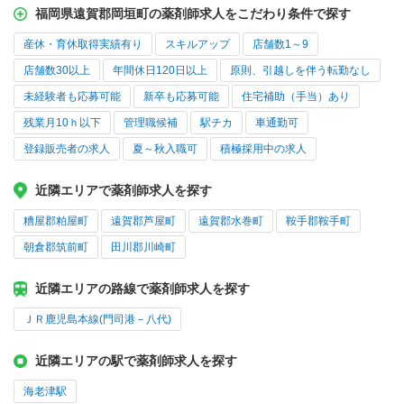
福岡県遠賀郡岡垣町の薬剤師求人をこだわり条件で探す
産休・育休取得実績有り
スキルアップ
店舗数1～9
店舗数30以上
年間休日120日以上
原則、引越しを伴う転勤なし
未経験者も応募可能
新卒も応募可能
住宅補助（手当）あり
残業月10ｈ以下
管理職候補
駅チカ
車通勤可
登録販売者の求人
夏～秋入職可
積極採用中の求人
近隣エリアで薬剤師求人を探す
糟屋郡粕屋町
遠賀郡芦屋町
遠賀郡水巻町
鞍手郡鞍手町
朝倉郡筑前町
田川郡川崎町
近隣エリアの路線で薬剤師求人を探す
ＪＲ鹿児島本線(門司港－八代)
近隣エリアの駅で薬剤師求人を探す
海老津駅