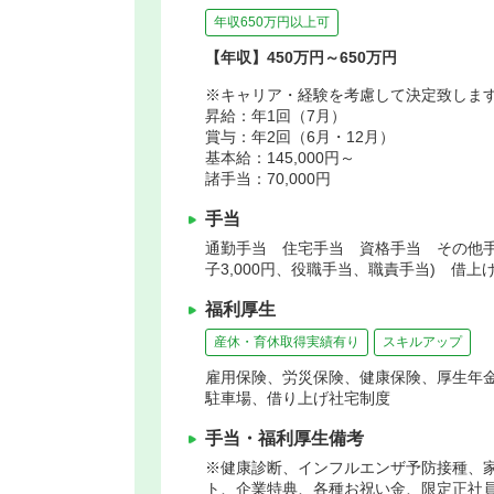
年収650万円以上可
【年収】450万円～650万円
※キャリア・経験を考慮して決定致しま
昇給：年1回（7月）
賞与：年2回（6月・12月）
基本給：145,000円～
諸手当：70,000円
手当
通勤手当 住宅手当 資格手当 その他手当(
子3,000円、役職手当、職責手当) 借上
福利厚生
産休・育休取得実績有り
スキルアップ
雇用保険、労災保険、健康保険、厚生年
駐車場、借り上げ社宅制度
手当・福利厚生備考
※健康診断、インフルエンザ予防接種、家
ト、企業特典、各種お祝い金、限定正社