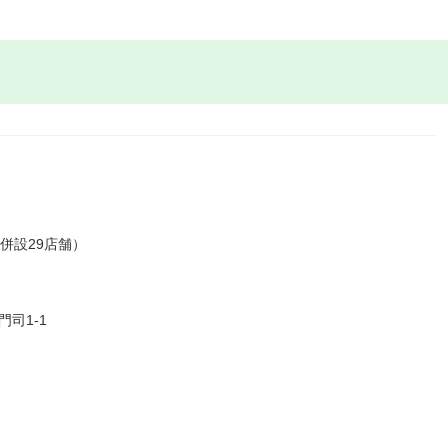
併設29店舗）
司1-1