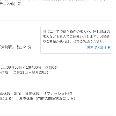
（テニス他）等
）
同じエリアで似た条件の求人や、同じ路線の
求人なども喜んでご紹介いたします。お悩み
やご希望があれば、ぜひご相談ください。
大前駅」 徒歩21分
無料で相談する
,土:08時30分～13時00分（休憩0分）
成 （当月21日～翌月20日）
有給休暇 出産・育児休暇 リフレッシュ休暇
況による）、夏季休暇（門前の開院状況による）