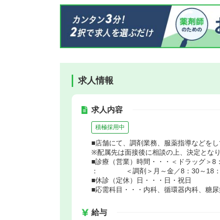
求人情報
求人内容
積極採用中
■店舗にて、調剤業務、服薬指導などをし
※配属先は面接後に相談の上、決定とな
■診療（営業）時間・・・＜ドラッグ＞8：
： ＜調剤＞月～金／8：30～18：00
■休診（定休）日・・・日・祝日
■応需科目・・・内科、循環器内科、糖
給与