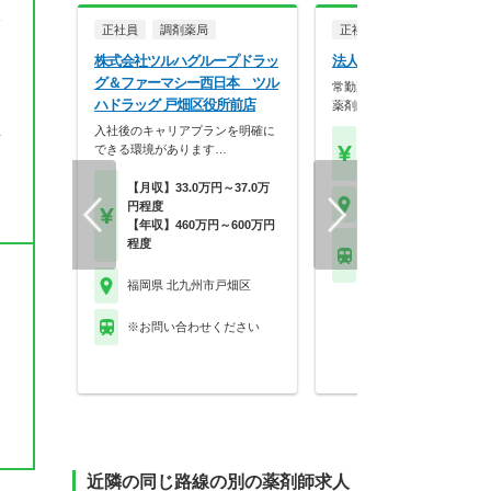
い
正社員
調剤薬局
正社員
調剤薬局
株式会社ツルハグループドラッ
法人名非公開
グ＆ファーマシー西日本 ツル
常勤薬剤師募集！2・3年後
ハドラッグ 戸畑区役所前店
薬剤師になっていた…
入社後のキャリアプランを明確に
海
【年収】500万円～70
できる環境があります…
モデル
【月収】33.0万円～37.0万
福岡県 北九州市戸畑区
円程度
【年収】460万円～600万円
程度
ＪＲ鹿児島本線(門司
代) 戸畑駅
福岡県 北九州市戸畑区
※お問い合わせください
近隣の同じ路線の別の薬剤師求人