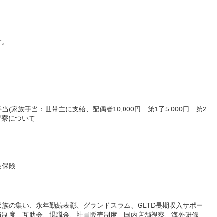
す。
家族手当：世帯主に支給、配偶者10,000円 第1子5,000円 第2
げ寮について
金保険
族の集い、永年勤続表彰、グランドスラム、GLTD長期収入サポー
員制度、互助会、退職金、社員販売制度、国内店舗視察、海外研修