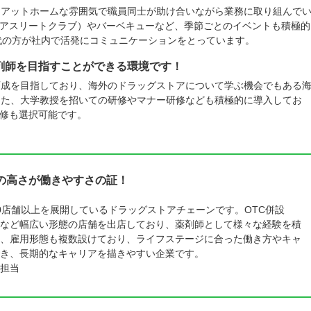
はアットホームな雰囲気で職員同士が助け合いながら業務に取り組んで
アスリートクラブ）やバーベキューなど、季節ごとのイベントも積極的
世代の方が社内で活発にコミュニケーションをとっています。
剤師を目指すことができる環境です！
育成を目指しており、海外のドラッグストアについて学ぶ機会でもある
また、大学教授を招いての研修やマナー研修なども積極的に導入してお
修も選択可能です。
の高さが働きやすさの証！
0店舗以上を展開しているドラッグストアチェーンです。OTC併設
など幅広い形態の店舗を出店しており、薬剤師として様々な経験を積
、雇用形態も複数設けており、ライフステージに合った働き方やキャ
き、長期的なキャリアを描きやすい企業です。
担当