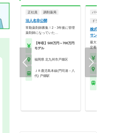
正社員
調剤薬局
パート・アルバイト
法人名非公開
ドラッグストア（調剤併設
常勤薬剤師募集！2・3年後に管理
株式会社サンキュードラ
薬剤師になっていた…
サンキュードラッグ 一枝
最大7連休のリフレッシュ休
【年収】500万円～700万円
定着率の高さが働きや…
モデル
【時給】2,400円～
福岡県 北九州市戸畑区
福岡県 北九州市戸畑区
ＪＲ鹿児島本線(門司港－八
代) 戸畑駅
ＪＲ鹿児島本線(門司
代) 九州工大前駅