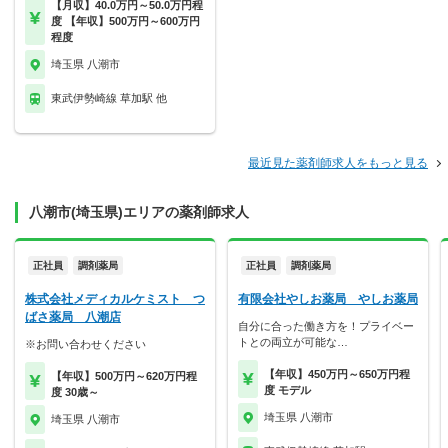
【月収】40.0万円～50.0万円程
度 【年収】500万円～600万円
程度
埼玉県 八潮市
東武伊勢崎線 草加駅 他
最近見た薬剤師求人をもっと見る
八潮市(埼玉県)エリアの薬剤師求人
正社員
調剤薬局
正社員
調剤薬局
株式会社メディカルケミスト つ
有限会社やしお薬局 やしお薬局
ばさ薬局 八潮店
自分に合った働き方を！プライベー
トとの両立が可能な…
※お問い合わせください
【年収】450万円～650万円程
【年収】500万円～620万円程
度 モデル
度 30歳～
埼玉県 八潮市
埼玉県 八潮市