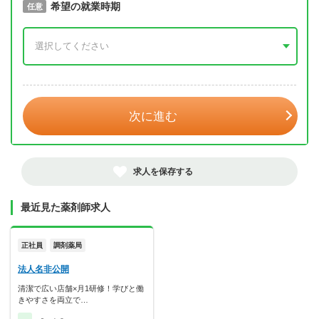
取得予定年
希望の就業時期
必須
任意
年 3月
次に進む
求人を保存する
最近見た薬剤師求人
正社員
調剤薬局
法人名非公開
清潔で広い店舗×月1研修！学びと働
きやすさを両立で…