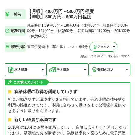
【月収】40.0万円～50.0万円程度
給与
【年収】500万円～600万円程度
就業時間1:09時00分～18時00分（休憩60分）,就業時間2:10時
勤務時間
00分～19時00分（休憩60分）,就業時間3:11時00分～20時00分
（休憩60分）
最寄り駅
東武伊勢崎線「草加駅」 バス・車5分
アクセス
更新日：2026/06/18 求人番号：269177
求人情報
法人情報
類似の求人
この求人のポイント
有給休暇の取得を奨励しています
社員が働きやすい環境作りを目指しています。有給休暇の積極的な
利用の推進だけでなく、体調に合わせて働けるような環境を提供で
きるように取り組んでいます。
新しい綺麗な薬局です
2010年の10月に薬局を開局しました。店舗は広々とした造りとなっ
ており、清潔感のある職場です。業務効率化を図るために電子薬歴