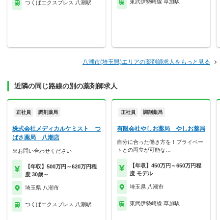
東武伊勢崎線 草加駅
つくばエクスプレス 八潮駅
八潮市(埼玉県)エリアの薬剤師求人をもっと見る
近隣の同じ路線の別の薬剤師求人
正社員
調剤薬局
正社員
調剤薬局
株式会社メディカルケミスト つ
有限会社やしお薬局 やしお薬局
ばさ薬局 八潮店
自分に合った働き方を！プライベー
トとの両立が可能な…
※お問い合わせください
【年収】450万円～650万円程
【年収】500万円～620万円程
度 モデル
度 30歳～
埼玉県 八潮市
埼玉県 八潮市
東武伊勢崎線 草加駅
つくばエクスプレス 八潮駅