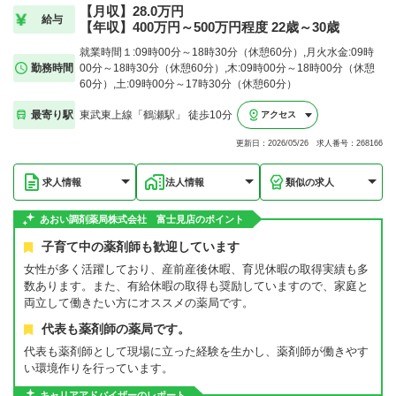
【月収】28.0万円
給与
【年収】400万円～500万円程度 22歳～30歳
就業時間１:09時00分～18時30分（休憩60分）,月火水金:09時
勤務時間
00分～18時30分（休憩60分）,木:09時00分～18時00分（休憩
60分）,土:09時00分～17時30分（休憩60分）
最寄り駅
東武東上線「鶴瀬駅」 徒歩10分
アクセス
更新日：2026/05/26 求人番号：268166
求人情報
法人情報
類似の求人
あおい調剤薬局株式会社 富士見店のポイント
子育て中の薬剤師も歓迎しています
女性が多く活躍しており、産前産後休暇、育児休暇の取得実績も多
数あります。また、有給休暇の取得も奨励していますので、家庭と
両立して働きたい方にオススメの薬局です。
代表も薬剤師の薬局です。
代表も薬剤師として現場に立った経験を生かし、薬剤師が働きやす
い環境作りを行っています。
キャリアアドバイザーのレポート