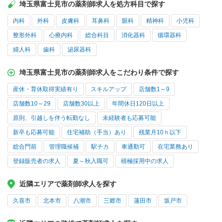
埼玉県富士見市の薬剤師求人を処方科目で探す
内科
外科
皮膚科
耳鼻科
眼科
精神科
小児科
整形外科
心療内科
総合科目
消化器科
循環器科
婦人科
歯科
泌尿器科
埼玉県富士見市の薬剤師求人をこだわり条件で探す
産休・育休取得実績有り
スキルアップ
店舗数1～9
店舗数10～29
店舗数30以上
年間休日120日以上
原則、引越しを伴う転勤なし
未経験者も応募可能
新卒も応募可能
住宅補助（手当）あり
残業月10ｈ以下
総合門前
管理職候補
駅チカ
車通勤可
在宅業務あり
登録販売者の求人
夏～秋入職可
積極採用中の求人
近隣エリアで薬剤師求人を探す
久喜市
北本市
八潮市
三郷市
蓮田市
坂戸市