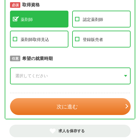
取得資格
必須
必須
薬剤師
認定薬剤師
薬剤師取得見込
登録販売者
取得予定年
希望の就業時期
必須
任意
年 3月
次に進む
求人を保存する