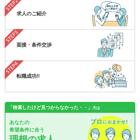
求人のご紹介
面接・条件交渉
転職成功!!
「検索したけど見つからなかった・・」
方は
あなたの
希望条件に合う
理想の求人