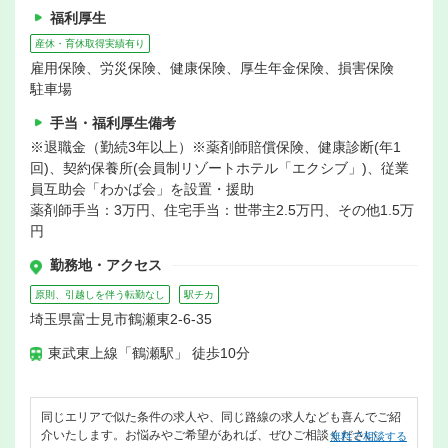
福利厚生
産休・育休取得実績有り
雇用保険、労災保険、健康保険、厚生年金保険、損害保険
駐車場
手当・福利厚生備考
※退職金（勤続3年以上）※薬剤師賠償保険、健康診断(年1
回)、契約保養所(会員制リゾートホテル「エクシブ」)、従業
員互助会「わかば会」を設置・援助
薬剤師手当：3万円、住宅手当：世帯主2.5万円、その他1.5万
円
勤務地・アクセス
原則、引越しを伴う転勤なし
駅チカ
埼玉県富士見市鶴瀬東2-6-35
東武東上線「鶴瀬駅」 徒歩10分
同じエリアで似た条件の求人や、同じ路線の求人なども喜んでご紹
介いたします。お悩みやご希望があれば、ぜひご相談ください。
無料で相談する