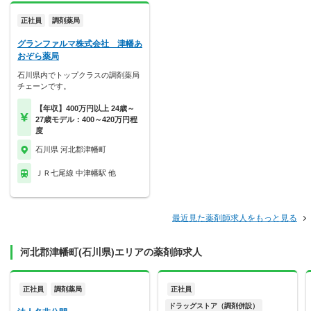
正社員
調剤薬局
グランファルマ株式会社 津幡あ
おぞら薬局
石川県内でトップクラスの調剤薬局
チェーンです。
【年収】400万円以上 24歳～
27歳モデル：400～420万円程
度
石川県 河北郡津幡町
ＪＲ七尾線 中津幡駅 他
最近見た薬剤師求人をもっと見る
河北郡津幡町(石川県)エリアの薬剤師求人
正社員
調剤薬局
正社員
ドラッグストア（調剤併設）