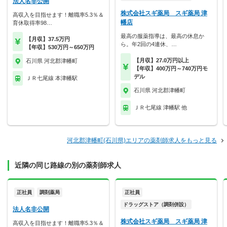
法人名非公開
株式会社スギ薬局 スギ薬局 津
高収入を目指せます！離職率5.3％＆
幡店
育休取得率98…
最高の服薬指導は、最高の休息か
【月収】37.5万円
ら。年2回の4連休、…
【年収】530万円～650万円
【月収】27.0万円以上
石川県 河北郡津幡町
【年収】400万円～740万円モ
デル
ＪＲ七尾線 本津幡駅
石川県 河北郡津幡町
ＪＲ七尾線 津幡駅 他
河北郡津幡町(石川県)エリアの薬剤師求人をもっと見る
近隣の同じ路線の別の薬剤師求人
正社員
調剤薬局
正社員
ドラッグストア（調剤併設）
法人名非公開
株式会社スギ薬局 スギ薬局 津
高収入を目指せます！離職率5.3％＆