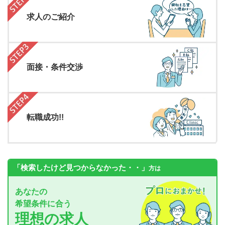
求人のご紹介
面接・条件交渉
転職成功!!
「検索したけど見つからなかった・・」
方は
あなたの
希望条件に合う
理想の求人