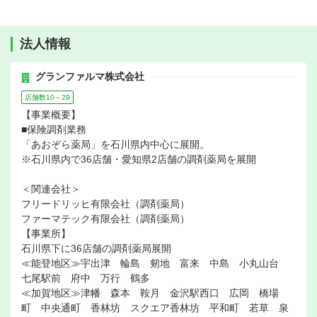
法人情報
グランファルマ株式会社
店舗数10～29
【事業概要】
■保険調剤業務
「あおぞら薬局」を石川県内中心に展開。
※石川県内で36店舗・愛知県2店舗の調剤薬局を展開
＜関連会社＞
フリードリッヒ有限会社（調剤薬局）
ファーマテック有限会社（調剤薬局）
【事業所】
石川県下に36店舗の調剤薬局展開
≪能登地区≫宇出津 輪島 剱地 富来 中島 小丸山台
七尾駅前 府中 万行 鶴多
≪加賀地区≫津幡 森本 鞍月 金沢駅西口 広岡 橋場
町 中央通町 香林坊 スクエア香林坊 平和町 若草 泉