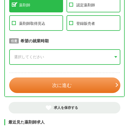
薬剤師
認定薬剤師
薬剤師取得見込
登録販売者
取得予定年
希望の就業時期
必須
任意
年 3月
次に進む
求人を保存する
最近見た薬剤師求人