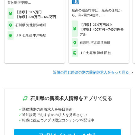
幡店
育休取得率98…
最高の服薬指導は、最高の休息か
【月収】37.5万円
ら。年2回の4連休、…
【年収】530万円～650万円
【月収】27.0万円以上
石川県 河北郡津幡町
【年収】400万円～740万円モ
デル
ＪＲ七尾線 本津幡駅
石川県 河北郡津幡町
ＪＲ七尾線 津幡駅 他
近隣の同じ路線の別の薬剤師求人をもっと見る
石川県の新着求人情報をアプリで見る
勤務地別の新着求人を毎日更新
通知設定でおすすめの求人を見逃さない
転職に役立つアプリ限定コンテンツを配信中