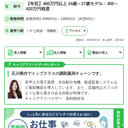
【年収】400万円以上 24歳～27歳モデル：400～
給与
420万円程度
勤務時間
就業時間1:09時00分～18時00分（休憩60分）
最寄り駅
ＪＲ七尾線「津幡駅」
アクセス
更新日：2025/02/13 求人番号：267162
求人情報
法人情報
類似の求人
キャリアアドバイザーのレポート
石川県内でトップクラスの調剤薬局チェーンです。
音声入力電子薬歴、全自動分包機、散薬監査システムな
ど最新機器を導入しています。また、店舗内はカフェの
ような落ち着きのある内装が特徴です。
キャリアアドバイザー 薬剤師担当