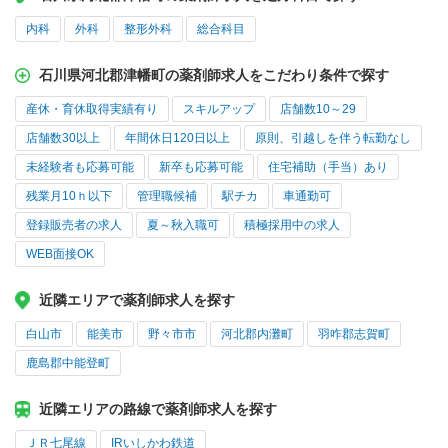
内科
外科
整形外科
総合科目
石川県河北郡津幡町の薬剤師求人をこだわり条件で探す
産休・育休取得実績有り
スキルアップ
店舗数10～29
店舗数30以上
年間休日120日以上
原則、引越しを伴う転勤なし
未経験者も応募可能
新卒も応募可能
住宅補助（手当）あり
残業月10ｈ以下
管理職候補
駅チカ
車通勤可
登録販売者の求人
夏～秋入職可
積極採用中の求人
WEB面接OK
近隣エリアで薬剤師求人を探す
白山市
能美市
野々市市
河北郡内灘町
羽咋郡志賀町
鹿島郡中能登町
近隣エリアの路線で薬剤師求人を探す
ＪＲ七尾線
IRいしかわ鉄道