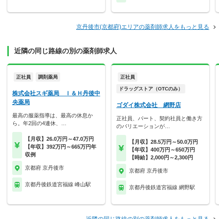
京丹後市(京都府)エリアの薬剤師求人をもっと見る
近隣の同じ路線の別の薬剤師求人
正社員
調剤薬局
正社員
ドラッグストア（OTCのみ）
株式会社スギ薬局 Ｉ＆Ｈ丹後中
央薬局
ゴダイ株式会社 網野店
最高の服薬指導は、最高の休息か
正社員、パート、契約社員と働き方
ら。年2回の4連休、…
のバリエーションが…
【月収】26.0万円～47.0万円
【月収】28.5万円～50.0万円
【年収】392万円～665万円年
【年収】400万円～650万円
収例
【時給】2,000円～2,300円
京都府 京丹後市
京都府 京丹後市
京都丹後鉄道宮福線 峰山駅
京都丹後鉄道宮福線 網野駅