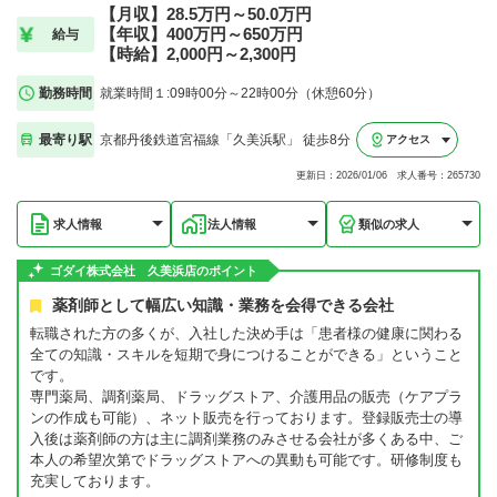
【月収】28.5万円～50.0万円
【年収】400万円～650万円
給与
【時給】2,000円～2,300円
勤務時間
就業時間１:09時00分～22時00分（休憩60分）
最寄り駅
京都丹後鉄道宮福線「久美浜駅」 徒歩8分
アクセス
更新日：2026/01/06 求人番号：265730
求人情報
法人情報
類似の求人
ゴダイ株式会社 久美浜店のポイント
薬剤師として幅広い知識・業務を会得できる会社
転職された方の多くが、入社した決め手は「患者様の健康に関わる
全ての知識・スキルを短期で身につけることができる」ということ
です。
専門薬局、調剤薬局、ドラッグストア、介護用品の販売（ケアプラ
ンの作成も可能）、ネット販売を行っております。登録販売士の導
入後は薬剤師の方は主に調剤業務のみさせる会社が多くある中、ご
本人の希望次第でドラッグストアへの異動も可能です。研修制度も
充実しております。