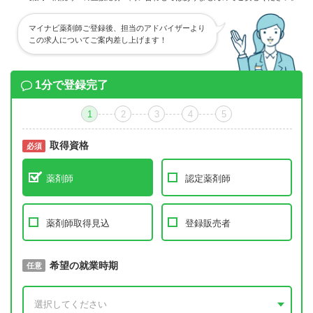
マイナビ薬剤師ご登録後、担当のアドバイザーより
この求人についてご案内差し上げます！
1分で登録完了
1
2
3
4
5
取得資格
必須
必須
薬剤師
認定薬剤師
薬剤師取得見込
登録販売者
取得予定年
希望の就業時期
必須
任意