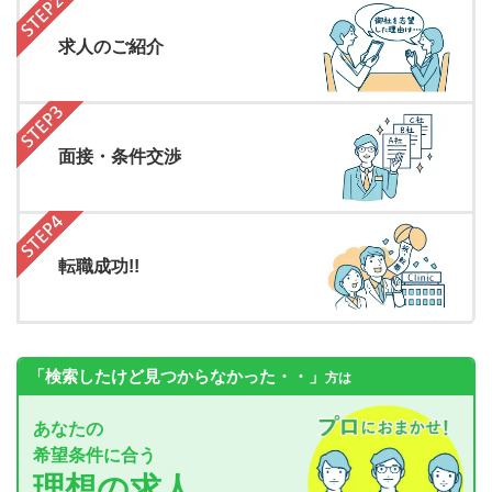
求人のご紹介
面接・条件交渉
転職成功!!
「検索したけど見つからなかった・・」
方は
あなたの
希望条件に合う
理想の求人