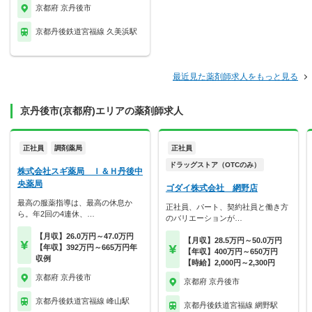
京都府 京丹後市
京都丹後鉄道宮福線 久美浜駅
最近見た薬剤師求人をもっと見る
京丹後市(京都府)エリアの薬剤師求人
正社員
調剤薬局
正社員
ドラッグストア（OTCのみ）
株式会社スギ薬局 Ｉ＆Ｈ丹後中
央薬局
ゴダイ株式会社 網野店
最高の服薬指導は、最高の休息か
正社員、パート、契約社員と働き方
ら。年2回の4連休、…
のバリエーションが…
【月収】26.0万円～47.0万円
【月収】28.5万円～50.0万円
【年収】392万円～665万円年
【年収】400万円～650万円
収例
【時給】2,000円～2,300円
京都府 京丹後市
京都府 京丹後市
京都丹後鉄道宮福線 峰山駅
京都丹後鉄道宮福線 網野駅