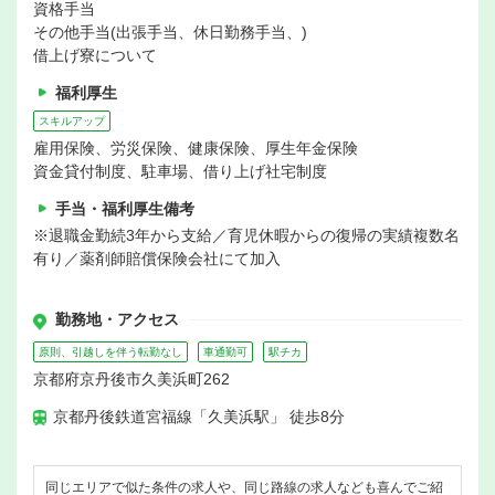
資格手当
その他手当(出張手当、休日勤務手当、)
借上げ寮について
福利厚生
スキルアップ
雇用保険、労災保険、健康保険、厚生年金保険
資金貸付制度、駐車場、借り上げ社宅制度
手当・福利厚生備考
※退職金勤続3年から支給／育児休暇からの復帰の実績複数名
有り／薬剤師賠償保険会社にて加入
勤務地・アクセス
原則、引越しを伴う転勤なし
車通勤可
駅チカ
京都府京丹後市久美浜町262
京都丹後鉄道宮福線「久美浜駅」 徒歩8分
同じエリアで似た条件の求人や、同じ路線の求人なども喜んでご紹