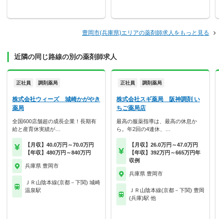
豊岡市(兵庫県)エリアの薬剤師求人をもっと見る
近隣の同じ路線の別の薬剤師求人
正社員
調剤薬局
正社員
調剤薬局
株式会社ウィーズ 城崎かがやき
株式会社スギ薬局 阪神調剤 い
薬局
ちご薬局店
全国600店舗超の成長企業！長期有
最高の服薬指導は、最高の休息か
給と産育休実績が…
ら。年2回の4連休、…
【月収】40.0万円～70.0万円
【月収】26.0万円～47.0万円
【年収】480万円～840万円
【年収】392万円～665万円年
収例
兵庫県 豊岡市
兵庫県 豊岡市
ＪＲ山陰本線(京都－下関) 城崎
温泉駅
ＪＲ山陰本線(京都－下関) 豊岡
(兵庫)駅 他