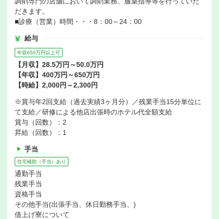
調剤専門の店舗において調剤業務、服薬指導等を行っていた
だきます。
■診療（営業）時間・・・8：00～24：00
給与
年収650万円以上可
【月収】28.5万円～50.0万円
【年収】400万円～650万円
【時給】2,000円～2,300円
※賞与年2回支給（過去実績3ヶ月分）／残業手当15分単位に
て支給／研修による他店出張時のホテル代全額支給
賞与（回数）：2
昇給（回数）：1
手当
住宅補助（手当）あり
通勤手当
残業手当
資格手当
その他手当(出張手当、休日勤務手当、)
借上げ寮について