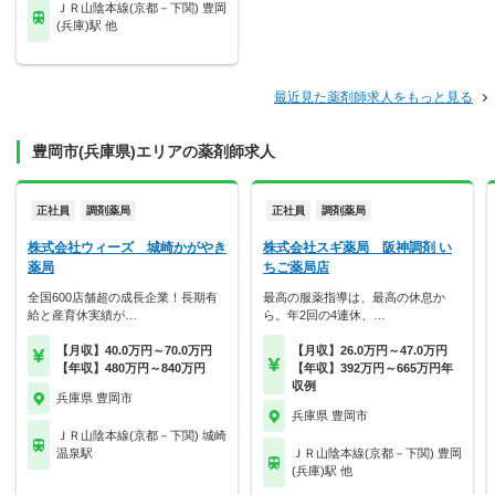
ＪＲ山陰本線(京都－下関) 豊岡
(兵庫)駅 他
最近見た薬剤師求人をもっと見る
豊岡市(兵庫県)エリアの薬剤師求人
正社員
調剤薬局
正社員
調剤薬局
株式会社ウィーズ 城崎かがやき
株式会社スギ薬局 阪神調剤 い
薬局
ちご薬局店
全国600店舗超の成長企業！長期有
最高の服薬指導は、最高の休息か
給と産育休実績が…
ら。年2回の4連休、…
【月収】40.0万円～70.0万円
【月収】26.0万円～47.0万円
【年収】480万円～840万円
【年収】392万円～665万円年
収例
兵庫県 豊岡市
兵庫県 豊岡市
ＪＲ山陰本線(京都－下関) 城崎
温泉駅
ＪＲ山陰本線(京都－下関) 豊岡
(兵庫)駅 他