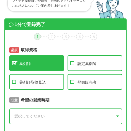
マイナビ薬剤師ご登録後、担当のアドバイザーより
この求人についてご案内差し上げます！
1分で登録完了
1
2
3
4
5
取得資格
必須
必須
薬剤師
認定薬剤師
薬剤師取得見込
登録販売者
取得予定年
希望の就業時期
必須
任意
年 3月