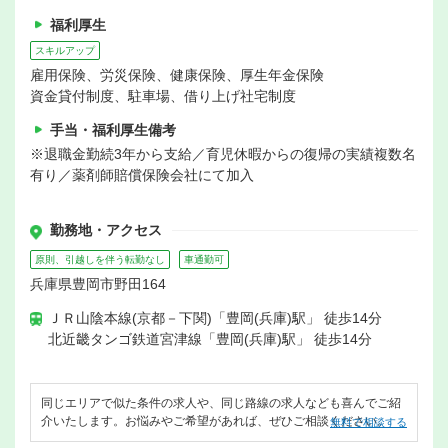
福利厚生
スキルアップ
雇用保険、労災保険、健康保険、厚生年金保険
資金貸付制度、駐車場、借り上げ社宅制度
手当・福利厚生備考
※退職金勤続3年から支給／育児休暇からの復帰の実績複数名
有り／薬剤師賠償保険会社にて加入
勤務地・アクセス
原則、引越しを伴う転勤なし
車通勤可
兵庫県豊岡市野田164
ＪＲ山陰本線(京都－下関)「豊岡(兵庫)駅」 徒歩14分
北近畿タンゴ鉄道宮津線「豊岡(兵庫)駅」 徒歩14分
同じエリアで似た条件の求人や、同じ路線の求人なども喜んでご紹
介いたします。お悩みやご希望があれば、ぜひご相談ください。
無料で相談する