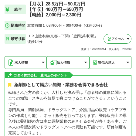
【月収】28.5万円～50.0万円
【年収】400万円～650万円
給与
【時給】2,000円～2,300円
勤務時間
就業時間１:08時00分～00時00分（休憩60分）
ＪＲ山陰本線(京都－下関)「豊岡(兵庫)駅」
最寄り駅
アクセス
徒歩14分
更新日：2026/05/14 求人番号：265699
求人情報
法人情報
類似の求人
ゴダイ株式会社 豊岡店のポイント
薬剤師として幅広い知識・業務を会得できる会社
転職された方の多くが、入社した決め手は「患者様の健康に関わる
全ての知識・スキルを短期で身につけることができる」ということ
です。
専門薬局、調剤薬局、ドラッグストア、介護用品の販売（ケアプラ
ンの作成も可能）、ネット販売を行っております。登録販売士の導
入後は薬剤師の方は主に調剤業務のみさせる会社が多くある中、ご
本人の希望次第でドラッグストアへの異動も可能です。研修制度も
充実しております。