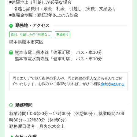
■遠隔地より引越しが必要な場合
引越し諸費用：敷金、礼金、引越し（実費）支給あり
■退職金制度：勤続3年以上の方対象
勤務地・アクセス
原則、引越しを伴う転勤なし
車通勤可
熊本県熊本市東区
熊本市電上熊本線「健軍町駅」 バス・車10分
熊本市電水前寺線「健軍町駅」 バス・車10分
同じエリアで似た条件の求人や、同じ路線の求人なども喜んでご紹
介いたします。お悩みやご希望があれば、ぜひご相談ください。
無料で相談する
勤務時間
就業時間1:08時30分～17時30分（休憩60分）,就業時間2:08
時30分～12時30分（休憩0分）
勤務曜日備考：月火水木金土
休日・休暇