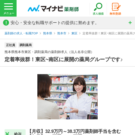
!
安心・安全な転職サポートの提供に努めます。
薬剤師の求人・転職TOP
熊本県
熊本市
東区
定着率抜群！東区~南区に展開の薬局グル
正社員
調剤薬局
熊本県熊本市東区・調剤薬局の薬剤師求人（法人名非公開）
定着率抜群！東区~南区に展開の薬局グループです♪
【月収】32.9万円～38.3万円薬剤師手当を含む
給与