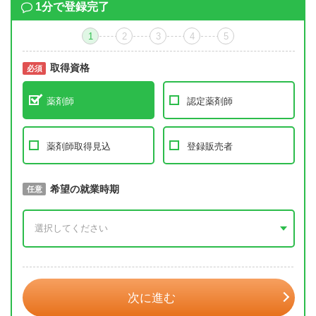
1分で登録完了
1
2
3
4
5
取得資格
必須
必須
薬剤師
認定薬剤師
薬剤師取得見込
登録販売者
取得予定年
希望の就業時期
必須
任意
年 3月
次に進む