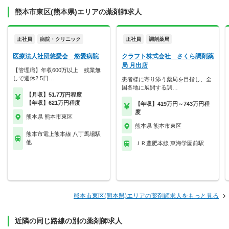
熊本市東区(熊本県)エリアの薬剤師求人
正社員
病院・クリニック
正社員
調剤薬局
医療法人社団悠愛会 悠愛病院
クラフト株式会社 さくら調剤薬
局 月出店
【管理職】年収600万以上 残業無
しで週休2.5日…
患者様に寄り添う薬局を目指し、全
国各地に展開する調…
【月収】51.7万円程度
【年収】621万円程度
【年収】419万円～743万円程
度
熊本県 熊本市東区
熊本県 熊本市東区
熊本市電上熊本線 八丁馬場駅
他
ＪＲ豊肥本線 東海学園前駅
熊本市東区(熊本県)エリアの薬剤師求人をもっと見る
近隣の同じ路線の別の薬剤師求人