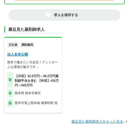
求人を保存する
最近見た薬剤師求人
正社員
調剤薬局
法人名非公開
熊本で働きたい方必見！アットホー
ムな環境が魅力です…
【月収】32.9万円～38.3万円薬
剤師手当を含む 【年収】435万
円～500万円
熊本県 熊本市東区
熊本市電上熊本線 健軍町駅 他
最近見た薬剤師求人をもっと見る