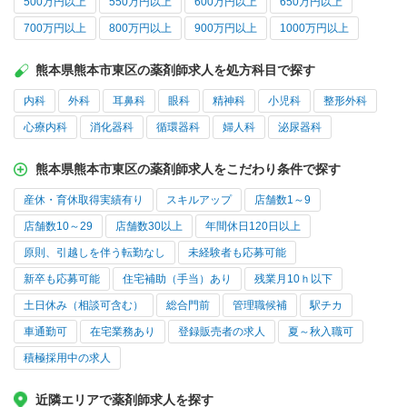
500万円以上
550万円以上
600万円以上
650万円以上
700万円以上
800万円以上
900万円以上
1000万円以上
熊本県熊本市東区の薬剤師求人を処方科目で探す
内科
外科
耳鼻科
眼科
精神科
小児科
整形外科
心療内科
消化器科
循環器科
婦人科
泌尿器科
熊本県熊本市東区の薬剤師求人をこだわり条件で探す
産休・育休取得実績有り
スキルアップ
店舗数1～9
店舗数10～29
店舗数30以上
年間休日120日以上
原則、引越しを伴う転勤なし
未経験者も応募可能
新卒も応募可能
住宅補助（手当）あり
残業月10ｈ以下
土日休み（相談可含む）
総合門前
管理職候補
駅チカ
車通勤可
在宅業務あり
登録販売者の求人
夏～秋入職可
積極採用中の求人
近隣エリアで薬剤師求人を探す