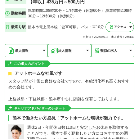
【年収】435万円～500万円
就業時間1:08時30分～17時30分（休憩60分）,就業時間2:08時
勤務時間
30分～12時30分（休憩0分）
最寄り駅
熊本市電上熊本線「健軍町駅」 バス・車10分
アクセス
更新日：2026/05/18 求人番号：265149
求人情報
法人情報
類似の求人
この求人のポイント
アットホームな社風です
スタッフ間が非常に良好な会社ですので、有給消化率も高くおすす
めの会社です。
上益城郡・下益城郡・熊本市中心に店舗を保有しております。
キャリアアドバイザーのレポート
熊本で働きたい方必見！アットホームな環境が魅力です。
週休2日・年間休日数110日と安定したお休みを取得する
ことができ、熊本で長く勤務したい方にはおすすめの調