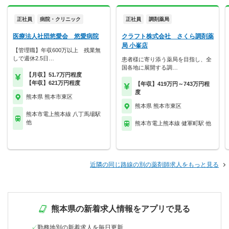
正社員
病院・クリニック
正社員
調剤薬局
医療法人社団悠愛会 悠愛病院
クラフト株式会社 さくら調剤薬
局 小峯店
【管理職】年収600万以上 残業無
しで週休2.5日…
患者様に寄り添う薬局を目指し、全
国各地に展開する調…
【月収】51.7万円程度
【年収】621万円程度
【年収】419万円～743万円程
度
熊本県 熊本市東区
熊本県 熊本市東区
熊本市電上熊本線 八丁馬場駅
他
熊本市電上熊本線 健軍町駅 他
近隣の同じ路線の別の薬剤師求人をもっと見る
熊本県の新着求人情報をアプリで見る
勤務地別の新着求人を毎日更新