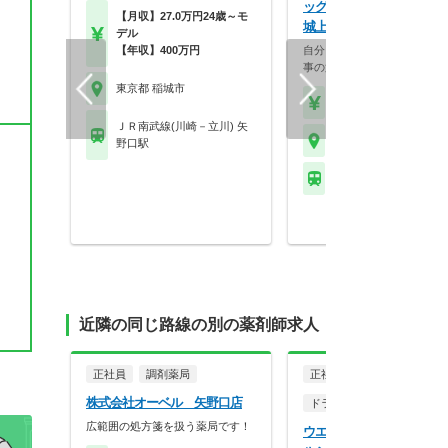
ッグストア マツモトキヨシ
【月収】27.0万円24歳～モ
城上平尾店
デル
【年収】400万円
自分らしく働く。それが、い
事の第一歩。選択的週…
東京都 稲城市
【年収】458万円～70
ＪＲ南武線(川崎－立川) 矢
東京都 稲城市
野口駅
小田急多摩線 栗平駅
近隣の同じ路線の別の薬剤師求人
正社員
調剤薬局
正社員
株式会社オーベル 矢野口店
ドラッグストア（調剤併設
広範囲の処方箋を扱う薬局です！
ウエルシア薬局株式会社 