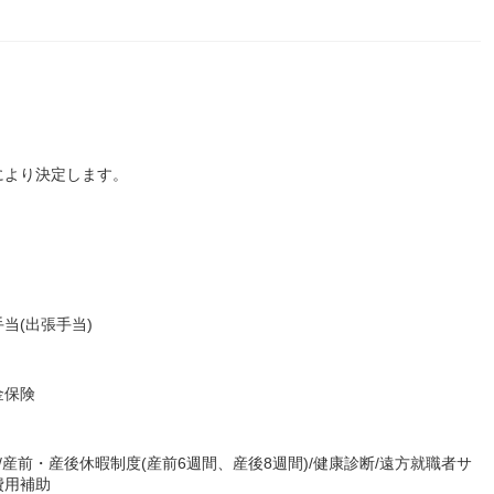
により決定します。
当(出張手当)
金保険
/産前・産後休暇制度(産前6週間、産後8週間)/健康診断/遠方就職者サ
費用補助