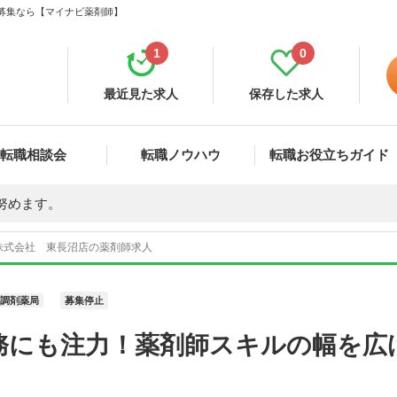
・募集なら【マイナビ薬剤師】
1
0
最近見た求人
保存した求人
転職相談会
転職ノウハウ
転職お役立ちガイド
努めます。
株式会社 東長沼店の薬剤師求人
調剤薬局
募集停止
務にも注力！薬剤師スキルの幅を広