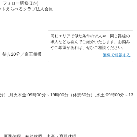
、フォロー研修ほか)
ィットえらべるクラブ法人会員
同じエリアで似た条件の求人や、同じ路線の
求人なども喜んでご紹介いたします。お悩み
やご希望があれば、ぜひご相談ください。
 徒歩20分／京王相模
無料で相談する
分）,月火木金:09時00分～19時00分（休憩60分）,水土:09時00分～13
暇 夏季休暇 有給休暇 出産・育児休暇