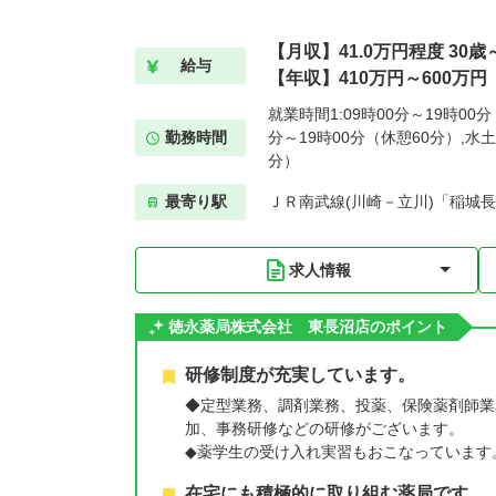
【月収】41.0万円程度 30
給与
【年収】410万円～600万円
就業時間1:09時00分～19時00分
勤務時間
分～19時00分（休憩60分）,水土
分）
最寄り駅
ＪＲ南武線(川崎－立川)「稲城長
求人情報
徳永薬局株式会社 東長沼店のポイント
研修制度が充実しています。
◆定型業務、調剤業務、投薬、保険薬剤師業
加、事務研修などの研修がございます。
◆薬学生の受け入れ実習もおこなっています
在宅にも積極的に取り組む薬局です。