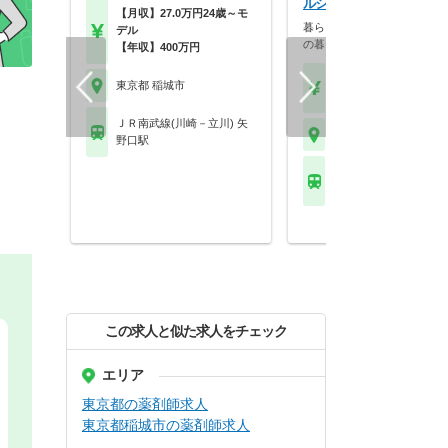
ルシア稲城長沼駅店
【月収】27.0万円24歳～モ
暮らしを支える仕事だから、
デル
の暮らしも大切に。業…
【年収】400万円
【月収】33.5万円
東京都 稲城市
【年収】515万円～65
ＪＲ南武線(川崎－立川) 矢
東京都 稲城市
野口駅
ＪＲ南武線(川崎－立川)
城長沼駅
この求人と似た求人をチェック
エリア
東京都の薬剤師求人
東京都稲城市の薬剤師求人