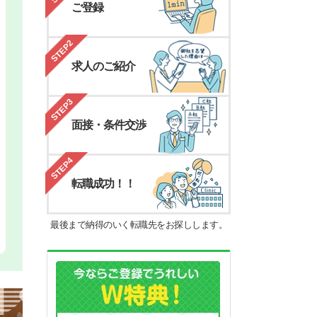
ご登録
STEP2
求人のご紹介
STEP3
面接・条件交渉
STEP4
転職成功！！
最後まで納得のいく転職先をお探しします。