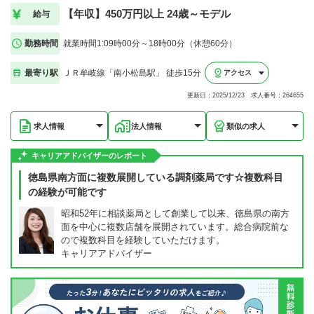
【年収】450万円以上 24歳～モデル
給与
勤務時間
就業時間1:09時00分～18時00分（休憩60分）
最寄り駅
ＪＲ牟岐線「南小松島駅」 徒歩15分
アクセス
更新日：2025/12/23 求人番号：264655
求人情報
法人情報
類似の求人
キャリアアドバイザーのレポート
徳島県南方面に複数展開している調剤薬局です☆複数科目
の経験が可能です
昭和52年に相談薬局として創業して以来、徳島県の南方
面を中心に複数店舗を展開されています。総合病院前な
ので複数科目を経験していただけます。
キャリアアドバイザー