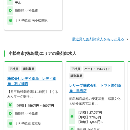
デル
徳島県 小松島市
ＪＲ牟岐線 南小松島駅
最近見た薬剤師求人をもっと見る
小松島市(徳島県)エリアの薬剤師求人
正社員
調剤薬局
正社員
パート・アルバイト
調剤薬局
株式会社レデイ薬局 レディ薬
局 羽ノ浦店
レリープ株式会社 トマト調剤薬
局 日赤店
【月平均残業時間11.1時間】【くる
みんマーク取得…
徳島30店舗超の安定基盤！感謝文化
と研修充実で定着…
【年収】450万円～460万円
【月収】27.0万円
徳島県 小松島市
【年収】378万円
【時給】1,900円～
ＪＲ牟岐線 立江駅
徳島県 小松島市