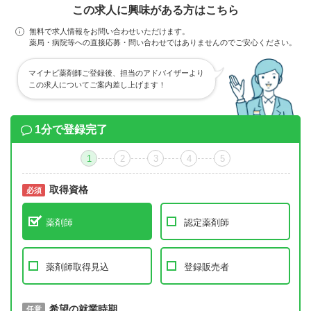
この求人に興味がある方はこちら
無料で求人情報をお問い合わせいただけます。
薬局・病院等への直接応募・問い合わせではありませんのでご安心ください。
マイナビ薬剤師ご登録後、担当のアドバイザーより
この求人についてご案内差し上げます！
1分で登録完了
1
2
3
4
5
取得資格
必須
必須
薬剤師
認定薬剤師
薬剤師取得見込
登録販売者
取得予定年
希望の就業時期
必須
任意