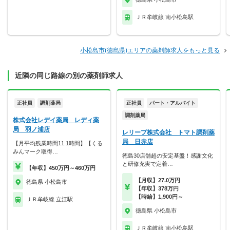
ＪＲ牟岐線 南小松島駅
小松島市(徳島県)エリアの薬剤師求人をもっと見る
近隣の同じ路線の別の薬剤師求人
正社員
調剤薬局
正社員
パート・アルバイト
調剤薬局
株式会社レデイ薬局 レディ薬
局 羽ノ浦店
レリープ株式会社 トマト調剤薬
局 日赤店
【月平均残業時間11.1時間】【くる
みんマーク取得…
徳島30店舗超の安定基盤！感謝文化
と研修充実で定着…
【年収】450万円～460万円
【月収】27.0万円
徳島県 小松島市
【年収】378万円
【時給】1,900円～
ＪＲ牟岐線 立江駅
徳島県 小松島市
ＪＲ牟岐線 南小松島駅