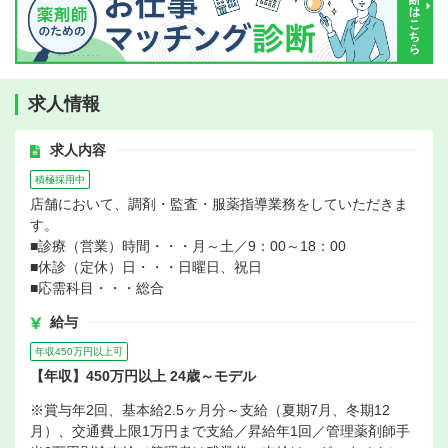
求人情報
求人内容
積極採用中
店舗において、調剤・監査・服薬指導業務をしていただきま
す。
■診療（営業）時間・・・月～土／9：00～18：00
■休診（定休）日・・・日曜日、祝日
■応需科目・・・総合
給与
年収450万円以上可
【年収】450万円以上 24歳～モデル
※賞与年2回、基本給2.5ヶ月分～支給（夏期7月、冬期12
月）、交通費上限1万円まで支給／昇給年1回／管理薬剤師手