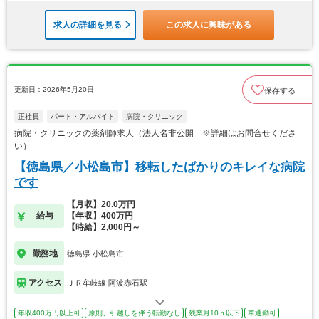
求人の詳細を見る
この求人に興味がある
更新日：2026年5月20日
保存する
正社員
パート・アルバイト
病院・クリニック
病院・クリニックの薬剤師求人（法人名非公開 ※詳細はお問合せくださ
い）
【徳島県／小松島市】移転したばかりのキレイな病院
です
【月収】20.0万円
給与
【年収】400万円
【時給】2,000円～
勤務地
徳島県 小松島市
アクセス
ＪＲ牟岐線 阿波赤石駅
年収400万円以上可
原則、引越しを伴う転勤なし
残業月10ｈ以下
車通勤可