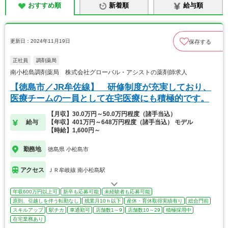
おすすめ順
新着順
給与順
更新日：2024年11月19日
保存する
正社員
調剤薬局
南小松島調剤薬局 株式会社グローバル・アシストの薬剤師求人
【徳島市／JR牟佐線】 研修制度が充実しており、
医療チームの一員として在宅医療にも積極的です。
【月収】30.0万円～50.0万円程度（諸手当込）
給与
【年収】401万円～648万円程度（諸手当込） モデル
【時給】1,600円～
勤務地
徳島県 小松島市
アクセス
ＪＲ牟岐線 南小松島駅
年収600万円以上可
新卒も応募可能
未経験者も応募可能
原則、引越しを伴う転勤なし
残業月10ｈ以下
産休・育休取得実績有り
総合門前
スキルアップ
駅チカ
車通勤可
店舗数1～9
店舗数10～29
積極採用中
在宅業務あり