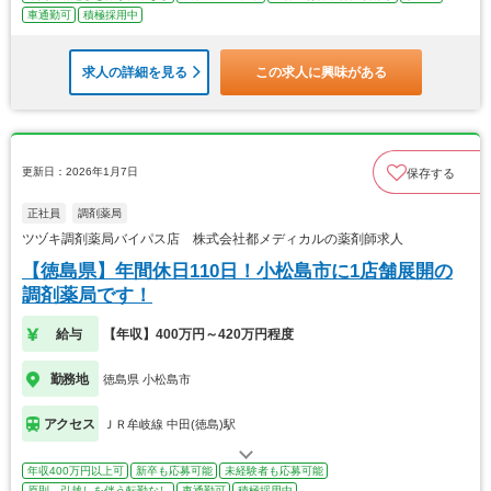
車通勤可
積極採用中
求人の詳細を見る
この求人に興味がある
更新日：2026年1月7日
保存する
正社員
調剤薬局
ツヅキ調剤薬局バイパス店 株式会社都メディカルの薬剤師求人
【徳島県】年間休日110日！小松島市に1店舗展開の
調剤薬局です！
給与
【年収】400万円～420万円程度
勤務地
徳島県 小松島市
アクセス
ＪＲ牟岐線 中田(徳島)駅
年収400万円以上可
新卒も応募可能
未経験者も応募可能
原則、引越しを伴う転勤なし
車通勤可
積極採用中