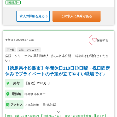
積極採用中
求人の詳細を見る
この求人に興味がある
更新日：2026年3月24日
保存する
正社員
病院・クリニック
病院・クリニックの薬剤師求人（法人名非公開 ※詳細はお問合せくださ
い）
【徳島県小松島市】年間休日110日◎日曜・祝日固定
休みでプライベートの予定が立てやすい職場です♪
給与
【月収】23.0万円
勤務地
徳島県 小松島市
アクセス
ＪＲ牟岐線 中田(徳島)駅
原則、引越しを伴う転勤なし
残業月10ｈ以下
産休・育休取得実績有り
駅チカ