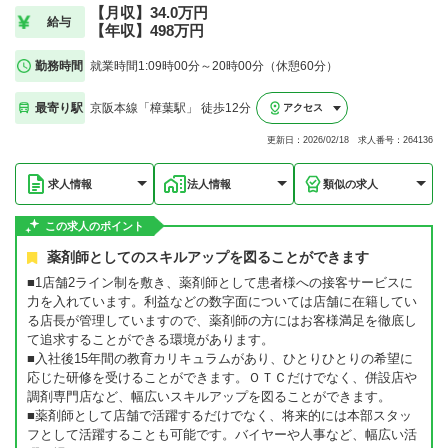
【月収】34.0万円
給与
【年収】498万円
勤務時間
就業時間1:09時00分～20時00分（休憩60分）
最寄り駅
京阪本線「樟葉駅」 徒歩12分
アクセス
更新日：2026/02/18 求人番号：264136
求人情報
法人情報
類似の求人
この求人のポイント
薬剤師としてのスキルアップを図ることができます
■1店舗2ライン制を敷き、薬剤師として患者様への接客サービスに
力を入れています。利益などの数字面については店舗に在籍してい
る店長が管理していますので、薬剤師の方にはお客様満足を徹底し
て追求することができる環境があります。
■入社後15年間の教育カリキュラムがあり、ひとりひとりの希望に
応じた研修を受けることができます。ＯＴＣだけでなく、併設店や
調剤専門店など、幅広いスキルアップを図ることができます。
■薬剤師として店舗で活躍するだけでなく、将来的には本部スタッ
フとして活躍することも可能です。バイヤーや人事など、幅広い活