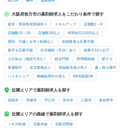
婦人科
歯科
泌尿器科
大阪府枚方市の薬剤師求人をこだわり条件で探す
産休・育休取得実績有り
スキルアップ
店舗数1～9
店舗数10～29
店舗数30以上
年間休日120日以上
原則、引越しを伴う転勤なし
未経験者も応募可能
新卒も応募可能
住宅補助（手当）あり
残業月10ｈ以下
土日休み（相談可含む）
総合門前
管理職候補
駅チカ
車通勤可
在宅業務あり
登録販売者の求人
夏～秋入職可
ハイキャリア
積極採用中の求人
WEB面接OK
近隣エリアで薬剤師求人を探す
高槻市
貝塚市
守口市
茨木市
八尾市
泉佐野市
近隣エリアの路線で薬剤師求人を探す
ＪＲ片町線
京阪本線
京阪交野線