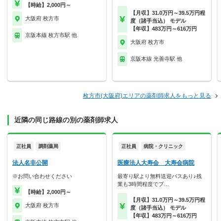
【時給】2,000円～
【月収】31.0万円～39.5万円程
大阪府 枚方市
度（諸手当込） モデル
【年収】483万円～616万円
京阪本線 枚方市駅 他
大阪府 枚方市
京阪本線 光善寺駅 他
枚方市(大阪府)エリアの薬剤師求人をもっと見る
近隣の同じ路線の別の薬剤師求人
正社員
調剤薬局
正社員
病院・クリニック
法人名非公開
医療法人大寿会 大寿会病院
※お問い合わせください
最寄り駅より無料送迎バスあり♪残
業も3時間程度でプ…
【時給】2,000円～
【月収】31.0万円～39.5万円程
大阪府 枚方市
度（諸手当込） モデル
【年収】483万円～616万円