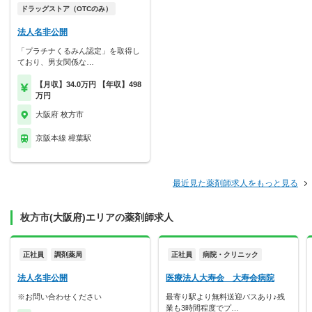
ドラッグストア（OTCのみ）
法人名非公開
「プラチナくるみん認定」を取得し
ており、男女関係な…
【月収】34.0万円 【年収】498
万円
大阪府 枚方市
京阪本線 樟葉駅
最近見た薬剤師求人をもっと見る
枚方市(大阪府)エリアの薬剤師求人
正社員
調剤薬局
正社員
病院・クリニック
法人名非公開
医療法人大寿会 大寿会病院
※お問い合わせください
最寄り駅より無料送迎バスあり♪残
業も3時間程度でプ…