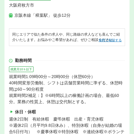
大阪府枚方市
京阪本線「樟葉駅」 徒歩12分
同じエリアで似た条件の求人や、同じ路線の求人なども喜んでご紹
介いたします。お悩みやご希望があれば、ぜひご相談ください。
無料で相談する
勤務時間
残業月10ｈ以下
就業時間1:09時00分～20時00分（休憩60分）
40時間変形労働制、シフトは店舗営業時間に準ずる、休憩時
間は60～90分程度
就業時間2補足：】※6時間以上の稼働計画の場合、最低60
分。業務の性質上、休憩は交代制とする。
休日・休暇
週休2日制 有給休暇 慶弔休暇 出産・育児休暇
※週休2日（月平均9.8日休み）、特別休暇（自身が結婚の場
合5日付与） ※慶事休暇※特別休暇 ※連続休暇※ボランテ