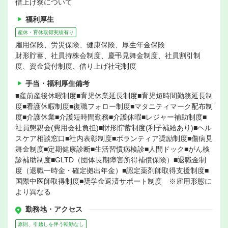
借上げ寮について
福利厚生
産休・育休取得実績有り
雇用保険、労災保険、健康保険、厚生年金保険
財形貯蓄、社員持株会制度、慶弔見舞金制度、社員割引制
度、資金貸付制度、借り上げ社宅制度
手当・福利厚生備考
■産前産後休暇制度■育児休業延長制度■育児短時間勤務延長制
度■看護休暇制度■復職フォロー制度■マタニティマーク配布制
度■介護休業■介護短時間勤務■介護休暇■レジャー補助制度■
社員懇親会(費用会社負担)■財形貯蓄制度(利子補給あり)■ヘル
スケア相談窓口■社内表彰制度■ボランティア奨励制度■傷病見
舞金制度■定期健康診断■生活習慣病検診■人間ドック■がん検
診補助制度■GLTD（団体長期障害所得補償保険）■退職金制
度（退職一時金・確定拠出年金）■認定薬剤師取得支援制度■
国際中医師取得制度■奨学金返済サポート制度 ※雇用形態に
より異なる
勤務地・アクセス
原則、引越しを伴う転勤なし