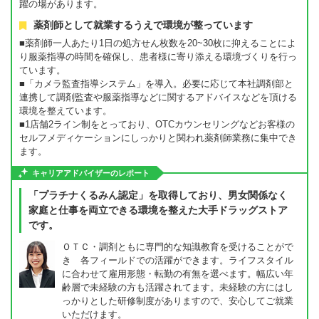
躍の場があります。
薬剤師として就業するうえで環境が整っています
■薬剤師一人あたり1日の処方せん枚数を20~30枚に抑えることによ
り服薬指導の時間を確保し、患者様に寄り添える環境づくりを行っ
ています。
■「カメラ監査指導システム」を導入。必要に応じて本社調剤部と
連携して調剤監査や服薬指導などに関するアドバイスなどを頂ける
環境を整えています。
■1店舗2ライン制をとっており、OTCカウンセリングなどお客様の
セルフメディケーションにしっかりと関われ薬剤師業務に集中でき
ます。
キャリアアドバイザーのレポート
「プラチナくるみん認定」を取得しており、男女関係なく
家庭と仕事を両立できる環境を整えた大手ドラッグストア
です。
ＯＴＣ・調剤ともに専門的な知識教育を受けることがで
き 各フィールドでの活躍ができます。ライフスタイル
に合わせて雇用形態・転勤の有無を選べます。幅広い年
齢層で未経験の方も活躍されてます。未経験の方にはし
っかりとした研修制度がありますので、安心してご就業
いただけます。