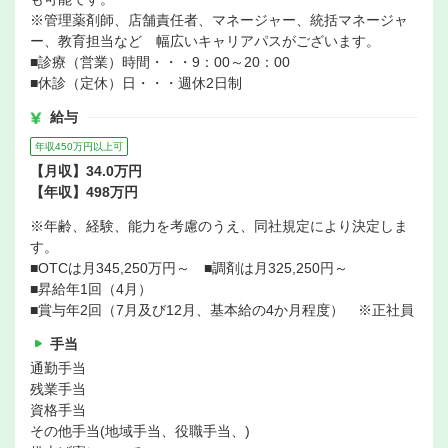
※管理薬剤師、店舗責任者、マネージャー、統括マネージャ
ー、教育担当など 幅広いキャリアパスがございます。
■診療（営業）時間・・・9：00～20：00
■休診（定休）日・・・週休2日制
給与
年収450万円以上可
【月収】34.0万円
【年収】498万円
※年齢、経験、能力を考慮のうえ、同社規定により決定しま
す。
■OTCは月345,250万円～ ■調剤は月325,250円～
■昇給年1回（4月）
■賞与年2回（7月及び12月、基本給の4か月程度） ※正社員
手当
通勤手当
残業手当
資格手当
その他手当(地域手当、役職手当、)