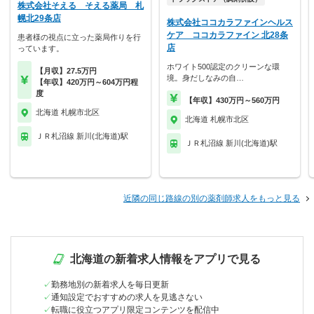
株式会社そえる そえる薬局 札
幌北29条店
株式会社ココカラファインヘルス
ケア ココカラファイン 北28条
患者様の視点に立った薬局作りを行
店
っています。
ホワイト500認定のクリーンな環
【月収】27.5万円
境。身だしなみの自…
【年収】420万円～604万円程
度
【年収】430万円～560万円
北海道 札幌市北区
北海道 札幌市北区
ＪＲ札沼線 新川(北海道)駅
ＪＲ札沼線 新川(北海道)駅
近隣の同じ路線の別の薬剤師求人をもっと見る
北海道の新着求人情報をアプリで見る
勤務地別の新着求人を毎日更新
通知設定でおすすめの求人を見逃さない
転職に役立つアプリ限定コンテンツを配信中