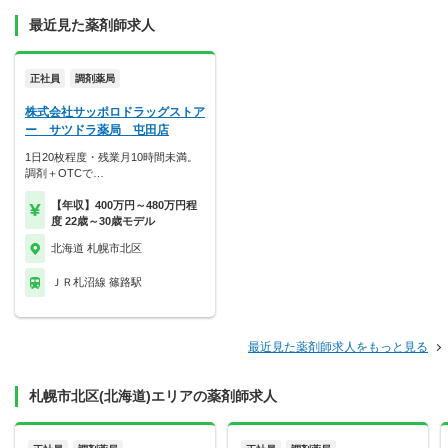
最近見た薬剤師求人
正社員
調剤薬局
株式会社サッポロドラッグストア
ー サツドラ薬局 屯田店
1日20枚程度・残業月10時間未満。
調剤＋OTCで…
【年収】400万円～480万円程
度 22歳～30歳モデル
北海道 札幌市北区
ＪＲ札沼線 篠路駅
最近見た薬剤師求人をもっと見る
札幌市北区(北海道)エリアの薬剤師求人