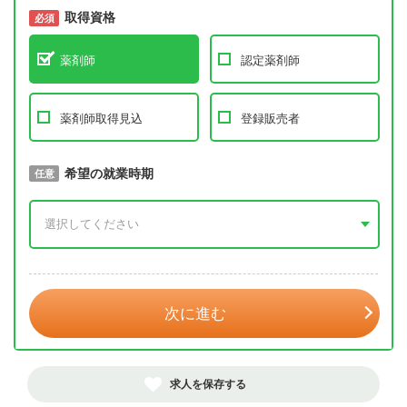
取得資格
必須
必須
薬剤師
認定薬剤師
薬剤師取得見込
登録販売者
取得予定年
希望の就業時期
必須
任意
年 3月
次に進む
求人を保存する