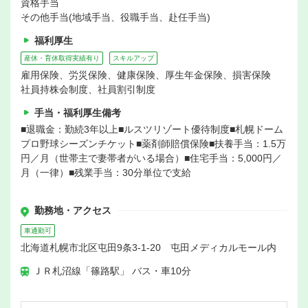
資格手当
その他手当(地域手当、役職手当、赴任手当)
福利厚生
産休・育休取得実績有り
スキルアップ
雇用保険、労災保険、健康保険、厚生年金保険、損害保険
社員持株会制度、社員割引制度
手当・福利厚生備考
■退職金：勤続3年以上■ルスツリゾート優待制度■札幌ドーム
プロ野球シーズンチケット■薬剤師賠償保険■扶養手当：1.5万
円／月（世帯主で妻帯者がいる場合）■住宅手当：5,000円／
月（一律）■残業手当：30分単位で支給
勤務地・アクセス
車通勤可
北海道札幌市北区屯田9条3-1-20 屯田メディカルモール内
ＪＲ札沼線「篠路駅」 バス・車10分