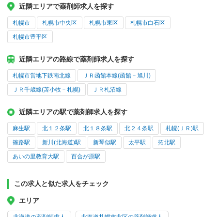
近隣エリアで薬剤師求人を探す
札幌市
札幌市中央区
札幌市東区
札幌市白石区
札幌市豊平区
近隣エリアの路線で薬剤師求人を探す
札幌市営地下鉄南北線
ＪＲ函館本線(函館－旭川)
ＪＲ千歳線(苫小牧－札幌)
ＪＲ札沼線
近隣エリアの駅で薬剤師求人を探す
麻生駅
北１２条駅
北１８条駅
北２４条駅
札幌(ＪＲ)駅
篠路駅
新川(北海道)駅
新琴似駅
太平駅
拓北駅
あいの里教育大駅
百合が原駅
この求人と似た求人をチェック
エリア