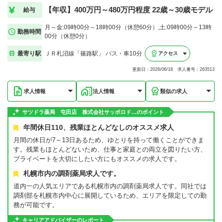
【年収】400万円～480万円程度 22歳～30歳モデル
給与
月～金:09時00分～18時00分（休憩60分）,土:09時00分～13時
勤務時間
00分（休憩0分）
最寄り駅
ＪＲ札沼線「篠路駅」 バス・車10分
アクセス
更新日：2026/06/18 求人番号：263513
求人情報
法人情報
類似の求人
サツドラ薬局 屯田店 株式会社サッポロド…のポイント
年間休日110、残業ほとんどなしのオススメ求人
月間の休日が7～13日あるため、ゆとりを持って働くことができま
す。残業もほとんどないため、仕事と家庭との両立を図りたい方、
プライベートを大切にしたい方にもオススメの求人です。
札幌市内の調剤薬局求人です。
道内一の人気エリアである札幌市内の調剤薬局求人です。同社では
調剤部を札幌市内中心に展開しているため、エリアを限定しての勤
務が可能です。
キャリアアドバイザーのレポート