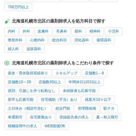
700万円以上
北海道札幌市北区の薬剤師求人を処方科目で探す
内科
外科
皮膚科
耳鼻科
眼科
精神科
小児科
整形外科
心療内科
総合科目
消化器科
循環器科
婦人科
泌尿器科
北海道札幌市北区の薬剤師求人をこだわり条件で探す
産休・育休取得実績有り
スキルアップ
店舗数1～9
店舗数10～29
店舗数30以上
年間休日120日以上
原則、引越しを伴う転勤なし
未経験者も応募可能
新卒も応募可能
住宅補助（手当）あり
残業月10ｈ以下
土日休み（相談可含む）
総合門前
管理職候補
駅チカ
車通勤可
在宅業務あり
登録販売者の求人
夏～秋入職可
積極採用中の求人
WEB面接OK