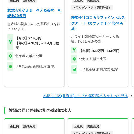
正社員
調剤薬局
正社員
調剤薬局
ドラッグストア（調剤併設）
株式会社そえる そえる薬局 札
幌北29条店
株式会社ココカラファインヘルス
ケア ココカラファイン 北28条
患者様の視点に立った薬局作りを行
店
っています。
ホワイト500認定のクリーンな環
【月収】27.5万円
境。身だしなみの自…
【年収】420万円～604万円程
度
【年収】430万円～560万円
北海道 札幌市北区
北海道 札幌市北区
ＪＲ札沼線 新川(北海道)駅
ＪＲ札沼線 新川(北海道)駅
札幌市北区(北海道)エリアの薬剤師求人をもっと見る
近隣の同じ路線の別の薬剤師求人
正社員
調剤薬局
正社員
調剤薬局
ドラッグストア（調剤併設）