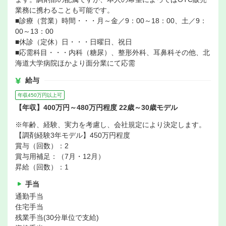
業務に携わることも可能です。
■診療（営業）時間・・・月～金／9：00～18：00、土／9：
00～13：00
■休診（定休）日・・・日曜日、祝日
■応需科目・・・内科（糖尿）、整形外科、耳鼻科その他、北
海道大学病院ほかより面分業にて応需
給与
年収450万円以上可
【年収】400万円～480万円程度 22歳～30歳モデル
※年齢、経験、実力を考慮し、会社規定により決定します。
【調剤経験3年モデル】450万円程度
賞与（回数）：2
賞与用補足：（7月・12月）
昇給（回数）：1
手当
通勤手当
住宅手当
残業手当(30分単位で支給)