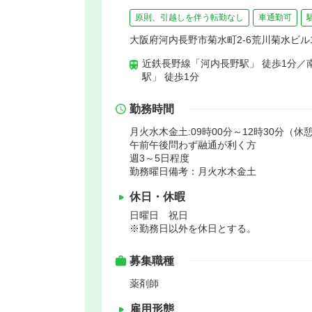
原則、引越しを伴う転勤なし
車通勤可
大阪府河内長野市菊水町2-6荒川菊水ビル1
近鉄長野線「河内長野駅」 徒歩1分／
駅」 徒歩1分
勤務時間
月火水木金土:09時00分～12時30分（休憩
午前午後問わず融通が利く方
週3～5日程度
勤務曜日備考：月火水木金土
休日・休暇
日曜日 祝日
※勤務日以外を休日とする。
募集職種
薬剤師
雇用形態