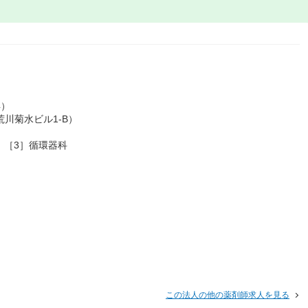
4）
荒川菊水ビル1-B）
）
 ［3］循環器科
この法人の他の薬剤師求人を見る