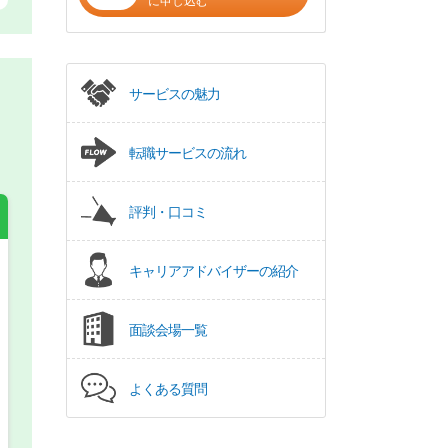
に申し込む
サービスの魅力
転職サービスの流れ
評判・口コミ
キャリアアドバイザーの紹介
希望の働き方
必須
面談会場一覧
正社員
パート(週4日～5日)
よくある質問