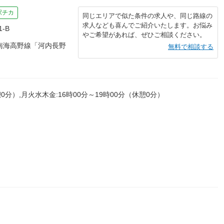
駅チカ
同じエリアで似た条件の求人や、同じ路線の
求人なども喜んでご紹介いたします。お悩み
-B
やご希望があれば、ぜひご相談ください。
南海高野線「河内長野
無料で相談する
0分）,月火水木金:16時00分～19時00分（休憩0分）