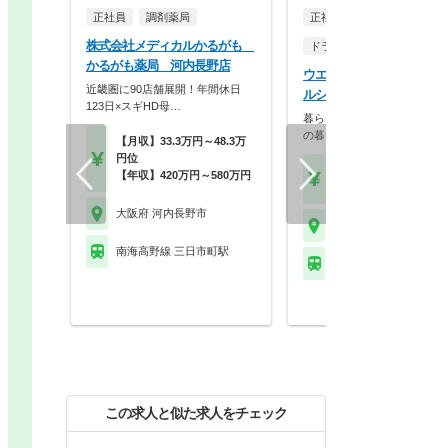
正社員
調剤薬局
正社員
株式会社メディカルかるがも
ドラッグストア（調剤併設
かるがも薬局 河内長野店
ウエルシア薬局株式会社 
近畿圏に90店舗展開！年間休日
ルシア河内長野千代田店
123日×スギHD母…
暮らしを支える仕事だから、
の暮らしも大切に。業…
【月収】33.3万円～48.3万
円位
【月収】33.5万円
【年収】420万円～580万円
【年収】515万円～65
大阪府 河内長野市
大阪府 河内長野市
南海高野線 三日市町駅
南海高野線 千代田駅
この求人と似た求人をチェック