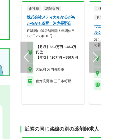
正社員
調剤薬局
正社員
株式会社メディカルかるがも
ドラッグストア（調剤併設
かるがも薬局 河内長野店
ウエルシア薬局株式会社 
近畿圏に90店舗展開！年間休日
ルシア河内長野千代田店
123日×スギHD母…
暮らしを支える仕事だから、
の暮らしも大切に。業…
【月収】33.3万円～48.3万
円位
【月収】33.5万円
【年収】420万円～580万円
【年収】515万円～65
大阪府 河内長野市
大阪府 河内長野市
南海高野線 三日市町駅
南海高野線 千代田駅
近隣の同じ路線の別の薬剤師求人