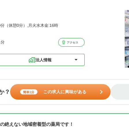
0分（休憩0分）,月火水木金:16時
1分
アクセス
法人情報
か？
この求人に興味がある
簡単1分
の絶えない地域密着型の薬局です！