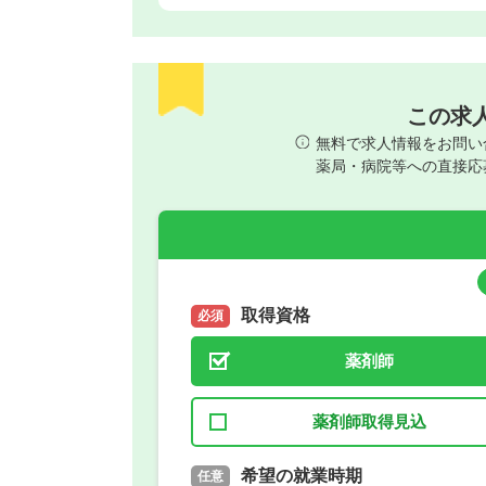
この求
無料で求人情報をお問い
薬局・病院等への直接応
取得資格
必須
薬剤師
薬剤師取得見込
取得予定年
希望の就業時期
必須
任意