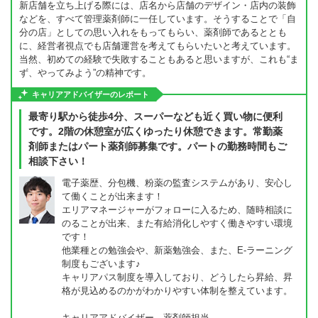
新店舗を立ち上げる際には、店名から店舗のデザイン・店内の装飾
などを、すべて管理薬剤師に一任しています。そうすることで「自
分の店」としての思い入れをもってもらい、薬剤師であるととも
に、経営者視点でも店舗運営を考えてもらいたいと考えています。
当然、初めての経験で失敗することもあると思いますが、これも“ま
ず、やってみよう”の精神です。
キャリアアドバイザーのレポート
最寄り駅から徒歩4分、スーパーなども近く買い物に便利
です。2階の休憩室が広くゆったり休憩できます。常勤薬
剤師またはパート薬剤師募集です。パートの勤務時間もご
相談下さい！
電子薬歴、分包機、粉薬の監査システムがあり、安心し
て働くことが出来ます！
エリアマネージャーがフォローに入るため、随時相談に
のることが出来、また有給消化しやすく働きやすい環境
です！
他業種との勉強会や、新薬勉強会、また、E-ラーニング
制度もございます♪
キャリアパス制度を導入しており、どうしたら昇給、昇
格が見込めるのかがわかりやすい体制を整えています。
キャリアアドバイザー 薬剤師担当