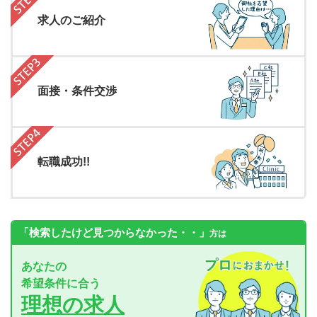
求人のご紹介
面接・条件交渉
転職成功!!
「検索したけど見つからなかった・・」
方は
あなたの
希望条件に合う
理想の求人