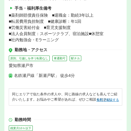
手当・福利厚生備考
■薬剤師賠償責任保険 ■退職金：勤続3年以上
■転居費用負担制度 ■健康診断：年1回
■労働災害給付金 ■育児支援制度
■法人会員制度：スポーツクラブ、宿泊施設■休憩室
■社内勉強会・Eラーニング
勤務地・アクセス
原則、引越しを伴う転勤なし
車通勤可
駅チカ
愛知県瀬戸市
名鉄瀬戸線「新瀬戸駅」 徒歩4分
同じエリアで似た条件の求人や、同じ路線の求人なども喜んでご紹
介いたします。お悩みやご希望があれば、ぜひご相談ください。
無料で相談する
勤務時間
残業月10ｈ以下