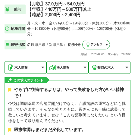
【月収】37.0万円～54.0万円
【年収】440万円～580万円以上
給与
【時給】2,000円～2,400円
月・火・水・金:09時00分～19時00分（休憩180分）,木:08時00
勤務時間
分～16時00分（休憩60分）,土:09時00分～12時00分（休憩0
分）
最寄り駅
名鉄瀬戸線「新瀬戸駅」 徒歩4分
アクセス
更新日：2026/05/26 求人番号：261102
求人情報
法人情報
類似の求人
この求人のポイント
やらずに後悔するよりは、やって失敗をした方がいい精神
で！
今後は調剤薬局の店舗展開だけでなく、介護施設の運営などにも挑
戦していきます。そんな会社とともに、皆さんにも一緒に成長して
欲しいと考えています。ぜひ「こんな薬剤師になりたい」という目
標をもって取り組んでください。
医療業界はまだまだ変化しています。