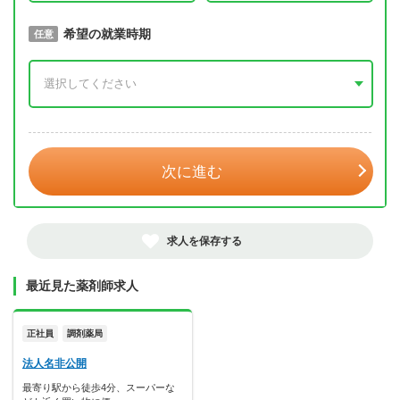
取得予定年
希望の就業時期
必須
任意
年 3月
次に進む
求人を保存する
最近見た薬剤師求人
正社員
調剤薬局
法人名非公開
最寄り駅から徒歩4分、スーパーな