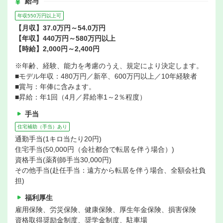
給与
年収550万円以上可
【月収】37.0万円～54.0万円
【年収】440万円～580万円以上
【時給】2,000円～2,400円
※年齢、経験、能力を考慮のうえ、規定により決定します。
■モデル年収：480万円／新卒、600万円以上／10年経験者
■賞与：年俸に含みます。
■昇給：年1回（4月／昇給率1～2％程度）
手当
住宅補助（手当）あり
通勤手当(1キロ当たり20円)
住宅手当(50,000円（会社都合で転居を伴う場合）)
資格手当(薬剤師手当30,000円)
その他手当(赴任手当：遠方から転居を伴う場合、全額会社負
担)
福利厚生
雇用保険、労災保険、健康保険、厚生年金保険、損害保険
資格取得奨励金制度、奨学金制度、駐車場