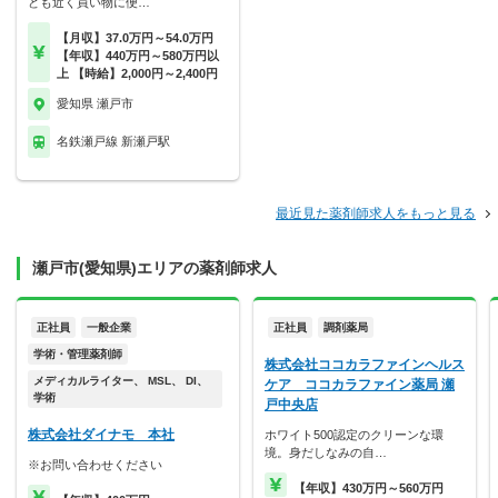
ども近く買い物に便…
【月収】37.0万円～54.0万円
【年収】440万円～580万円以
上 【時給】2,000円～2,400円
愛知県 瀬戸市
名鉄瀬戸線 新瀬戸駅
最近見た薬剤師求人をもっと見る
瀬戸市(愛知県)エリアの薬剤師求人
正社員
一般企業
正社員
調剤薬局
学術・管理薬剤師
株式会社ココカラファインヘルス
メディカルライター、 MSL、 DI、
ケア ココカラファイン薬局 瀬
学術
戸中央店
株式会社ダイナモ 本社
ホワイト500認定のクリーンな環
境。身だしなみの自…
※お問い合わせください
【年収】430万円～560万円