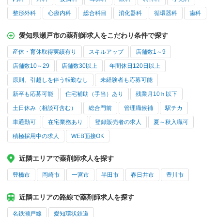
整形外科
心療内科
総合科目
消化器科
循環器科
歯科
愛知県瀬戸市の薬剤師求人をこだわり条件で探す
産休・育休取得実績有り
スキルアップ
店舗数1～9
店舗数10～29
店舗数30以上
年間休日120日以上
原則、引越しを伴う転勤なし
未経験者も応募可能
新卒も応募可能
住宅補助（手当）あり
残業月10ｈ以下
土日休み（相談可含む）
総合門前
管理職候補
駅チカ
車通勤可
在宅業務あり
登録販売者の求人
夏～秋入職可
積極採用中の求人
WEB面接OK
近隣エリアで薬剤師求人を探す
豊橋市
岡崎市
一宮市
半田市
春日井市
豊川市
近隣エリアの路線で薬剤師求人を探す
名鉄瀬戸線
愛知環状鉄道