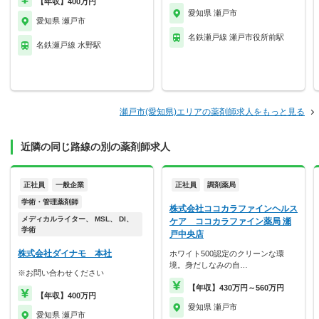
【年収】400万円
愛知県 瀬戸市
愛知県 瀬戸市
名鉄瀬戸線 瀬戸市役所前駅
名鉄瀬戸線 水野駅
瀬戸市(愛知県)エリアの薬剤師求人をもっと見る
近隣の同じ路線の別の薬剤師求人
正社員
一般企業
正社員
調剤薬局
学術・管理薬剤師
株式会社ココカラファインヘルス
メディカルライター、 MSL、 DI、
ケア ココカラファイン薬局 瀬
学術
戸中央店
株式会社ダイナモ 本社
ホワイト500認定のクリーンな環
境。身だしなみの自…
※お問い合わせください
【年収】430万円～560万円
【年収】400万円
愛知県 瀬戸市
愛知県 瀬戸市