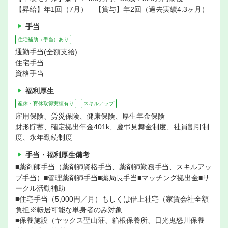
【昇給】年1回（7月） 【賞与】年2回（過去実績4.3ヶ月）
手当
住宅補助（手当）あり
通勤手当(全額支給)
住宅手当
資格手当
福利厚生
産休・育休取得実績有り
スキルアップ
雇用保険、労災保険、健康保険、厚生年金保険
財形貯蓄、確定拠出年金401k、慶弔見舞金制度、社員割引制
度、永年勤続制度
手当・福利厚生備考
■薬剤師手当（薬剤師資格手当、薬剤師勤務手当、スキルアッ
プ手当）■管理薬剤師手当■薬局長手当■マッチング拠出金■サ
ークル活動補助
■住宅手当（5,000円／月）もしくは借上社宅（家賃会社全額
負担※転居可能な単身者のみ対象
■保養施設（ヤックス聖山荘、箱根保養所、日光鬼怒川保養