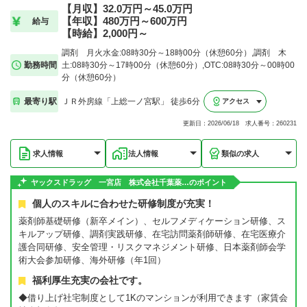
【月収】32.0万円～45.0万円
【年収】480万円～600万円
給与
【時給】2,000円～
調剤 月火水金:08時30分～18時00分（休憩60分）,調剤 木
勤務時間
土:08時30分～17時00分（休憩60分）,OTC:08時30分～00時00
分（休憩60分）
最寄り駅
ＪＲ外房線「上総一ノ宮駅」 徒歩6分
アクセス
更新日：2026/06/18 求人番号：260231
求人情報
法人情報
類似の求人
ヤックスドラッグ 一宮店 株式会社千葉薬…のポイント
個人のスキルに合わせた研修制度が充実！
薬剤師基礎研修（新卒メイン）、セルフメディケーション研修、ス
キルアップ研修、調剤実践研修、在宅訪問薬剤師研修、在宅医療介
護合同研修、安全管理・リスクマネジメント研修、日本薬剤師会学
術大会参加研修、海外研修（年1回）
福利厚生充実の会社です。
◆借り上げ社宅制度として1Kのマンションが利用できます（家賃会