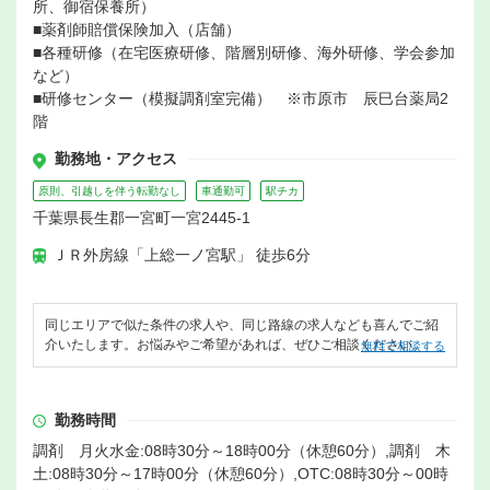
所、御宿保養所）
■薬剤師賠償保険加入（店舗）
■各種研修（在宅医療研修、階層別研修、海外研修、学会参加
など）
■研修センター（模擬調剤室完備） ※市原市 辰巳台薬局2
階
勤務地・アクセス
原則、引越しを伴う転勤なし
車通勤可
駅チカ
千葉県長生郡一宮町一宮2445-1
ＪＲ外房線「上総一ノ宮駅」 徒歩6分
同じエリアで似た条件の求人や、同じ路線の求人なども喜んでご紹
介いたします。お悩みやご希望があれば、ぜひご相談ください。
無料で相談する
勤務時間
調剤 月火水金:08時30分～18時00分（休憩60分）,調剤 木
土:08時30分～17時00分（休憩60分）,OTC:08時30分～00時