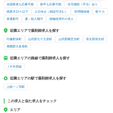
未経験者も応募可能
新卒も応募可能
住宅補助（手当）あり
残業月10ｈ以下
土日休み（相談可含む）
管理職候補
駅チカ
車通勤可
夏～秋入職可
積極採用中の求人
近隣エリアで薬剤師求人を探す
印旛郡栄町
山武郡九十九里町
山武郡横芝光町
長生郡長生村
夷隅郡大多喜町
近隣エリアの路線で薬剤師求人を探す
ＪＲ外房線
近隣エリアの駅で薬剤師求人を探す
上総一ノ宮駅
この求人と似た求人をチェック
エリア