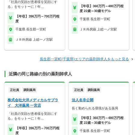
「社員の笑顔が患者様を笑顔にす
【年収】360万円～480万円程
る」をモットーに！年…
度 22歳～30歳モデル
【年収】396万円～700万円程
千葉県 長生郡一宮町
度
千葉県 長生郡一宮町
ＪＲ外房線 上総一ノ宮駅
ＪＲ外房線 上総一ノ宮駅
長生郡一宮町(千葉県)エリアの薬剤師求人をもっと見る
近隣の同じ路線の別の薬剤師求人
正社員
調剤薬局
正社員
調剤薬局
株式会社大洋メディカルサプラ
法人名非公開
イ 大洋薬局 一宮店
長く勤められる環境がある薬局
「社員の笑顔が患者様を笑顔にす
【年収】360万円～480万円程
る」をモットーに！年…
度 22歳～30歳モデル
【年収】396万円～700万円程
千葉県 長生郡一宮町
度