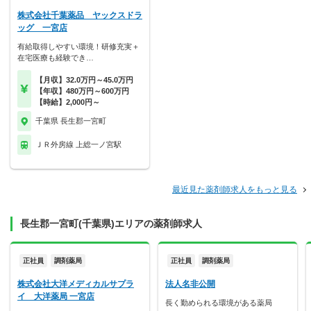
株式会社千葉薬品 ヤックスドラ
ッグ 一宮店
有給取得しやすい環境！研修充実＋
在宅医療も経験でき…
【月収】32.0万円～45.0万円
【年収】480万円～600万円
【時給】2,000円～
千葉県 長生郡一宮町
ＪＲ外房線 上総一ノ宮駅
最近見た薬剤師求人をもっと見る
長生郡一宮町(千葉県)エリアの薬剤師求人
正社員
調剤薬局
正社員
調剤薬局
株式会社大洋メディカルサプラ
法人名非公開
イ 大洋薬局 一宮店
長く勤められる環境がある薬局