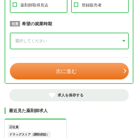
薬剤師取得見込
登録販売者
取得予定年
希望の就業時期
必須
任意
年 3月
次に進む
求人を保存する
最近見た薬剤師求人
正社員
ドラッグストア（調剤併設）