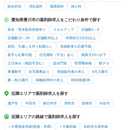
総合科目
消化器科
循環器科
婦人科
愛知県豊川市の薬剤師求人をこだわり条件で探す
産休・育休取得実績有り
スキルアップ
店舗数1～9
店舗数10～29
店舗数30以上
年間休日120日以上
原則、引越しを伴う転勤なし
未経験者も応募可能
新卒も応募可能
住宅補助（手当）あり
残業月10ｈ以下
土日休み（相談可含む）
総合門前
管理職候補
駅チカ
車通勤可
在宅業務あり
登録販売者の求人
4月入職可
夏～秋入職可
積極採用中の求人
WEB面接OK
近隣エリアで薬剤師求人を探す
瀬戸市
半田市
春日井市
津島市
碧南市
刈谷市
近隣エリアの路線で薬剤師求人を探す
ＪＲ東海道本線(熱海－米原)
ＪＲ飯田線
名鉄名古屋本線