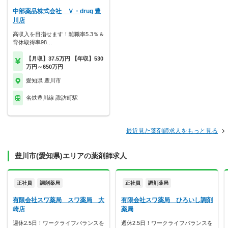
中部薬品株式会社 Ｖ・drug 豊
川店
高収入を目指せます！離職率5.3％＆
育休取得率98…
【月収】37.5万円 【年収】530
万円～650万円
愛知県 豊川市
名鉄豊川線 諏訪町駅
最近見た薬剤師求人をもっと見る
豊川市(愛知県)エリアの薬剤師求人
正社員
調剤薬局
正社員
調剤薬局
有限会社スワ薬局 スワ薬局 大
有限会社スワ薬局 ひろいし調剤
崎店
薬局
週休2.5日！ワークライフバランスを
週休2.5日！ワークライフバランスを