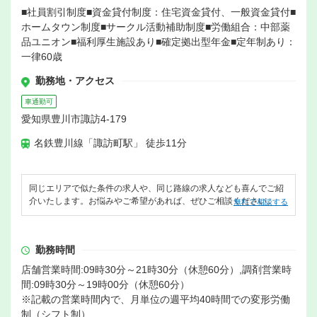
■社員割引制度■資金貸付制度：住宅資金貸付、一般資金貸付■
ホームタウン制度■サークル活動補助制度■労働組合：中部薬
品ユニオン■福利厚生施設あり■確定拠出型年金■定年制あり：
一律60歳
勤務地・アクセス
車通勤可
愛知県豊川市諏訪4-179
名鉄豊川線「諏訪町駅」 徒歩11分
同じエリアで似た条件の求人や、同じ路線の求人なども喜んでご紹
介いたします。お悩みやご希望があれば、ぜひご相談ください。
無料で相談する
勤務時間
店舗営業時間:09時30分～21時30分（休憩60分）,調剤営業時
間:09時30分～19時00分（休憩60分）
※記載の営業時間内で、月単位の週平均40時間での変形労働
制（シフト制）