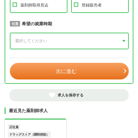
薬剤師取得見込
登録販売者
取得予定年
希望の就業時期
必須
任意
年 3月
次に進む
求人を保存する
最近見た薬剤師求人
正社員
ドラッグストア（調剤併設）