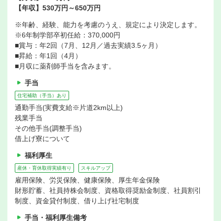
【年収】530万円～650万円
※年齢、経験、能力を考慮のうえ、規定により決定します。
※6年制学部卒初任給：370,000円
■賞与：年2回（7月、12月／過去実績3.5ヶ月）
■昇給：年1回（4月）
■月収に薬剤師手当を含みます。
手当
住宅補助（手当）あり
通勤手当(実費支給※片道2km以上)
残業手当
その他手当(調整手当)
借上げ寮について
福利厚生
産休・育休取得実績有り
スキルアップ
雇用保険、労災保険、健康保険、厚生年金保険
財形貯蓄、社員持株会制度、資格取得奨励金制度、社員割引
制度、資金貸付制度、借り上げ社宅制度
手当・福利厚生備考