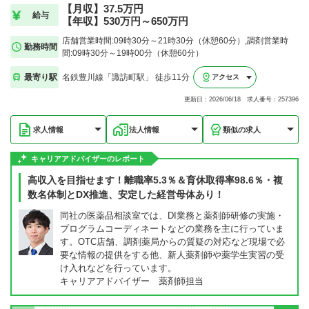
【月収】37.5万円
給与
【年収】530万円～650万円
店舗営業時間:09時30分～21時30分（休憩60分）,調剤営業時
勤務時間
間:09時30分～19時00分（休憩60分）
最寄り駅
名鉄豊川線「諏訪町駅」 徒歩11分
アクセス
更新日：2026/06/18 求人番号：257396
求人情報
法人情報
類似の求人
キャリアアドバイザーのレポート
高収入を目指せます！離職率5.3％＆育休取得率98.6％・複
数名体制とDX推進、安定した経営母体あり！
同社の医薬品相談室では、DI業務と薬剤師研修の実施・
プログラムコーディネートなどの業務を主に行っていま
す。OTC店舗、調剤薬局からの質疑の対応など現場で必
要な情報の提供をする他、新人薬剤師や薬学生実習の受
け入れなどを行っています。
キャリアアドバイザー 薬剤師担当