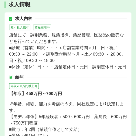
求人情報
求人内容
夏～秋入職可
積極採用中
店舗にて、調剤業務、服薬指導、薬歴管理、医薬品の販売な
どを行っていただきます。
■診療（営業）時間・・・＜店舗営業時間＞月～日・祝／
09:30 ～ 22:00 ＜調剤受付時間＞月～土／09:30 ～ 20:00、
日・祝／09:30 ～ 18:30
■休診（定休）日・・・店舗定休日：元日、調剤定休日：元日
給与
年収700万円以上可
【年収】458万円～700万円
※年齢、経験、能力を考慮のうえ、同社規定により決定しま
す。
【モデル年俸】5年経験者：500～600万円、薬局長：600万円
～750万円程度
■賞与：年2回（業績年俸として支給）
■昇給：年1回（7月）