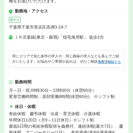
種をお選びいただけます。
勤務地・アクセス
駅チカ
千葉県千葉市美浜区高洲3-24-7
ＪＲ京葉線(東京－蘇我)「稲毛海岸駅」 徒歩2分
同じエリアで似た条件の求人や、同じ路線の求人なども喜んでご紹
介いたします。お悩みやご希望があれば、ぜひご相談ください。
無料で相談する
勤務時間
月～日・祝:09時30分～22時00分（休憩60分）
変形労働時間制：原則実働8時間(休憩60分) ※シフト制
休日・休暇
有給休暇 慶弔休暇 出産・育児休暇 介護休暇
年間休日120日（月9～11日休日）※シフト制
最低5日間の有給休暇取得を義務付、連続休暇(最大7日）、慶
弔休暇、アニバーサリー(1日）、産前産後(産前6週産後8