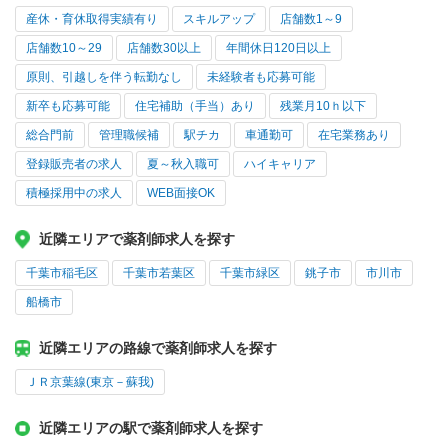
産休・育休取得実績有り
スキルアップ
店舗数1～9
店舗数10～29
店舗数30以上
年間休日120日以上
原則、引越しを伴う転勤なし
未経験者も応募可能
新卒も応募可能
住宅補助（手当）あり
残業月10ｈ以下
総合門前
管理職候補
駅チカ
車通勤可
在宅業務あり
登録販売者の求人
夏～秋入職可
ハイキャリア
積極採用中の求人
WEB面接OK
近隣エリアで薬剤師求人を探す
千葉市稲毛区
千葉市若葉区
千葉市緑区
銚子市
市川市
船橋市
近隣エリアの路線で薬剤師求人を探す
ＪＲ京葉線(東京－蘇我)
近隣エリアの駅で薬剤師求人を探す