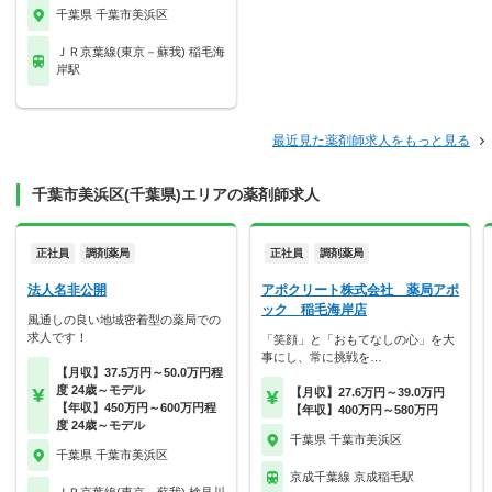
千葉県 千葉市美浜区
ＪＲ京葉線(東京－蘇我) 稲毛海
岸駅
最近見た薬剤師求人をもっと見る
千葉市美浜区(千葉県)エリアの薬剤師求人
正社員
調剤薬局
正社員
調剤薬局
法人名非公開
アポクリート株式会社 薬局アポ
ック 稲毛海岸店
風通しの良い地域密着型の薬局での
求人です！
「笑顔」と「おもてなしの心」を大
事にし、常に挑戦を…
【月収】37.5万円～50.0万円程
度 24歳～モデル
【月収】27.6万円～39.0万円
【年収】450万円～600万円程
【年収】400万円～580万円
度 24歳～モデル
千葉県 千葉市美浜区
千葉県 千葉市美浜区
京成千葉線 京成稲毛駅