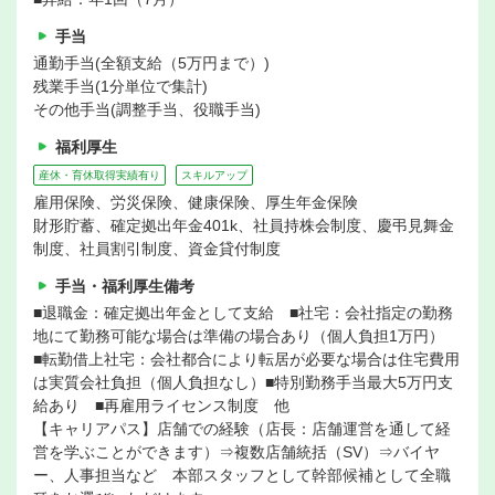
手当
通勤手当(全額支給（5万円まで）)
残業手当(1分単位で集計)
その他手当(調整手当、役職手当)
福利厚生
産休・育休取得実績有り
スキルアップ
雇用保険、労災保険、健康保険、厚生年金保険
財形貯蓄、確定拠出年金401k、社員持株会制度、慶弔見舞金
制度、社員割引制度、資金貸付制度
手当・福利厚生備考
■退職金：確定拠出年金として支給 ■社宅：会社指定の勤務
地にて勤務可能な場合は準備の場合あり（個人負担1万円）
■転勤借上社宅：会社都合により転居が必要な場合は住宅費用
は実質会社負担（個人負担なし）■特別勤務手当最大5万円支
給あり ■再雇用ライセンス制度 他
【キャリアパス】店舗での経験（店長：店舗運営を通して経
営を学ぶことができます）⇒複数店舗統括（SV）⇒バイヤ
ー、人事担当など 本部スタッフとして幹部候補として全職