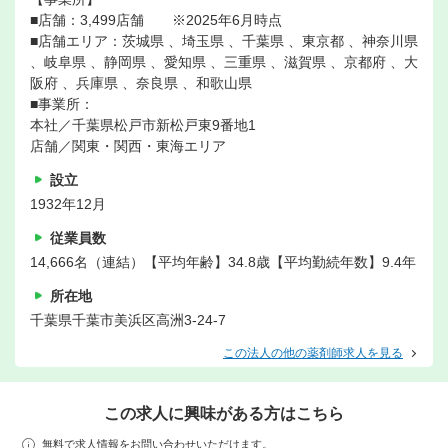
■店舗：3,499店舗 ※2025年6月時点
■店舗エリア：茨城県 、埼玉県 、千葉県 、東京都 、神奈川県
、岐阜県 、静岡県 、愛知県 、三重県 、滋賀県 、京都府 、大
阪府 、兵庫県 、奈良県 、和歌山県
■事業所：
本社／千葉県松戸市新松戸東9番地1
店舗／関東・関西・東海エリア
設立
1932年12月
従業員数
14,666名（連結）【平均年齢】34.8歳【平均勤続年数】9.4年
所在地
千葉県千葉市美浜区高洲3-24-7
この法人の他の薬剤師求人を見る
この求人に興味がある方はこちら
無料で求人情報をお問い合わせいただけます。