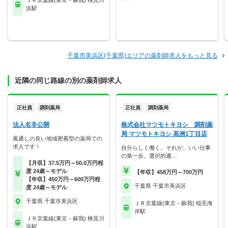
ＪＲ京葉線(東京－蘇我) 検見川
浜駅
千葉市美浜区(千葉県)エリアの薬剤師求人をもっと見る
近隣の同じ路線の別の薬剤師求人
正社員
調剤薬局
正社員
調剤薬局
法人名非公開
株式会社マツモトキヨシ 調剤薬
局 マツモトキヨシ 高洲1丁目店
風通しの良い地域密着型の薬局での
求人です！
自分らしく働く。それが、いい仕事
の第一歩。選択的週…
【月収】37.5万円～50.0万円程
度 24歳～モデル
【年収】458万円～700万円
【年収】450万円～600万円程
千葉県 千葉市美浜区
度 24歳～モデル
千葉県 千葉市美浜区
ＪＲ京葉線(東京－蘇我) 稲毛海
岸駅
ＪＲ京葉線(東京－蘇我) 検見川
浜駅