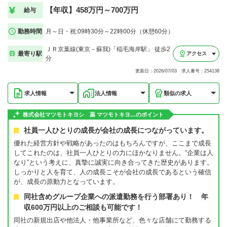
【年収】458万円～700万円
給与
勤務時間
月～日・祝:09時30分～22時00分（休憩60分）
ＪＲ京葉線(東京－蘇我)「稲毛海岸駅」 徒歩2
最寄り駅
アクセス
分
更新日：2026/07/03 求人番号：254138
求人情報
法人情報
類似の求人
株式会社マツモトキヨシ 薬 マツモトキヨ…のポイント
社員一人ひとりの成長が会社の成長につながっています。
優れた経営方針や戦略があったのはもちろんですが、ここまで成長
してこれたのは、社員一人ひとりの力にほかなりません。“企業は人
なり”という考えに、真摯に誠実に向き合ってきた歴史があります。
しっかりと人を育て、人の成長こそが会社の成長であるという確信
が、成長の原動力となっています。
同社含めグループ企業への派遣勤務を行う部署あり！ 年
収600万円以上のご相談も可能です！
同社の新規出店や他法人・他事業所など、色々な店舗にて勤務する