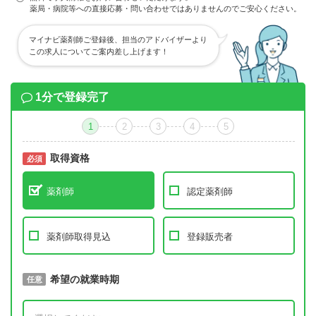
薬局・病院等への直接応募・問い合わせではありませんのでご安心ください。
マイナビ薬剤師ご登録後、担当のアドバイザーより
この求人についてご案内差し上げます！
1分で登録完了
1
2
3
4
5
取得資格
必須
必須
薬剤師
認定薬剤師
薬剤師取得見込
登録販売者
取得予定年
希望の就業時期
必須
任意