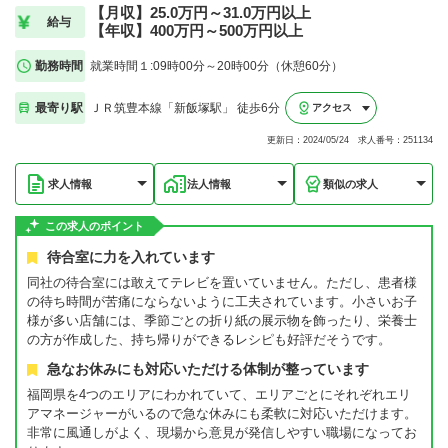
【月収】25.0万円～31.0万円以上
給与
【年収】400万円～500万円以上
勤務時間
就業時間１:09時00分～20時00分（休憩60分）
最寄り駅
ＪＲ筑豊本線「新飯塚駅」 徒歩6分
アクセス
更新日：2024/05/24 求人番号：251134
求人情報
法人情報
類似の求人
この求人のポイント
待合室に力を入れています
同社の待合室には敢えてテレビを置いていません。ただし、患者様
の待ち時間が苦痛にならないように工夫されています。小さいお子
様が多い店舗には、季節ごとの折り紙の展示物を飾ったり、栄養士
の方が作成した、持ち帰りができるレシピも好評だそうです。
急なお休みにも対応いただける体制が整っています
福岡県を4つのエリアにわかれていて、エリアごとにそれぞれエリ
アマネージャーがいるので急な休みにも柔軟に対応いただけます。
非常に風通しがよく、現場から意見が発信しやすい職場になってお