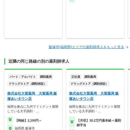
飯塚市(福岡県)エリアの薬剤師求人をもっと見る
近隣の同じ路線の別の薬剤師求人
パート・アルバイト
調剤薬局
正社員
調剤薬局
ドラッグストア（調剤併設）
ドラッグストア（調剤併設）
株式会社大賀薬局 大賀薬局 飯
株式会社大賀薬局 大賀薬局 飯
塚あいタウン店
塚あいタウン店
福岡を拠点に九州でドミナント展開
福岡を拠点に九州でドミナント展開
している大手調剤・…
している大手調剤・…
【時給】2,100円～
【月収】30.2万円基本給＋薬剤
師手当
福岡県 飯塚市