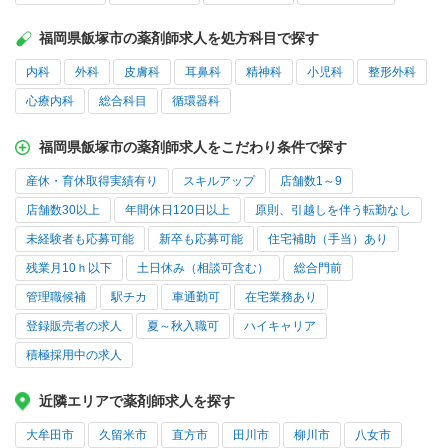
福岡県飯塚市の薬剤師求人を処方科目で探す
内科
外科
皮膚科
耳鼻科
精神科
小児科
整形外科
心療内科
総合科目
循環器科
福岡県飯塚市の薬剤師求人をこだわり条件で探す
産休・育休取得実績有り
スキルアップ
店舗数1～9
店舗数30以上
年間休日120日以上
原則、引越しを伴う転勤なし
未経験者も応募可能
新卒も応募可能
住宅補助（手当）あり
残業月10ｈ以下
土日休み（相談可含む）
総合門前
管理職候補
駅チカ
車通勤可
在宅業務あり
登録販売者の求人
夏～秋入職可
ハイキャリア
積極採用中の求人
近隣エリアで薬剤師求人を探す
大牟田市
久留米市
直方市
田川市
柳川市
八女市