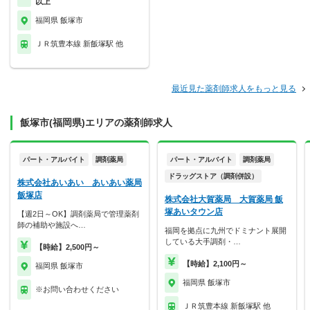
以上
福岡県 飯塚市
ＪＲ筑豊本線 新飯塚駅 他
最近見た薬剤師求人をもっと見る
飯塚市(福岡県)エリアの薬剤師求人
パート・アルバイト
調剤薬局
パート・アルバイト
調剤薬局
ドラッグストア（調剤併設）
株式会社あいあい あいあい薬局
飯塚店
株式会社大賀薬局 大賀薬局 飯
塚あいタウン店
【週2日～OK】調剤薬局で管理薬剤
師の補助や施設へ…
福岡を拠点に九州でドミナント展開
している大手調剤・…
【時給】2,500円～
【時給】2,100円～
福岡県 飯塚市
福岡県 飯塚市
※お問い合わせください
ＪＲ筑豊本線 新飯塚駅 他