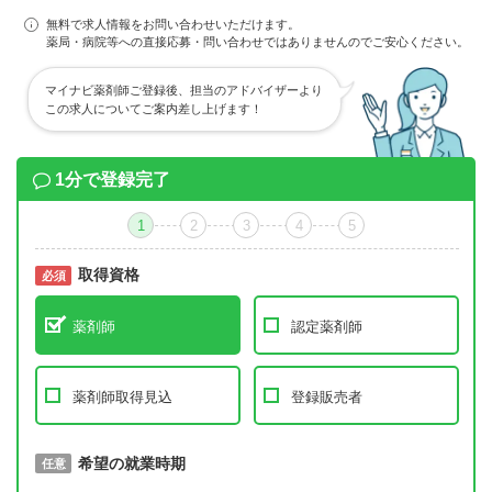
無料で求人情報をお問い合わせいただけます。
薬局・病院等への直接応募・問い合わせではありませんのでご安心ください。
マイナビ薬剤師ご登録後、担当のアドバイザーより
この求人についてご案内差し上げます！
1分で登録完了
1
2
3
4
5
取得資格
必須
必須
薬剤師
認定薬剤師
薬剤師取得見込
登録販売者
取得予定年
希望の就業時期
必須
任意