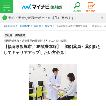
!
安心・安全な転職サポートの提供に努めます。
薬剤師の求人・転職TOP
福岡県
飯塚市
【福岡県飯塚市／JR筑豊本線】 調剤薬局～薬
正社員
調剤薬局
福岡県飯塚市・調剤薬局の薬剤師求人（法人名非公開）
【福岡県飯塚市／JR筑豊本線】 調剤薬局～薬剤師と
してキャリアアップしたい方必見！