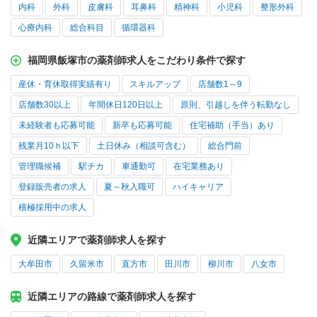
内科
外科
皮膚科
耳鼻科
精神科
小児科
整形外科
心療内科
総合科目
循環器科
福岡県飯塚市の薬剤師求人をこだわり条件で探す
産休・育休取得実績有り
スキルアップ
店舗数1～9
店舗数30以上
年間休日120日以上
原則、引越しを伴う転勤なし
未経験者も応募可能
新卒も応募可能
住宅補助（手当）あり
残業月10ｈ以下
土日休み（相談可含む）
総合門前
管理職候補
駅チカ
車通勤可
在宅業務あり
登録販売者の求人
夏～秋入職可
ハイキャリア
積極採用中の求人
近隣エリアで薬剤師求人を探す
大牟田市
久留米市
直方市
田川市
柳川市
八女市
近隣エリアの路線で薬剤師求人を探す