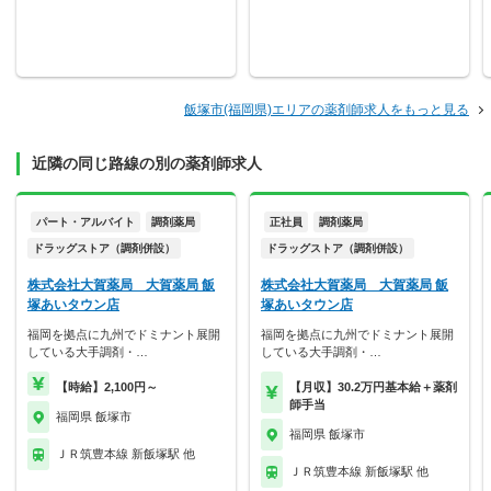
飯塚市(福岡県)エリアの薬剤師求人をもっと見る
近隣の同じ路線の別の薬剤師求人
パート・アルバイト
調剤薬局
正社員
調剤薬局
ドラッグストア（調剤併設）
ドラッグストア（調剤併設）
株式会社大賀薬局 大賀薬局 飯
株式会社大賀薬局 大賀薬局 飯
塚あいタウン店
塚あいタウン店
福岡を拠点に九州でドミナント展開
福岡を拠点に九州でドミナント展開
している大手調剤・…
している大手調剤・…
【時給】2,100円～
【月収】30.2万円基本給＋薬剤
師手当
福岡県 飯塚市
福岡県 飯塚市
ＪＲ筑豊本線 新飯塚駅 他
ＪＲ筑豊本線 新飯塚駅 他