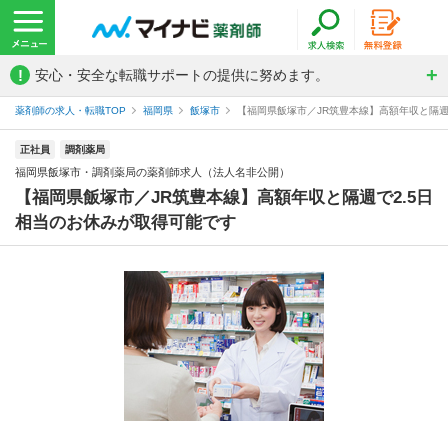
!
安心・安全な転職サポートの提供に努めます。
薬剤師の求人・転職TOP
福岡県
飯塚市
【福岡県飯塚市／JR筑豊本線】高額年収と隔週で
正社員
調剤薬局
福岡県飯塚市・調剤薬局の薬剤師求人（法人名非公開）
【福岡県飯塚市／JR筑豊本線】高額年収と隔週で2.5日
相当のお休みが取得可能です