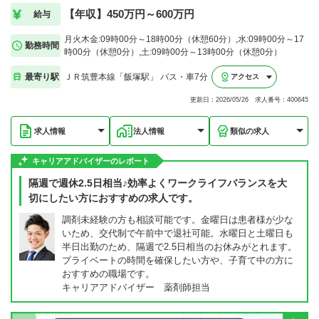
【年収】450万円～600万円
給与
月火木金:09時00分～18時00分（休憩60分）,水:09時00分～17
勤務時間
時00分（休憩0分）,土:09時00分～13時00分（休憩0分）
最寄り駅
ＪＲ筑豊本線「飯塚駅」 バス・車7分
アクセス
更新日：2026/05/26 求人番号：400645
求人情報
法人情報
類似の求人
キャリアアドバイザーのレポート
隔週で週休2.5日相当♪効率よくワークライフバランスを大
切にしたい方におすすめの求人です。
調剤未経験の方も相談可能です。金曜日は患者様が少な
いため、交代制で午前中で退社可能。水曜日と土曜日も
半日出勤のため、隔週で2.5日相当のお休みがとれます。
プライベートの時間を確保したい方や、子育て中の方に
おすすめの職場です。
キャリアアドバイザー 薬剤師担当