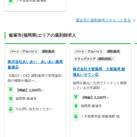
ＪＲ筑豊本線 飯塚駅
最近見た薬剤師求人をもっと見る
飯塚市(福岡県)エリアの薬剤師求人
パート・アルバイト
調剤薬局
パート・アルバイト
調剤薬局
ドラッグストア（調剤併設）
株式会社あいあい あいあい薬局
飯塚店
株式会社大賀薬局 大賀薬局 飯
塚あいタウン店
【週2日～OK】調剤薬局で管理薬剤
師の補助や施設へ…
福岡を拠点に九州でドミナント展開
している大手調剤・…
【時給】2,500円～
【時給】2,100円～
福岡県 飯塚市
福岡県 飯塚市
※お問い合わせください
ＪＲ筑豊本線 新飯塚駅 他