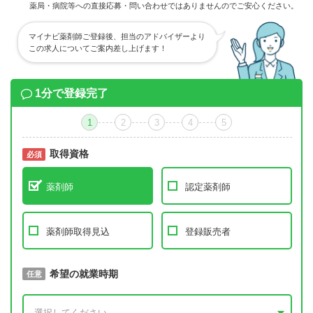
薬局・病院等への直接応募・問い合わせではありませんのでご安心ください。
マイナビ薬剤師ご登録後、担当のアドバイザーより
この求人についてご案内差し上げます！
1分で登録完了
1
2
3
4
5
取得資格
必須
必須
薬剤師
認定薬剤師
薬剤師取得見込
登録販売者
取得予定年
希望の就業時期
必須
任意