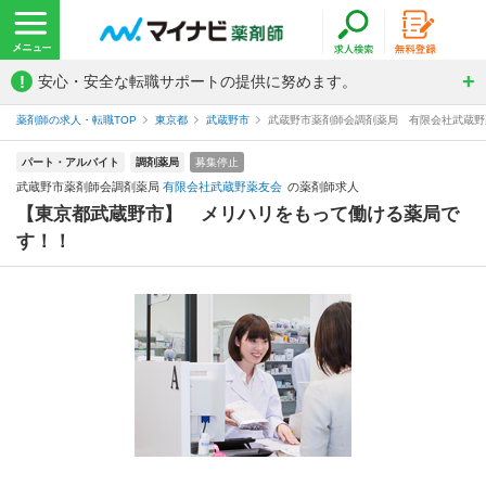
!
安心・安全な転職サポートの提供に努めます。
薬剤師の求人・転職TOP
東京都
武蔵野市
武蔵野市薬剤師会調剤薬局 有限会社武蔵野
パート・アルバイト
調剤薬局
募集停止
武蔵野市薬剤師会調剤薬局
有限会社武蔵野薬友会
の薬剤師求人
【東京都武蔵野市】 メリハリをもって働ける薬局で
す！！