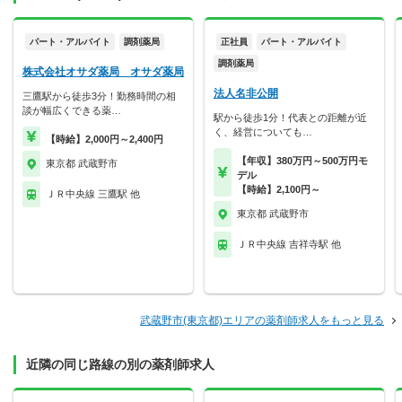
パート・アルバイト
調剤薬局
正社員
パート・アルバイト
調剤薬局
株式会社オサダ薬局 オサダ薬局
法人名非公開
三鷹駅から徒歩3分！勤務時間の相
談が幅広くできる薬…
駅から徒歩1分！代表との距離が近
く、経営についても…
【時給】2,000円～2,400円
【年収】380万円～500万円モ
東京都 武蔵野市
デル
【時給】2,100円～
ＪＲ中央線 三鷹駅 他
東京都 武蔵野市
ＪＲ中央線 吉祥寺駅 他
武蔵野市(東京都)エリアの薬剤師求人をもっと見る
近隣の同じ路線の別の薬剤師求人