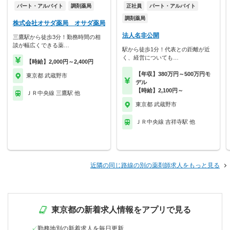
パート・アルバイト
調剤薬局
正社員
パート・アルバイト
調剤薬局
株式会社オサダ薬局 オサダ薬局
法人名非公開
三鷹駅から徒歩3分！勤務時間の相
談が幅広くできる薬…
駅から徒歩1分！代表との距離が近
く、経営についても…
【時給】2,000円～2,400円
【年収】380万円～500万円モ
東京都 武蔵野市
デル
【時給】2,100円～
ＪＲ中央線 三鷹駅 他
東京都 武蔵野市
ＪＲ中央線 吉祥寺駅 他
近隣の同じ路線の別の薬剤師求人をもっと見る
東京都の新着求人情報をアプリで見る
勤務地別の新着求人を毎日更新