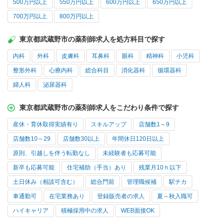
500万円以上
550万円以上
600万円以上
650万円以上
700万円以上
800万円以上
東京都武蔵野市の薬剤師求人を処方科目で探す
内科
外科
皮膚科
耳鼻科
眼科
精神科
小児科
整形外科
心療内科
総合科目
消化器科
循環器科
婦人科
泌尿器科
東京都武蔵野市の薬剤師求人をこだわり条件で探す
産休・育休取得実績有り
スキルアップ
店舗数1～9
店舗数10～29
店舗数30以上
年間休日120日以上
原則、引越しを伴う転勤なし
未経験者も応募可能
新卒も応募可能
住宅補助（手当）あり
残業月10ｈ以下
土日休み（相談可含む）
総合門前
管理職候補
駅チカ
車通勤可
在宅業務あり
登録販売者の求人
夏～秋入職可
ハイキャリア
積極採用中の求人
WEB面接OK