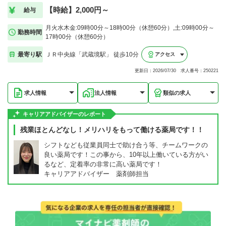
【時給】2,000円～
給与
月火水木金:09時00分～18時00分（休憩60分）,土:09時00分～
勤務時間
17時00分（休憩60分）
最寄り駅
ＪＲ中央線「武蔵境駅」 徒歩10分
アクセス
更新日：2026/07/30 求人番号：250221
求人情報
法人情報
類似の求人
キャリアアドバイザーのレポート
残業ほとんどなし！メリハリをもって働ける薬局です！！
シフトなども従業員同士で助け合う等、チームワークの
良い薬局です！この事から、10年以上働いている方がい
るなど、定着率の非常に高い薬局です！
キャリアアドバイザー 薬剤師担当