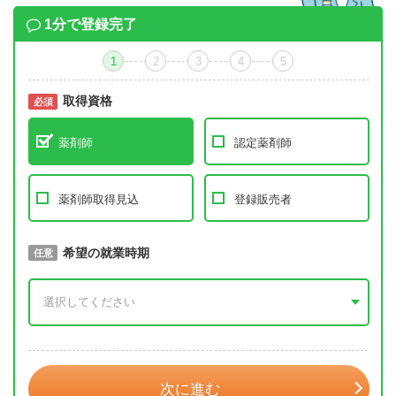
1分で登録完了
1
2
3
4
5
取得資格
必須
必須
薬剤師
認定薬剤師
薬剤師取得見込
登録販売者
取得予定年
希望の就業時期
必須
任意
年 3月
次に進む