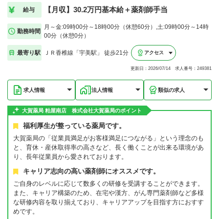
【月収】30.2万円基本給＋薬剤師手当
給与
月～金:09時00分～18時00分（休憩60分）,土:09時00分～14時
勤務時間
00分（休憩0分）
最寄り駅
ＪＲ香椎線「宇美駅」 徒歩21分
アクセス
更新日：2026/07/14 求人番号：249381
求人情報
法人情報
類似の求人
大賀薬局 粕屋南店 株式会社大賀薬局のポイント
福利厚生が整っている薬局です。
大賀薬局の「従業員満足がお客様満足につながる」という理念のも
と、育休・産休取得率の高さなど、長く働くことが出来る環境があ
り、長年従業員から愛されております。
キャリア志向の高い薬剤師にオススメです。
ご自身のレベルに応じて数多くの研修を受講することができます。
また、キャリア構築のため、在宅や漢方、がん専門薬剤師など多様
な研修内容を取り揃えており、キャリアアップを目指す方におすす
めです。