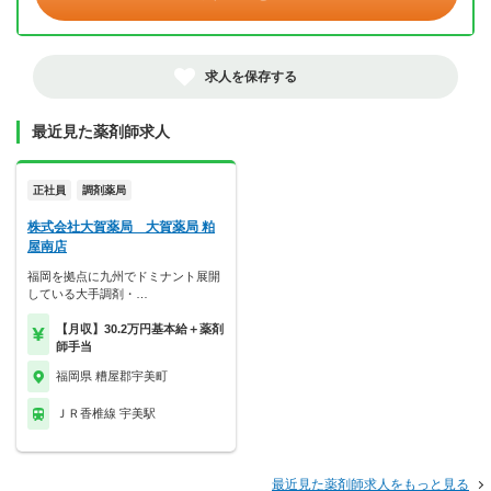
求人を保存する
最近見た薬剤師求人
正社員
調剤薬局
株式会社大賀薬局 大賀薬局 粕
屋南店
福岡を拠点に九州でドミナント展開
している大手調剤・…
【月収】30.2万円基本給＋薬剤
師手当
福岡県 糟屋郡宇美町
ＪＲ香椎線 宇美駅
最近見た薬剤師求人をもっと見る