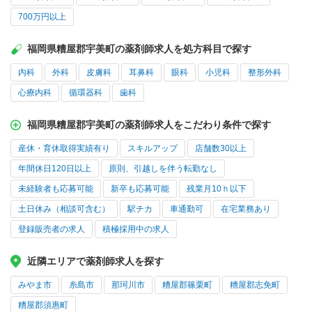
700万円以上
福岡県糟屋郡宇美町の薬剤師求人を処方科目で探す
内科
外科
皮膚科
耳鼻科
眼科
小児科
整形外科
心療内科
循環器科
歯科
福岡県糟屋郡宇美町の薬剤師求人をこだわり条件で探す
産休・育休取得実績有り
スキルアップ
店舗数30以上
年間休日120日以上
原則、引越しを伴う転勤なし
未経験者も応募可能
新卒も応募可能
残業月10ｈ以下
土日休み（相談可含む）
駅チカ
車通勤可
在宅業務あり
登録販売者の求人
積極採用中の求人
近隣エリアで薬剤師求人を探す
みやま市
糸島市
那珂川市
糟屋郡篠栗町
糟屋郡志免町
糟屋郡須惠町