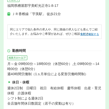
福岡県糟屋郡宇美町光正寺1-8-17
ＪＲ香椎線「宇美駅」 徒歩21分
同じエリアで似た条件の求人や、同じ路線の求人なども喜んでご紹
介いたします。お悩みやご希望があれば、ぜひご相談ください。
無料で相談する
勤務時間
残業月10ｈ以下
月～金:09時00分～18時00分（休憩60分）,土:09時00分～14
時00分（休憩0分）
週40時間労働制（1ヵ月単位による変形労働時間制）
休日・休暇
週休2日制 日曜日 祝日 有給休暇 慶弔休暇 出産・育児
休暇 介護休暇
シフト制による週休2日
全店舗年間休日数固定（若干の変動は有り）