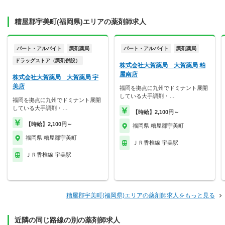
糟屋郡宇美町(福岡県)エリアの薬剤師求人
パート・アルバイト
調剤薬局
パート・アルバイト
調剤薬局
ドラッグストア（調剤併設）
株式会社大賀薬局 大賀薬局 粕
屋南店
株式会社大賀薬局 大賀薬局 宇
美店
福岡を拠点に九州でドミナント展開
している大手調剤・…
福岡を拠点に九州でドミナント展開
している大手調剤・…
【時給】2,100円～
【時給】2,100円～
福岡県 糟屋郡宇美町
福岡県 糟屋郡宇美町
ＪＲ香椎線 宇美駅
ＪＲ香椎線 宇美駅
糟屋郡宇美町(福岡県)エリアの薬剤師求人をもっと見る
近隣の同じ路線の別の薬剤師求人