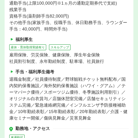
通勤手当(上限100,000円※1ヵ月の通勤定期券代で支給)
残業手当
資格手当(薬剤師手当82,000円)
その他手当(家族手当、役職手当、休日勤務手当、ラウンダー
手当：40,000円、時間外手当)
福利厚生
産休・育休取得実績有り
スキルアップ
雇用保険、労災保険、健康保険、厚生年金保険
社員割引制度、永年勤続制度、駐車場、社員旅行
手当・福利厚生備考
退職金制度／社員優待制度／野球観戦チケット無料配布／国
内契約保養施設／海外契約保養施設（ハワイ・グアム）／テ
ーマパーク優待／スポーツジム優待、冬季施設利用割引）／
オリジナル白衣賃与／店舗休憩室完備／店舗セキュリティシ
ステム完備／緊急連絡網完備／インフルエンザ予防接種補助
金／10年勤続表彰／15年勤続表彰／20年勤続表彰／介護・健
康セミナー開催／傷病見舞金／災害見舞金
勤務地・アクセス
車通勤可