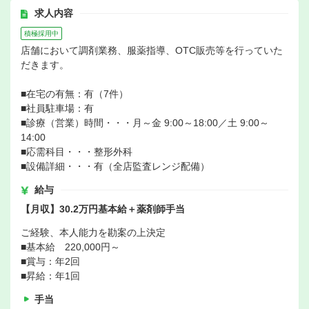
求人内容
積極採用中
店舗において調剤業務、服薬指導、OTC販売等を行っていた
だきます。
■在宅の有無：有（7件）
■社員駐車場：有
■診療（営業）時間・・・月～金 9:00～18:00／土 9:00～
14:00
■応需科目・・・整形外科
■設備詳細・・・有（全店監査レンジ配備）
給与
【月収】30.2万円基本給＋薬剤師手当
ご経験、本人能力を勘案の上決定
■基本給 220,000円～
■賞与：年2回
■昇給：年1回
手当