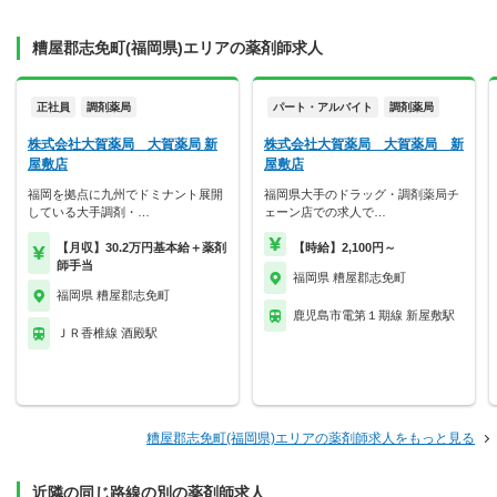
糟屋郡志免町(福岡県)エリアの薬剤師求人
正社員
調剤薬局
パート・アルバイト
調剤薬局
株式会社大賀薬局 大賀薬局 新
株式会社大賀薬局 大賀薬局 新
屋敷店
屋敷店
福岡を拠点に九州でドミナント展開
福岡県大手のドラッグ・調剤薬局チ
している大手調剤・…
ェーン店での求人で…
【月収】30.2万円基本給＋薬剤
【時給】2,100円～
師手当
福岡県 糟屋郡志免町
福岡県 糟屋郡志免町
鹿児島市電第１期線 新屋敷駅
ＪＲ香椎線 酒殿駅
糟屋郡志免町(福岡県)エリアの薬剤師求人をもっと見る
近隣の同じ路線の別の薬剤師求人