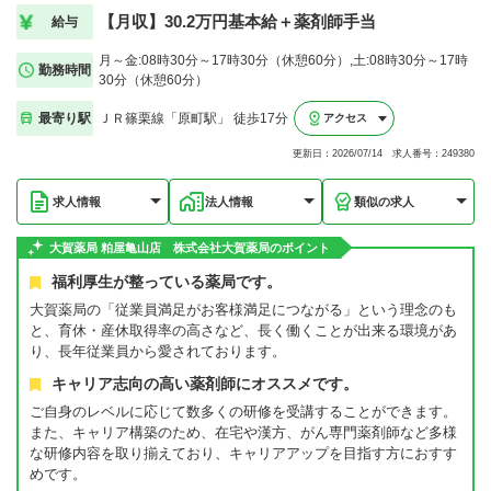
【月収】30.2万円基本給＋薬剤師手当
給与
月～金:08時30分～17時30分（休憩60分）,土:08時30分～17時
勤務時間
30分（休憩60分）
最寄り駅
ＪＲ篠栗線「原町駅」 徒歩17分
アクセス
更新日：2026/07/14 求人番号：249380
求人情報
法人情報
類似の求人
大賀薬局 粕屋亀山店 株式会社大賀薬局のポイント
福利厚生が整っている薬局です。
大賀薬局の「従業員満足がお客様満足につながる」という理念のも
と、育休・産休取得率の高さなど、長く働くことが出来る環境があ
り、長年従業員から愛されております。
キャリア志向の高い薬剤師にオススメです。
ご自身のレベルに応じて数多くの研修を受講することができます。
また、キャリア構築のため、在宅や漢方、がん専門薬剤師など多様
な研修内容を取り揃えており、キャリアアップを目指す方におすす
めです。