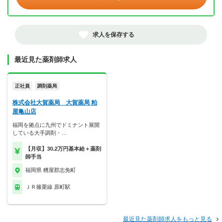
求人を保存する
最近見た薬剤師求人
正社員
調剤薬局
株式会社大賀薬局 大賀薬局 粕
屋亀山店
福岡を拠点に九州でドミナント展開
している大手調剤・…
【月収】30.2万円基本給＋薬剤
師手当
福岡県 糟屋郡志免町
ＪＲ篠栗線 原町駅
最近見た薬剤師求人をもっと見る