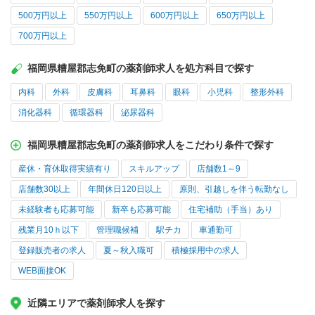
500万円以上
550万円以上
600万円以上
650万円以上
700万円以上
福岡県糟屋郡志免町の薬剤師求人を処方科目で探す
内科
外科
皮膚科
耳鼻科
眼科
小児科
整形外科
消化器科
循環器科
泌尿器科
福岡県糟屋郡志免町の薬剤師求人をこだわり条件で探す
産休・育休取得実績有り
スキルアップ
店舗数1～9
店舗数30以上
年間休日120日以上
原則、引越しを伴う転勤なし
未経験者も応募可能
新卒も応募可能
住宅補助（手当）あり
残業月10ｈ以下
管理職候補
駅チカ
車通勤可
登録販売者の求人
夏～秋入職可
積極採用中の求人
WEB面接OK
近隣エリアで薬剤師求人を探す