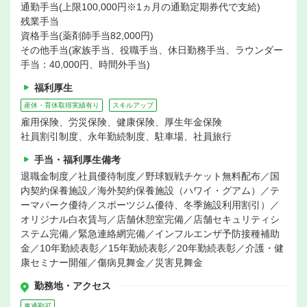
通勤手当(上限100,000円※1ヵ月の通勤定期券代で支給)
残業手当
資格手当(薬剤師手当82,000円)
その他手当(家族手当、役職手当、休日勤務手当、ラウンダー
手当：40,000円、時間外手当)
福利厚生
産休・育休取得実績有り
スキルアップ
雇用保険、労災保険、健康保険、厚生年金保険
社員割引制度、永年勤続制度、駐車場、社員旅行
手当・福利厚生備考
退職金制度／社員優待制度／野球観戦チケット無料配布／国
内契約保養施設／海外契約保養施設（ハワイ・グアム）／テ
ーマパーク優待／スポーツジム優待、冬季施設利用割引）／
オリジナル白衣賃与／店舗休憩室完備／店舗セキュリティシ
ステム完備／緊急連絡網完備／インフルエンザ予防接種補助
金／10年勤続表彰／15年勤続表彰／20年勤続表彰／介護・健
康セミナー開催／傷病見舞金／災害見舞金
勤務地・アクセス
車通勤可