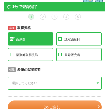
1分で登録完了
1
2
3
4
5
取得資格
必須
必須
薬剤師
認定薬剤師
薬剤師取得見込
登録販売者
取得予定年
希望の就業時期
必須
任意
年 3月
次に進む