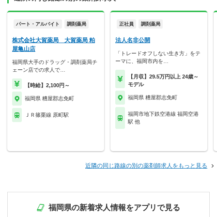
パート・アルバイト
調剤薬局
正社員
調剤薬局
株式会社大賀薬局 大賀薬局 粕
法人名非公開
屋亀山店
「トレードオフしない生き方」をテ
ーマに、福岡市内を…
福岡県大手のドラッグ・調剤薬局チ
ェーン店での求人で…
【月収】29.5万円以上 24歳～
モデル
【時給】2,100円～
福岡県 糟屋郡志免町
福岡県 糟屋郡志免町
福岡市地下鉄空港線 福岡空港
ＪＲ篠栗線 原町駅
駅 他
近隣の同じ路線の別の薬剤師求人をもっと見る
福岡県の新着求人情報をアプリで見る