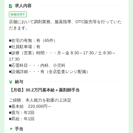
求人内容
積極採用中
店舗において調剤業務、服薬指導、OTC販売等を行っていた
だきます。
■在宅の有無：有（65件）
■社員駐車場：有
■診療（営業）時間・・・月～金 8:30～17:30／土 8:30～
17:30
■応需科目・・・内科、小児科
■設備詳細・・・有（全店監査レンジ配備）
給与
【月収】30.2万円基本給＋薬剤師手当
ご経験、本人能力を勘案の上決定
■基本給 220,000円～
■賞与：年2回
■昇給：年1回
手当