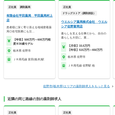
正社員
調剤薬局
正社員
ドラッグストア（調剤併設）
有限会社平田薬局 平田薬局村上
店
ウエルシア薬局株式会社 ウエル
シア佐野富岡店
患者様に深く寄り添える地域密着薬
局◎在宅医療にも注…
暮らしを支える仕事だから、自分の
暮らしも大切に。業…
【年収】500万円～600万円程
度※30歳モデル
【月収】33.5万円
【年収】515万円～650万円
栃木県 佐野市
栃木県 佐野市
ＪＲ両毛線 富田(栃木)駅
ＪＲ両毛線 佐野駅 他
佐野市(栃木県)エリアの薬剤師求人をもっと見る
近隣の同じ路線の別の薬剤師求人
正社員
正社員