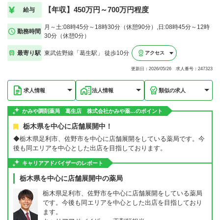
【年収】450万円～700万円程度
給与
月～土:08時45分～18時30分（休憩90分）,日:08時45分～12時
勤務時間
30分（休憩0分）
最寄り駅
東武佐野線「葛生駅」 徒歩10分
アクセス
更新日：2026/05/26 求人番号：247323
求人情報
法人情報
類似の求人
かみや調剤薬局 葛生店 株式会社かみや薬…のポイント
栃木県を中心に店舗展開中！
◆栃木県足利市、佐野市を中心に店舗展開をしている薬局です。今
後も同エリアを中心とした出店を目指しております。
キャリアアドバイザーのレポート
栃木県を中心に店舗展開中の薬局
栃木県足利市、佐野市を中心に店舗展開をしている薬局
です。今後も同エリアを中心とした出店を目指しており
ます。