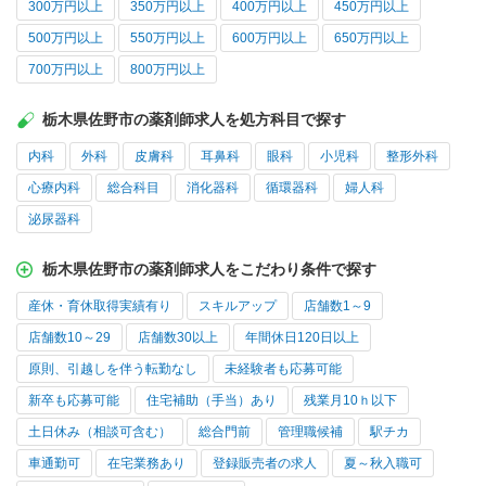
300万円以上
350万円以上
400万円以上
450万円以上
500万円以上
550万円以上
600万円以上
650万円以上
700万円以上
800万円以上
栃木県佐野市の薬剤師求人を処方科目で探す
内科
外科
皮膚科
耳鼻科
眼科
小児科
整形外科
心療内科
総合科目
消化器科
循環器科
婦人科
泌尿器科
栃木県佐野市の薬剤師求人をこだわり条件で探す
産休・育休取得実績有り
スキルアップ
店舗数1～9
店舗数10～29
店舗数30以上
年間休日120日以上
原則、引越しを伴う転勤なし
未経験者も応募可能
新卒も応募可能
住宅補助（手当）あり
残業月10ｈ以下
土日休み（相談可含む）
総合門前
管理職候補
駅チカ
車通勤可
在宅業務あり
登録販売者の求人
夏～秋入職可