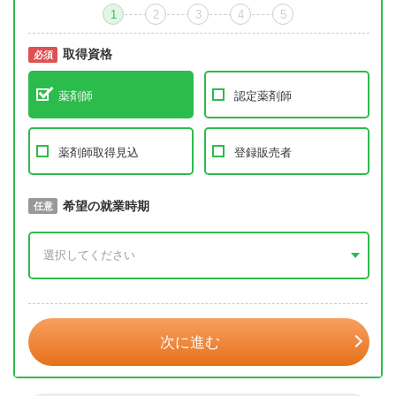
1
2
3
4
5
取得資格
必須
必須
薬剤師
認定薬剤師
薬剤師取得見込
登録販売者
取得予定年
希望の就業時期
必須
任意
年 3月
次に進む