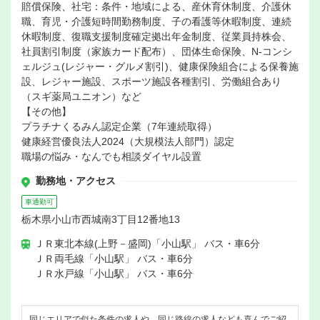
賠償保険、社宅：条件・地域による、産休育休制度、介護休
職、育児・介護短時間勤務制度、子の看護等休暇制度、連続
休暇制度、復職支援制度確定拠出年金制度、従業員持株会、
社員割引制度（家族カード配布）、団体生命保険、N-コンシ
ェルジュ(レジャー・グルメ割引)、健康保険組合による保養施
設、レジャー施設、スポーツ施設各種割引、労働組合あり
（スギ薬局ユニオン）など
【その他】
プラチナくるみん認定企業（7年連続取得）
健康経営優良法人2024（大規模法人部門）認定
職場の悩み・なんでも相談ダイヤル設置
勤務地・アクセス
車通勤可
栃木県小山市西城南3丁目12番地13
ＪＲ東北本線(上野－盛岡)「小山駅」 バス・車6分
ＪＲ両毛線「小山駅」 バス・車6分
ＪＲ水戸線「小山駅」 バス・車6分
同じエリアで似た条件の求人や、同じ路線の求人なども喜んでご紹