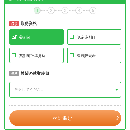
1
2
3
4
5
取得資格
必須
必須
薬剤師
認定薬剤師
薬剤師取得見込
登録販売者
取得予定年
希望の就業時期
必須
任意
年 3月
次に進む