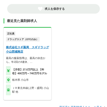
求人を保存する
最近見た薬剤師求人
正社員
ドラッグストア（OTCのみ）
株式会社スギ薬局 スギドラッグ
小山西城南店
最高の服薬指導は、最高の休息か
ら。年2回の4連休、…
【月収】27.0万円以上 【年
収】400万円～740万円モデル
栃木県 小山市
ＪＲ東北本線(上野－盛岡) 小山
駅 他