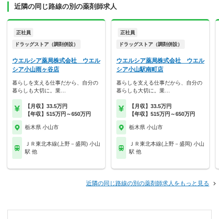
近隣の同じ路線の別の薬剤師求人
正社員
正社員
ドラッグストア（調剤併設）
ドラッグストア（調剤併設）
ウエルシア薬局株式会社 ウエル
ウエルシア薬局株式会社 ウエル
シア小山雨ヶ谷店
シア小山駅南町店
暮らしを支える仕事だから、自分の
暮らしを支える仕事だから、自分の
暮らしも大切に。業…
暮らしも大切に。業…
【月収】33.5万円
【月収】33.5万円
【年収】515万円～650万円
【年収】515万円～650万円
栃木県 小山市
栃木県 小山市
ＪＲ東北本線(上野－盛岡) 小山
ＪＲ東北本線(上野－盛岡) 小山
駅 他
駅 他
近隣の同じ路線の別の薬剤師求人をもっと見る