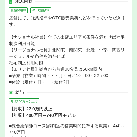
求人内容
積極採用中
WEB面接OK
店舗にて、服薬指導やOTC販売業務などを行っていただきま
す。
【ナショナル社員】全ての出店エリア※条件を満たせば社宅
制度利用可能
【リージョナル社員】北関東・南関東・北陸・中部・関西リ
ージョナル※条件を満たせば
社宅制度利用可能
【エリア社員】拠点から片道90分又は50km圏内
■診療（営業）時間・・・月～日／10：00～22：00
■休診（定休）日・・・週休2日
給与
年収700万円以上可
【月収】27.0万円以上
【年収】400万円～740万円モデル
■総合薬剤師コース(調剤室の営業時間に準ずる就業)：440～
740万円