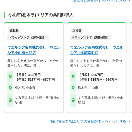
最近見た薬剤師求人をもっと見る
小山市(栃木県)エリアの薬剤師求人
正社員
正社員
ドラッグストア（調剤併設）
ドラッグストア（調剤併設）
ウエルシア薬局株式会社 ウエル
ウエルシア薬局株式会社 ウエル
シア小山雨ヶ谷店
シア小山駅南町店
暮らしを支える仕事だから、自分の
暮らしを支える仕事だから、自分の
暮らしも大切に。業…
暮らしも大切に。業…
【月収】33.5万円
【月収】33.5万円
【年収】515万円～650万円
【年収】515万円～650万円
栃木県 小山市
栃木県 小山市
ＪＲ東北本線(上野－盛岡) 小山
ＪＲ東北本線(上野－盛岡) 小山
駅 他
駅 他
小山市(栃木県)エリアの薬剤師求人をもっと見る