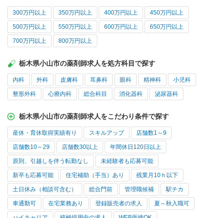
300万円以上
350万円以上
400万円以上
450万円以上
500万円以上
550万円以上
600万円以上
650万円以上
700万円以上
800万円以上
栃木県小山市の薬剤師求人を処方科目で探す
内科
外科
皮膚科
耳鼻科
眼科
精神科
小児科
整形外科
心療内科
総合科目
消化器科
泌尿器科
栃木県小山市の薬剤師求人をこだわり条件で探す
産休・育休取得実績有り
スキルアップ
店舗数1～9
店舗数10～29
店舗数30以上
年間休日120日以上
原則、引越しを伴う転勤なし
未経験者も応募可能
新卒も応募可能
住宅補助（手当）あり
残業月10ｈ以下
土日休み（相談可含む）
総合門前
管理職候補
駅チカ
車通勤可
在宅業務あり
登録販売者の求人
夏～秋入職可
ハイキャリア
積極採用中の求人
WEB面接OK