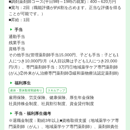
■調剤薬剤師コース(平日9時～19時の就業)：400～620万円
■賞与：2回（職能評価が約6割を占めます。正当な評価を得る
ことが可能です。）
■昇給：1回
手当
通勤手当
残業手当
資格手当
その他手当(管理薬剤師手当15,000円、子ども手当：子ども1
人につき10,000円/月（4人目以降は子ども1人につき20,000
円/月）、専門薬剤師手当：3万円①地域薬学ケア専門薬剤師
(がん)②外来がん治療専門薬剤師③緩和薬物療法認定薬剤師)
福利厚生
産休・育休取得実績有り
スキルアップ
雇用保険、労災保険、健康保険、厚生年金保険
社員持株会制度、社員割引制度、資金貸付制度
手当・福利厚生備考
※退職金制度：勤続3年以上■資格取得支援（地域薬学ケア専
門薬剤師（がん）、地域薬学ケア専門薬剤師）、薬剤師責任