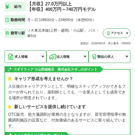
【月収】27.0万円以上
給与
【年収】400万円～740万円モデル
勤務時間
月～日:10時00分～22時00分（休憩60分）
ＪＲ東北本線(上野－盛岡)「小山駅」 バス・
最寄り駅
アクセス
車6分
更新日：2026/06/18 求人番号：245000
求人情報
法人情報
類似の求人
スギドラッグ 小山西城南店 株式会社スギ…のポイント
キャリア形成を考えませんか？
入社後のキャリアプランとして、明確なステップアップができるフ
ローが作られており、薬剤師としても、一企業人としても成長でき
る場所が用意されています。
新しいサービスを提供し続けています
OTC販売、処方箋調剤が業務の主となりますが、居宅管理指導や無
菌調剤施設の設置など、付加価値のあるサービスに取り組んでいま
す。