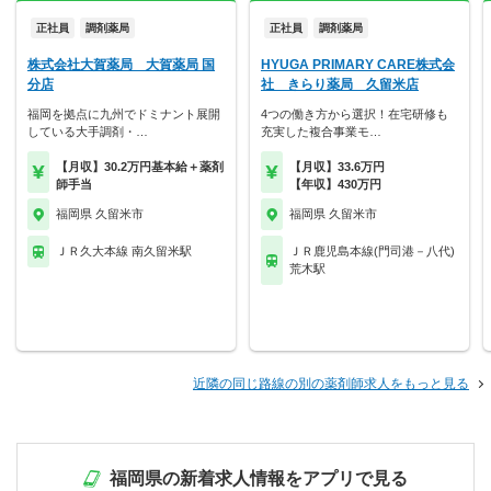
正社員
調剤薬局
正社員
調剤薬局
株式会社大賀薬局 大賀薬局 国
HYUGA PRIMARY CARE株式会
分店
社 きらり薬局 久留米店
福岡を拠点に九州でドミナント展開
4つの働き方から選択！在宅研修も
している大手調剤・…
充実した複合事業モ…
【月収】30.2万円基本給＋薬剤
【月収】33.6万円
師手当
【年収】430万円
福岡県 久留米市
福岡県 久留米市
ＪＲ久大本線 南久留米駅
ＪＲ鹿児島本線(門司港－八代)
荒木駅
近隣の同じ路線の別の薬剤師求人をもっと見る
福岡県の新着求人情報をアプリで見る