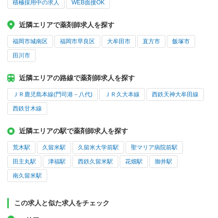
積極採用中の求人
WEB面接OK
近隣エリアで薬剤師求人を探す
福岡市城南区
福岡市早良区
大牟田市
直方市
飯塚市
田川市
近隣エリアの路線で薬剤師求人を探す
ＪＲ鹿児島本線(門司港－八代)
ＪＲ久大本線
西鉄天神大牟田線
西鉄甘木線
近隣エリアの駅で薬剤師求人を探す
荒木駅
久留米駅
久留米大学前駅
聖マリア病院前駅
田主丸駅
津福駅
西鉄久留米駅
花畑駅
御井駅
南久留米駅
この求人と似た求人をチェック