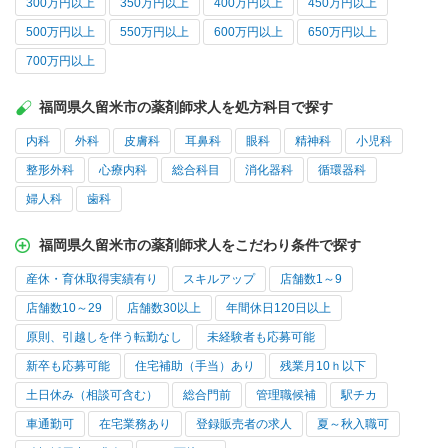
300万円以上
350万円以上
400万円以上
450万円以上
500万円以上
550万円以上
600万円以上
650万円以上
700万円以上
福岡県久留米市の薬剤師求人を処方科目で探す
内科
外科
皮膚科
耳鼻科
眼科
精神科
小児科
整形外科
心療内科
総合科目
消化器科
循環器科
婦人科
歯科
福岡県久留米市の薬剤師求人をこだわり条件で探す
産休・育休取得実績有り
スキルアップ
店舗数1～9
店舗数10～29
店舗数30以上
年間休日120日以上
原則、引越しを伴う転勤なし
未経験者も応募可能
新卒も応募可能
住宅補助（手当）あり
残業月10ｈ以下
土日休み（相談可含む）
総合門前
管理職候補
駅チカ
車通勤可
在宅業務あり
登録販売者の求人
夏～秋入職可