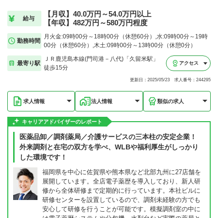
【月収】40.0万円～54.0万円以上
給与
【年収】482万円～580万円程度
月火金:09時00分～18時00分（休憩60分）,水:09時00分～19時
勤務時間
00分（休憩60分）,木土:09時00分～13時00分（休憩0分）
ＪＲ鹿児島本線(門司港－八代)「久留米駅」
最寄り駅
アクセス
徒歩15分
更新日：2025/05/23 求人番号：244295
求人情報
法人情報
類似の求人
キャリアアドバイザーのレポート
医薬品卸／調剤薬局／介護サービスの三本柱の安定企業！
外来調剤と在宅の双方を学べ、WLBや福利厚生がしっかり
した環境です！
福岡県を中心に佐賀県や熊本県など北部九州に27店舗を
展開しています。全店電子薬歴を導入しており、新人研
修から全体研修まで定期的に行っています。本社ビルに
研修センターを設置しているので、調剤未経験の方でも
安心して研修を行うことが可能です。模擬調剤室の中に