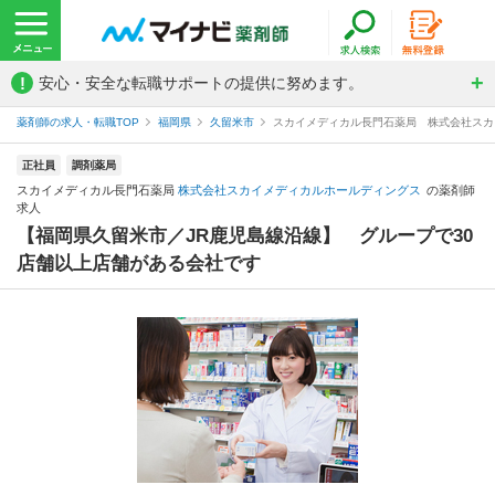
!
安心・安全な転職サポートの提供に努めます。
薬剤師の求人・転職TOP
福岡県
久留米市
スカイメディカル長門石薬局 株式会社スカ
正社員
調剤薬局
スカイメディカル長門石薬局
株式会社スカイメディカルホールディングス
の薬剤師
求人
【福岡県久留米市／JR鹿児島線沿線】 グループで30
店舗以上店舗がある会社です