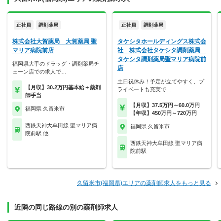
正社員
調剤薬局
正社員
調剤薬局
株式会社大賀薬局 大賀薬局 聖
タケシタホールディングス株式会
マリア病院前店
社 株式会社タケシタ調剤薬局
タケシタ調剤薬局聖マリア病院前
福岡県大手のドラッグ・調剤薬局チ
店
ェーン店での求人で…
土日祝休み！予定が立てやすく、プ
【月収】30.2万円基本給＋薬剤
ライベートも充実で…
師手当
【月収】37.5万円～60.0万円
福岡県 久留米市
【年収】450万円～720万円
西鉄天神大牟田線 聖マリア病
福岡県 久留米市
院前駅 他
西鉄天神大牟田線 聖マリア病
院前駅
久留米市(福岡県)エリアの薬剤師求人をもっと見る
近隣の同じ路線の別の薬剤師求人