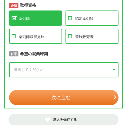
取得資格
必須
必須
薬剤師
認定薬剤師
薬剤師取得見込
登録販売者
取得予定年
希望の就業時期
必須
任意
年 3月
次に進む
求人を保存する