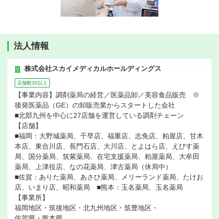
法人情報
株式会社スカイメディカルホールディングス
店舗数30以上
【事業内容】調剤薬局の経営／医薬品卸／美容食品販売 ※
後発医薬品（GE）の卸販売業からスタートした会社
■北部九州を中心に27店舗を運営している調剤チェーン
【店舗】
■福岡：大野城薬局、千早店、福重店、志免店、粕屋店、甘木
本店、東合川店、長門石店、大川店、とよはら店、えびす薬
局、国分薬局、筑紫薬局、在宅支援薬局、粕屋薬局、大牟田
薬局、上津役店、なの花薬局、津古薬局（休局中）
■佐賀：ありた薬局、あさひ薬局、メリーランド薬局、たけお
店、いまり店、昭和薬局 ■熊本：玉名薬局、玉名薬局
【事業所】
福岡地区・筑後地区・北九州地区・筑豊地区・
佐賀県・熊本県