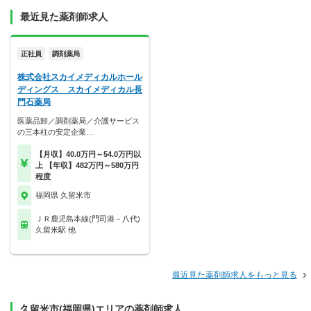
最近見た薬剤師求人
正社員
調剤薬局
株式会社スカイメディカルホール
ディングス スカイメディカル長
門石薬局
医薬品卸／調剤薬局／介護サービス
の三本柱の安定企業…
【月収】40.0万円～54.0万円以
上 【年収】482万円～580万円
程度
福岡県 久留米市
ＪＲ鹿児島本線(門司港－八代)
久留米駅 他
最近見た薬剤師求人をもっと見る
久留米市(福岡県)エリアの薬剤師求人