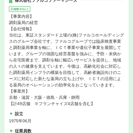
株式会社ファルコファーマシーズ
店舗数30以上
【事業内容】
調剤薬局の経営
【会社情報】
当社は、東証スタンダード上場の(株)ファルコホールディング
スのグループ会社です。ファルコグループでは臨床検査事業
と調剤薬局事業を軸に、ＩＣＴ事業や遺伝子事業を展開して
います。グループの強固な経営基盤を強みに、予防・未病か
ら在宅医療まで、調剤を軸に幅広いサービスを提供し、地域
の人々の健康を支えています。今後は、高齢化社会に対応し
た調剤薬局インフラの構築を目指して、高齢者施設向けのニ
ーズに対応した新たな薬局の立ち上げや、ＩＣＴの活用によ
る薬局のオペレーションの効率化をおこなっていきます。
【事業所】
京都・滋賀・大阪・徳島・兵庫・静岡
【計49店舗 ※フランチャイズ4店舗を含む】
設立
1975年06月
従業員数