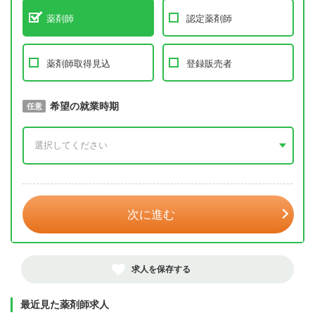
薬剤師
認定薬剤師
薬剤師取得見込
登録販売者
取得予定年
希望の就業時期
必須
任意
年 3月
次に進む
求人を保存する
最近見た薬剤師求人