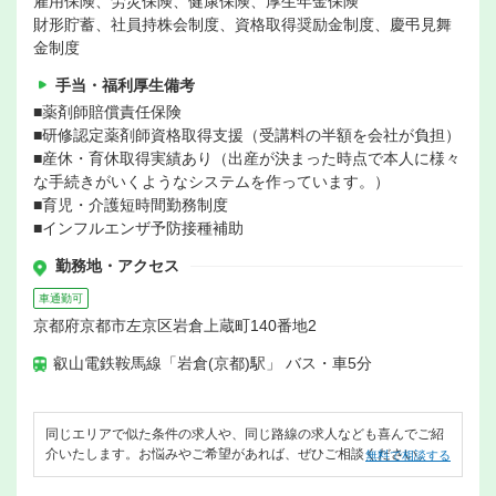
雇用保険、労災保険、健康保険、厚生年金保険
財形貯蓄、社員持株会制度、資格取得奨励金制度、慶弔見舞
金制度
手当・福利厚生備考
■薬剤師賠償責任保険
■研修認定薬剤師資格取得支援（受講料の半額を会社が負担）
■産休・育休取得実績あり（出産が決まった時点で本人に様々
な手続きがいくようなシステムを作っています。）
■育児・介護短時間勤務制度
■インフルエンザ予防接種補助
勤務地・アクセス
車通勤可
京都府京都市左京区岩倉上蔵町140番地2
叡山電鉄鞍馬線「岩倉(京都)駅」 バス・車5分
同じエリアで似た条件の求人や、同じ路線の求人なども喜んでご紹
介いたします。お悩みやご希望があれば、ぜひご相談ください。
無料で相談する