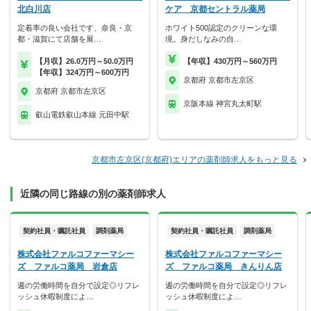
北白川店
ケア 京都セントラル薬局
定着率の良い会社です、奈良・京
ホワイト500認定のクリーンな環
都・滋賀にて店舗を展…
境。身だしなみの自…
【月収】26.0万円～50.0万円
【年収】430万円～560万円
【年収】324万円～600万円
京都府 京都市左京区
京都府 京都市左京区
京阪本線 神宮丸太町駅
叡山電鉄叡山本線 元田中駅
京都市左京区(京都府)エリアの薬剤師求人をもっと見る
近隣の同じ路線の別の薬剤師求人
契約社員・嘱託社員
調剤薬局
契約社員・嘱託社員
調剤薬局
株式会社ファルコファーマシー
株式会社ファルコファーマシー
ズ ファルコ薬局 岩倉店
ズ ファルコ薬局 きんりん店
週の労働時間を自分で設定◎リフレ
週の労働時間を自分で設定◎リフレ
ッシュ休暇制度によ…
ッシュ休暇制度によ…