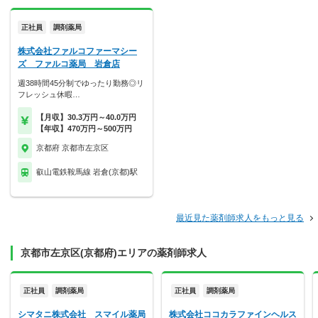
正社員
調剤薬局
株式会社ファルコファーマシー
ズ ファルコ薬局 岩倉店
週38時間45分制でゆったり勤務◎リ
フレッシュ休暇…
【月収】30.3万円～40.0万円
【年収】470万円～500万円
京都府 京都市左京区
叡山電鉄鞍馬線 岩倉(京都)駅
最近見た薬剤師求人をもっと見る
京都市左京区(京都府)エリアの薬剤師求人
正社員
調剤薬局
正社員
調剤薬局
シマタニ株式会社 スマイル薬局
株式会社ココカラファインヘルス