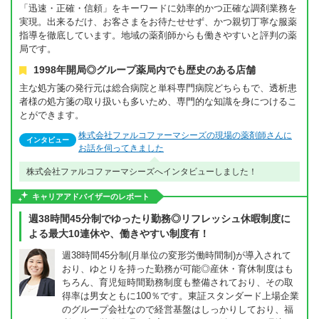
「迅速・正確・信頼」をキーワードに効率的かつ正確な調剤業務を
実現。出来るだけ、お客さまをお待たせせず、かつ親切丁寧な服薬
指導を徹底しています。地域の薬剤師からも働きやすいと評判の薬
局です。
1998年開局◎グループ薬局内でも歴史のある店舗
主な処方箋の発行元は総合病院と単科専門病院どちらもで、透析患
者様の処方箋の取り扱いも多いため、専門的な知識を身につけるこ
とができます。
株式会社ファルコファーマシーズの現場の薬剤師さんに
インタビュー
お話を伺ってきました
株式会社ファルコファーマシーズへインタビューしました！
キャリアアドバイザーのレポート
週38時間45分制でゆったり勤務◎リフレッシュ休暇制度に
よる最大10連休や、働きやすい制度有！
週38時間45分制(月単位の変形労働時間制)が導入されて
おり、ゆとりを持った勤務が可能◎産休・育休制度はも
ちろん、育児短時間勤務制度も整備されており、その取
得率は男女ともに100％です。東証スタンダード上場企業
のグループ会社なので経営基盤はしっかりしており、福