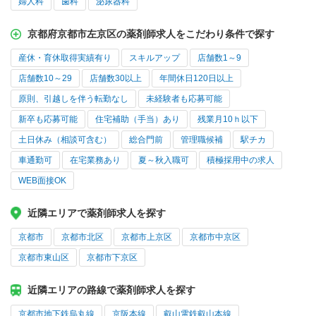
婦人科
歯科
泌尿器科
京都府京都市左京区の薬剤師求人をこだわり条件で探す
産休・育休取得実績有り
スキルアップ
店舗数1～9
店舗数10～29
店舗数30以上
年間休日120日以上
原則、引越しを伴う転勤なし
未経験者も応募可能
新卒も応募可能
住宅補助（手当）あり
残業月10ｈ以下
土日休み（相談可含む）
総合門前
管理職候補
駅チカ
車通勤可
在宅業務あり
夏～秋入職可
積極採用中の求人
WEB面接OK
近隣エリアで薬剤師求人を探す
京都市
京都市北区
京都市上京区
京都市中京区
京都市東山区
京都市下京区
近隣エリアの路線で薬剤師求人を探す
京都市地下鉄烏丸線
京阪本線
叡山電鉄叡山本線