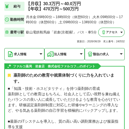
【月収】30.3万円～40.0万円
給与
【年収】470万円～500万円
月水金:09時00分～18時00分（休憩60分）,火木:09時00分～17
勤務時間
時00分（休憩60分）,土:09時00分～13時00分（休憩0分）
最寄り駅
叡山電鉄鞍馬線「岩倉(京都)駅」 バス・車5分
アクセス
更新日：2026/06/29 求人番号：240532
求人情報
法人情報
類似の求人
ファルコ薬局 岩倉店 株式会社ファルコフ…のポイント
薬剤師のための教育や就業体制づくりに力を入れていま
す。
■「知識・技術・ホスピタリティ」を持つ薬剤師の育成
薬剤師としての教育はもちろん、社会人として広い視野を兼ね備え
たバランスの良い人に成長していただけるような教育を心がけてい
ます。研修認定薬剤師制度に対応した研修やeラーニングの導入な
ど、やる気ある薬剤師の自己学習を積極的にバックアップします。
■最新のITシステムを導入し、質の高い高い調剤業務および服薬指
導を支援