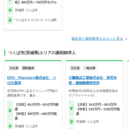
収】400万円～740万円モデル
茨城県 つくば市
つくばエクスプレス つくば駅
最近見た薬剤師求人をもっと見る
つくば市(茨城県)エリアの薬剤師求人
正社員
調剤薬局
正社員
一般企業
EDO Pharmacy株式会社 つ
大鵬薬品工業株式会社 研究本
ばき薬局
部・薬物動態研究所
住宅街の中にあるクリニック門前の
年間休日120日以上＆日祝固定休み
調剤薬局です。働き…
◎プライベートの…
【月収】40.0万円～50.0万円程
【月収】34.0万円～60.0万円
度
【年収】610万円～1100万円程
【年収】500万円～600万円程
度
度
茨城県 つくば市
茨城県 つくば市