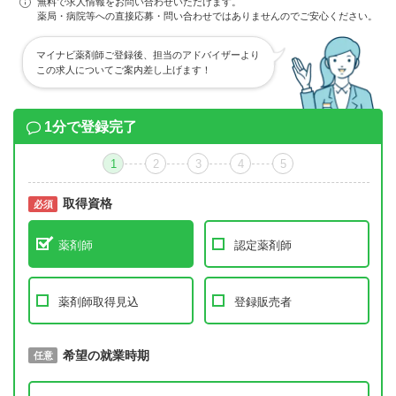
無料で求人情報をお問い合わせいただけます。
薬局・病院等への直接応募・問い合わせではありませんのでご安心ください。
マイナビ薬剤師ご登録後、担当のアドバイザーより
この求人についてご案内差し上げます！
1分で登録完了
1
2
3
4
5
取得資格
必須
必須
薬剤師
認定薬剤師
薬剤師取得見込
登録販売者
取得予定年
希望の就業時期
必須
任意