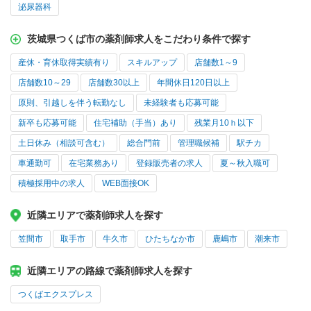
泌尿器科
茨城県つくば市の薬剤師求人をこだわり条件で探す
産休・育休取得実績有り
スキルアップ
店舗数1～9
店舗数10～29
店舗数30以上
年間休日120日以上
原則、引越しを伴う転勤なし
未経験者も応募可能
新卒も応募可能
住宅補助（手当）あり
残業月10ｈ以下
土日休み（相談可含む）
総合門前
管理職候補
駅チカ
車通勤可
在宅業務あり
登録販売者の求人
夏～秋入職可
積極採用中の求人
WEB面接OK
近隣エリアで薬剤師求人を探す
笠間市
取手市
牛久市
ひたちなか市
鹿嶋市
潮来市
近隣エリアの路線で薬剤師求人を探す
つくばエクスプレス