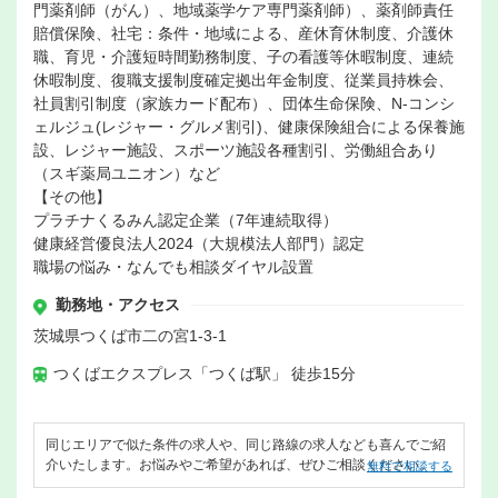
門薬剤師（がん）、地域薬学ケア専門薬剤師）、薬剤師責任
賠償保険、社宅：条件・地域による、産休育休制度、介護休
職、育児・介護短時間勤務制度、子の看護等休暇制度、連続
休暇制度、復職支援制度確定拠出年金制度、従業員持株会、
社員割引制度（家族カード配布）、団体生命保険、N-コンシ
ェルジュ(レジャー・グルメ割引)、健康保険組合による保養施
設、レジャー施設、スポーツ施設各種割引、労働組合あり
（スギ薬局ユニオン）など
【その他】
プラチナくるみん認定企業（7年連続取得）
健康経営優良法人2024（大規模法人部門）認定
職場の悩み・なんでも相談ダイヤル設置
勤務地・アクセス
茨城県つくば市二の宮1-3-1
つくばエクスプレス「つくば駅」 徒歩15分
同じエリアで似た条件の求人や、同じ路線の求人なども喜んでご紹
介いたします。お悩みやご希望があれば、ぜひご相談ください。
無料で相談する