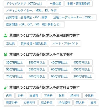
ドラッグストア（OTCのみ）
一般企業
学術・管理薬剤師
メディカルライター、 MSL、 DI、学術
品質管理・品質保証・PV・薬事
治験コーディネーター（CRC）
臨床開発（QA、QC、DM、統計解析など）
茨城県つくば市の薬剤師求人を雇用形態で探す
正社員
契約社員・嘱託社員
パート・アルバイト
茨城県つくば市の薬剤師求人を年収で探す
300万円以上
350万円以上
400万円以上
450万円以上
500万円以上
550万円以上
600万円以上
650万円以上
700万円以上
800万円以上
900万円以上
1000万円以上
茨城県つくば市の薬剤師求人を処方科目で探す
内科
外科
皮膚科
耳鼻科
眼科
精神科
小児科
整形外科
心療内科
総合科目
消化器科
婦人科
歯科