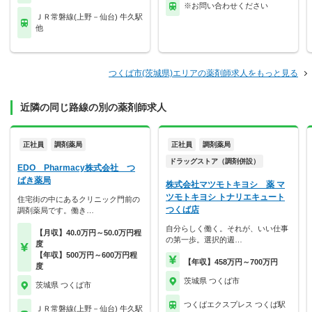
※お問い合わせください
ＪＲ常磐線(上野－仙台) 牛久駅
他
つくば市(茨城県)エリアの薬剤師求人をもっと見る
近隣の同じ路線の別の薬剤師求人
正社員
調剤薬局
正社員
調剤薬局
ドラッグストア（調剤併設）
EDO Pharmacy株式会社 つ
ばき薬局
株式会社マツモトキヨシ 薬 マ
ツモトキヨシ トナリエキュート
住宅街の中にあるクリニック門前の
つくば店
調剤薬局です。働き…
自分らしく働く。それが、いい仕事
【月収】40.0万円～50.0万円程
の第一歩。選択的週…
度
【年収】500万円～600万円程
【年収】458万円～700万円
度
茨城県 つくば市
茨城県 つくば市
つくばエクスプレス つくば駅
ＪＲ常磐線(上野－仙台) 牛久駅