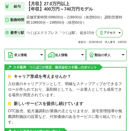
【月収】27.0万円以上
給与
【年収】400万円～740万円モデル
店舗営業時間:09時00分～22時00分（休憩60分）,調剤営業時
勤務時間
間:10時00分～19時00分（休憩60分）
最寄り駅
つくばエクスプレス「つくば駅」 徒歩15分
アクセス
更新日：2026/06/18 求人番号：240520
求人情報
法人情報
類似の求人
スギ薬局 つくば二の宮店 株式会社スギ薬…のポイント
キャリア形成を考えませんか？
入社後のキャリアプランとして、明確なステップアップができるフ
ローが作られており、薬剤師としても、一企業人としても成長でき
る場所が用意されています。
新しいサービスを提供し続けています
OTC販売、処方箋調剤が業務の主となりますが、居宅管理指導や無
菌調剤施設の設置など、付加価値のあるサービスに取り組んでいま
す。