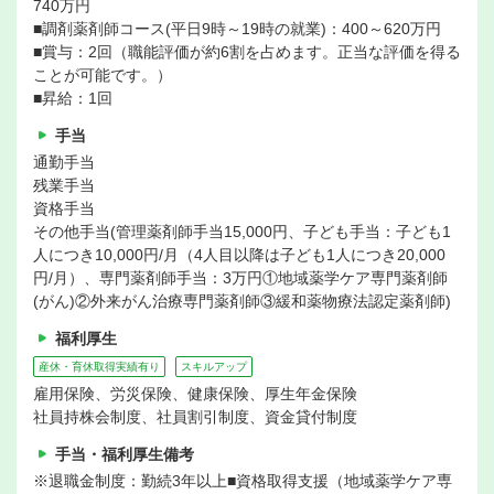
740万円
■調剤薬剤師コース(平日9時～19時の就業)：400～620万円
■賞与：2回（職能評価が約6割を占めます。正当な評価を得る
ことが可能です。）
■昇給：1回
手当
通勤手当
残業手当
資格手当
その他手当(管理薬剤師手当15,000円、子ども手当：子ども1
人につき10,000円/月（4人目以降は子ども1人につき20,000
円/月）、専門薬剤師手当：3万円①地域薬学ケア専門薬剤師
(がん)②外来がん治療専門薬剤師③緩和薬物療法認定薬剤師)
福利厚生
産休・育休取得実績有り
スキルアップ
雇用保険、労災保険、健康保険、厚生年金保険
社員持株会制度、社員割引制度、資金貸付制度
手当・福利厚生備考
※退職金制度：勤続3年以上■資格取得支援（地域薬学ケア専